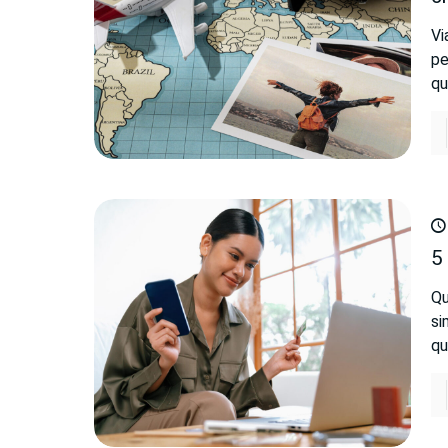
Vi
pe
qu
5
Qu
si
qu