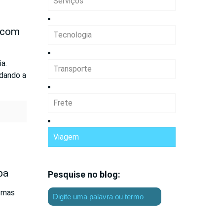
Serviços
s com
Tecnologia
a.
Transporte
udando a
Frete
Viagem
pa
Pesquise no blog:
— mas