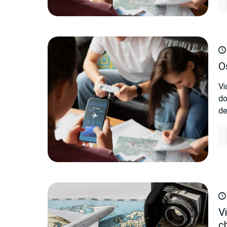
O
Vi
do
de
V
c