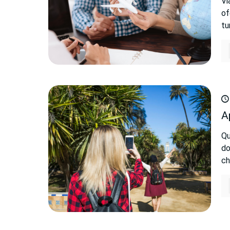
Vi
of
tu
A
Qu
do
ch