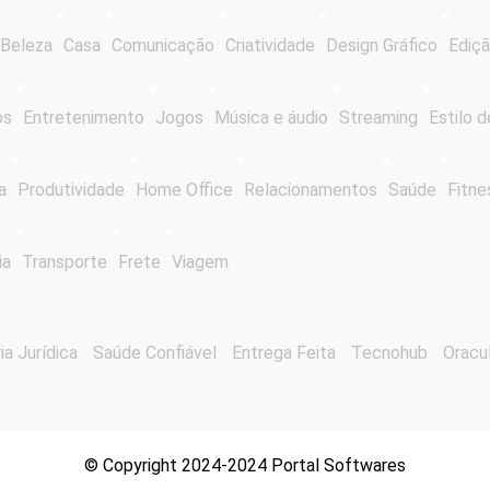
Beleza
Casa
Comunicação
Criatividade
Design Gráfico
Ediçã
os
Entretenimento
Jogos
Música e áudio
Streaming
Estilo d
a
Produtividade
Home Office
Relacionamentos
Saúde
Fitne
ia
Transporte
Frete
Viagem
ia Jurídica
Saúde Confiável
Entrega Feita
Tecnohub
Oracu
© Copyright 2024-2024 Portal Softwares