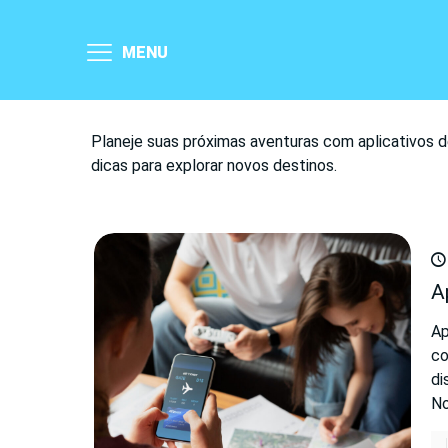
MENU
Planeje suas próximas aventuras com aplicativos d
dicas para explorar novos destinos.
A
Ap
co
di
N