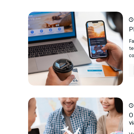
P
Fa
te
co
O
v