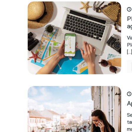
P
a
Vi
Pl
[…
A
Se
ta
mo