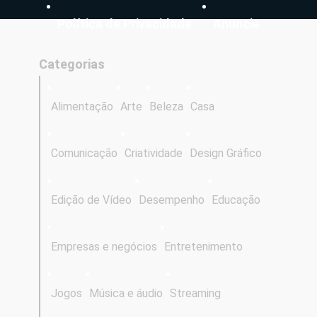
Política de Privacidade
Anuncie
Categorias
Alimentação
Arte
Beleza
Casa
Comunicação
Criatividade
Design Gráfico
Edição de Vídeo
Desempenho
Educação
Empresas e negócios
Entretenimento
Jogos
Música e áudio
Streaming