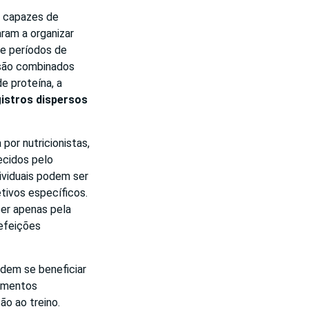
s capazes de
ram a organizar
 e períodos de
 são combinados
e proteína, a
istros dispersos
 por nutricionistas,
ecidos pelo
ividuais podem ser
tivos específicos.
ber apenas pela
refeições
odem se beneficiar
aumentos
o ao treino.