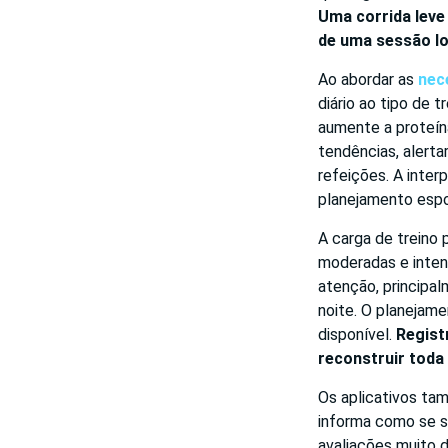
Uma corrida leve
de uma sessão l
Ao abordar as
nec
diário ao tipo de 
aumente a proteín
tendências, alertar
refeições. A inter
planejamento espo
A carga de treino 
moderadas e inten
atenção, principal
noite. O planejam
disponível.
Regist
reconstruir toda 
Os aplicativos ta
informa como se s
avaliações muito 