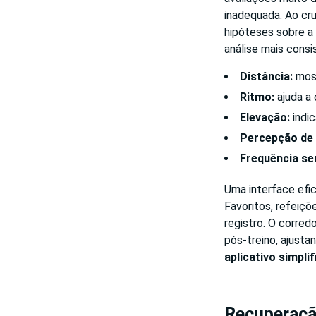
inadequada. Ao cru
hipóteses sobre a 
análise mais consi
Distância:
most
Ritmo:
ajuda a 
Elevação:
indic
Percepção de 
Frequência se
Uma interface efi
Favoritos, refeiç
registro. O corre
pós-treino, ajust
aplicativo simpl
Recuperação