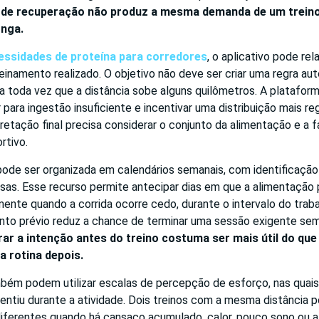
 de recuperação não produz a mesma demanda de um treino
onga.
essidades de proteína para corredores
, o aplicativo pode re
treinamento realizado. O objetivo não deve ser criar uma regra a
a toda vez que a distância sobe alguns quilômetros. A platafor
 para ingestão insuficiente e incentivar uma distribuição mais re
pretação final precisa considerar o conjunto da alimentação e a 
rtivo.
pode ser organizada em calendários semanais, com identificação
sas. Esse recurso permite antecipar dias em que a alimentação 
mente quando a corrida ocorre cedo, durante o intervalo do traba
ento prévio reduz a chance de terminar uma sessão exigente sem
rar a intenção antes do treino costuma ser mais útil do que
a rotina depois.
mbém podem utilizar escalas de percepção de esforço, nas quais
entiu durante a atividade. Dois treinos com a mesma distância
diferentes quando há cansaço acumulado, calor, pouco sono ou 