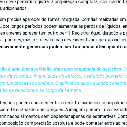
vo deve permitir registrar a preparação completa, incluindo leite,
s adicionados.
ém precisa aparecer de forma integrada. Corridas realizadas e
u por longos períodos podem aumentar as perdas de líquidos, 
es amenas apresentam outro perfil. Registrar água, duração e 
r padrões, mas o software não deve incentivar ingestão indiscr
ssivamente genéricas podem ser tão pouco úteis quanto a
ão é uma única refeição, mas uma sequência de decisões.
O 
s da corrida, a intensidade do esforço, a refeição posterior, 
am um processo contínuo. O aplicativo ajuda quando conecta
las se relacionam ao longo da semana.
efeições podem complementar o registro numérico, principalme
suem familiaridade com porções. A imagem permite rever varied
erminados alimentos sem depender apenas de estimativas. Cont
a composição com precisão absoluta e pode cometer erros ao r