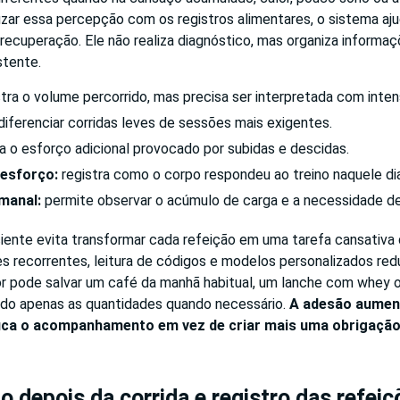
zar essa percepção com os registros alimentares, o sistema aju
recuperação. Ele não realiza diagnóstico, mas organiza informa
stente.
ra o volume percorrido, mas precisa ser interpretada com inten
diferenciar corridas leves de sessões mais exigentes.
a o esforço adicional provocado por subidas e descidas.
esforço:
registra como o corpo respondeu ao treino naquele dia
manal:
permite observar o acúmulo de carga e a necessidade d
ciente evita transformar cada refeição em uma tarefa cansativa
ões recorrentes, leitura de códigos e modelos personalizados r
dor pode salvar um café da manhã habitual, um lanche com whey 
ando apenas as quantidades quando necessário.
A adesão aumen
ifica o acompanhamento em vez de criar mais uma obrigação
 depois da corrida e registro das refeiç