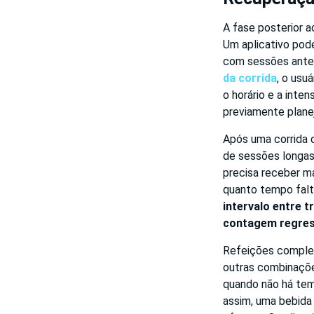
A fase posterior a
Um aplicativo pod
com sessões anter
da corrida
, o usu
o horário e a inte
previamente plane
Após uma corrida c
de sessões longas,
precisa receber ma
quanto tempo falt
intervalo entre t
contagem regress
Refeições completa
outras combinaçõe
quando não há tem
assim, uma bebida