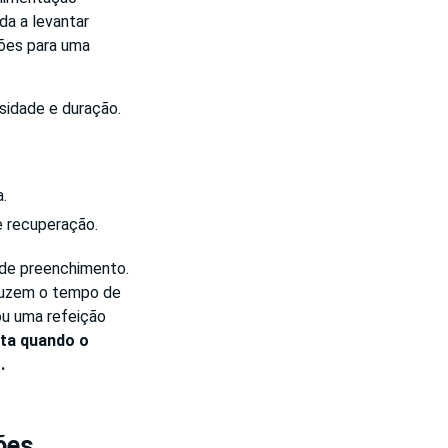
da a levantar
ções para uma
sidade e duração.
.
e recuperação.
 de preenchimento.
eduzem o tempo de
ou uma refeição
ta quando o
.
ões