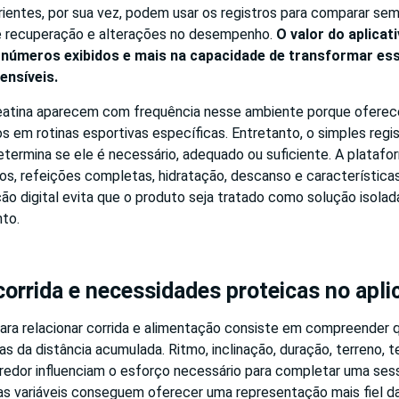
rientes, por sua vez, podem usar os registros para comparar se
e recuperação e alterações no desempenho.
O valor do aplica
 números exibidos e mais na capacidade de transformar e
nsíveis.
eatina aparecem com frequência nesse ambiente porque oferec
s em rotinas esportivas específicas. Entretanto, o simples regi
termina se ele é necessário, adequado ou suficiente. A platafo
os, refeições completas, hidratação, descanso e característica
o digital evita que o produto seja tratado como solução isolad
to.
orrida e necessidades proteicas no apli
ara relacionar corrida e alimentação consiste em compreender q
 da distância acumulada. Ritmo, inclinação, duração, terreno, 
redor influenciam o esforço necessário para completar uma sess
as variáveis conseguem oferecer uma representação mais fiel d