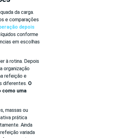
equada da carga.
tros e comparações
peração depois
 líquidos conforme
rências em escolhas
er à rotina. Depois
 a organização
ma refeição e
s diferentes.
O
não como uma
es, massas ou
tiva prática
atamente. Ainda
refeição variada