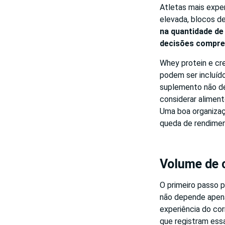
Atletas mais expe
elevada, blocos d
na quantidade de
decisões compree
Whey protein e cr
podem ser incluído
suplemento não de
considerar aliment
Uma boa organizaçã
queda de rendimen
Volume de c
O primeiro passo p
não depende apenas
experiência do cor
que registram ess