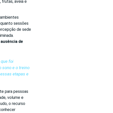
 frutas, aveia e
m ambientes
enquanto sessões
percepção de sede
iminada.
 ausência de
que foi
o sono e o treino
 essas etapas e
nte para pessoas
ade, volume e
udo, o recurso
econhecer