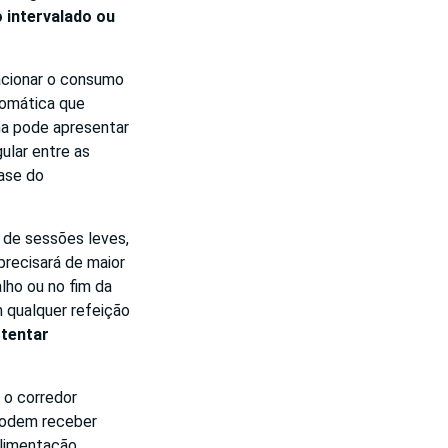
 intervalado ou
lacionar o consumo
utomática que
ma pode apresentar
gular entre as
fase do
 de sessões leves,
precisará de maior
lho ou no fim da
 qualquer refeição
 tentar
 o corredor
 podem receber
alimentação