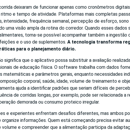
 corrida deixaram de funcionar apenas como cronômetros digitai
a, ritmo e tempo de atividade. Plataformas mais completas passa
os, intensidade, frequência semanal, percepção de esforço, sono
ndo uma visão ampla da rotina do corredor. Quando esses dados
limentares, torna-se possível acompanhar também a ingestão d
refeições e o uso de suplementos.
A tecnologia transforma reg
ráticas para o planejamento diário.
 significa que o aplicativo possa substituir a avaliação realizada
sionais de educação física. O software trabalha com dados forn
vas matemáticas e parâmetros gerais, enquanto necessidades ind
composição corporal, saúde, idade, volume de treinamento e obje
ramenta ajuda a identificar padrões que seriam difíceis de perce
ência de corridas longas, por exemplo, pode ser relacionada a 
uperação demorada ou consumo proteico irregular.
ntes e experientes enfrentam desafios diferentes, mas ambos p
 organize informações. Quem está começando precisa evitar 
 volume e compreender que a alimentação participa da adaptaçã