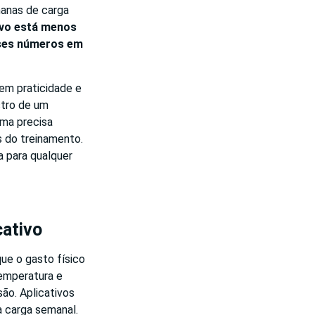
manas de carga
tivo está menos
sses números em
em praticidade e
stro de um
rma precisa
s do treinamento.
a para qualquer
cativo
ue o gasto físico
temperatura e
ão. Aplicativos
a carga semanal.