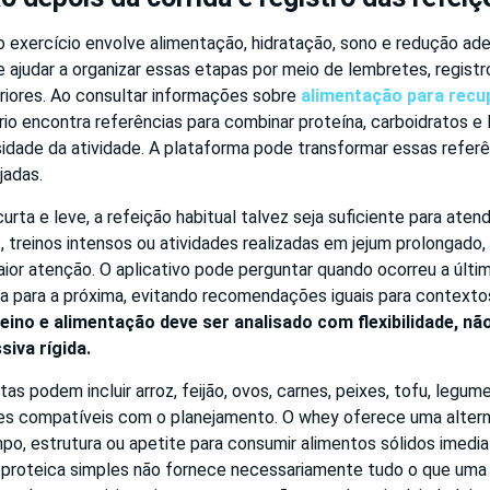
o exercício envolve alimentação, hidratação, sono e redução ad
e ajudar a organizar essas etapas por meio de lembretes, regis
iores. Ao consultar informações sobre
alimentação para recu
ário encontra referências para combinar proteína, carboidratos e
nsidade da atividade. A plataforma pode transformar essas refe
jadas.
urta e leve, a refeição habitual talvez seja suficiente para atend
 treinos intensos ou atividades realizadas em jejum prolongado,
ior atenção. O aplicativo pode perguntar quando ocorreu a últi
a para a próxima, evitando recomendações iguais para contexto
reino e alimentação deve ser analisado com flexibilidade, 
iva rígida.
s podem incluir arroz, feijão, ovos, carnes, peixes, tofu, legum
s compatíveis com o planejamento. O whey oferece uma alterna
po, estrutura ou apetite para consumir alimentos sólidos imedi
 proteica simples não fornece necessariamente tudo o que uma 