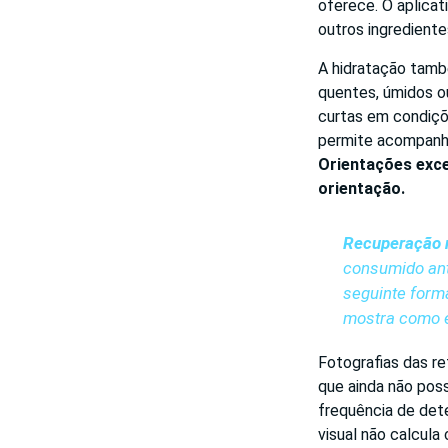
oferece. O aplicati
outros ingrediente
A hidratação tamb
quentes, úmidos o
curtas em condiçõ
permite acompanha
Orientações exce
orientação.
Recuperação n
consumido ante
seguinte form
mostra como e
Fotografias das r
que ainda não pos
frequência de det
visual não calcul