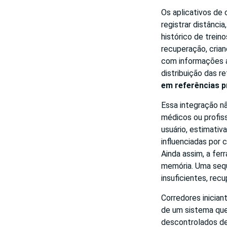
Os aplicativos de
registrar distânci
histórico de trein
recuperação, cria
com informações a
distribuição das 
em referências p
Essa integração não
médicos ou profis
usuário, estimati
influenciadas por 
Ainda assim, a fer
memória. Uma sequ
insuficientes, rec
Corredores inicia
de um sistema que
descontrolados de