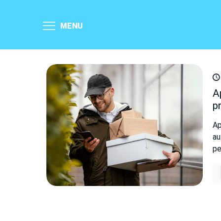
MENU
A
pr
Ap
au
pe