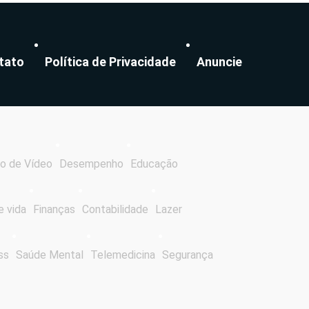
tato
Política de Privacidade
Anuncie
o de Vídeo
Desempenho
Educação
e vida
Finanças
Contabilidade
Lazer
ss
Saúde Mental
Telemedicina
Segurança