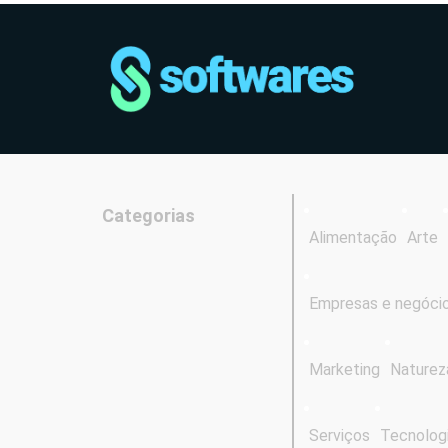
Categorias
Alimentação
Arte
Empresas e negóci
Marketing
Naturez
Serviços
Tecnolog