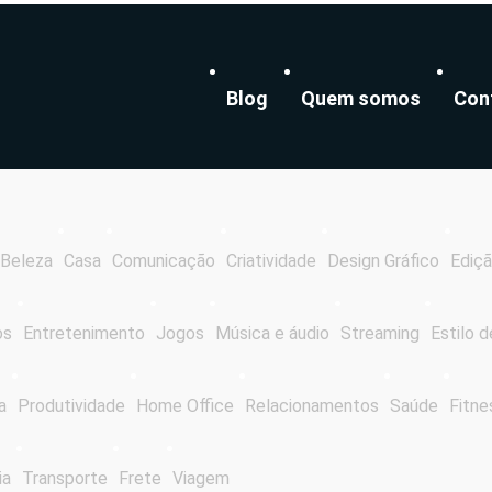
Blog
Quem somos
Con
Beleza
Casa
Comunicação
Criatividade
Design Gráfico
Ediçã
os
Entretenimento
Jogos
Música e áudio
Streaming
Estilo d
a
Produtividade
Home Office
Relacionamentos
Saúde
Fitne
ia
Transporte
Frete
Viagem