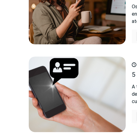
Os
en
at
5
A 
de
cu