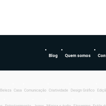
Blog
Quem somos
Con
Beleza
Casa
Comunicação
Criatividade
Design Gráfico
Ediçã
os
Entretenimento
Jogos
Música e áudio
Streaming
Estilo d