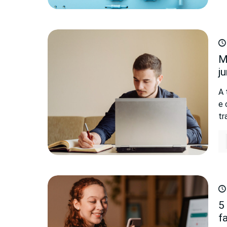
M
j
A 
e 
tr
5
f