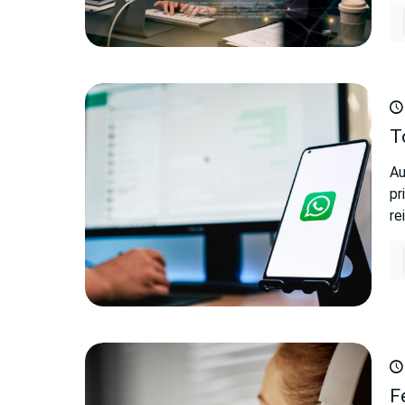
T
Au
pr
re
F