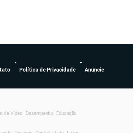
tato
Política de Privacidade
Anuncie
o de Vídeo
Desempenho
Educação
e vida
Finanças
Contabilidade
Lazer