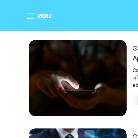
MENU
A
Co
in
ed