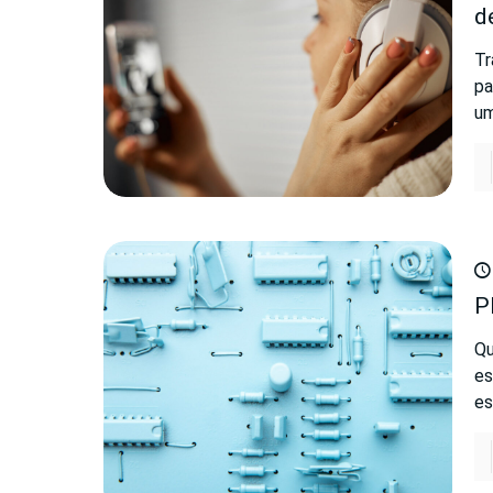
d
Tr
pa
um
P
Qu
es
es