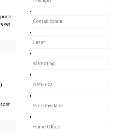
Finanças
, pode
Contabilidade
rever
Lazer
Marketing
D
Natureza
escer
Produtividade
Home Office