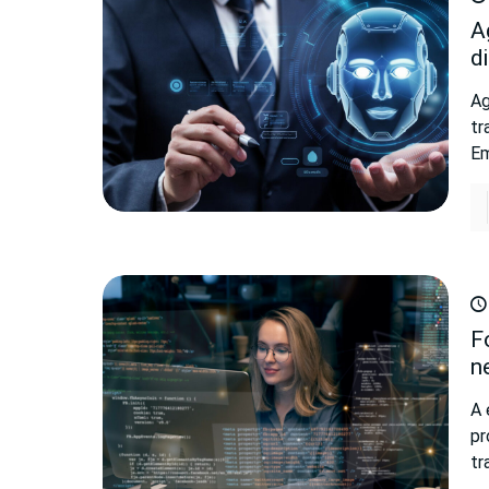
A
di
Ag
tr
Em
F
n
A 
pr
tr