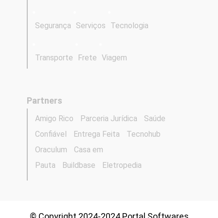
Segurança
Serviços
Tecnologia
Transporte
Frete
Viagem
Partners
Amigo Rico
Parceria Jurídica
Saúde
Confiável
Entrega Feita
Tecnohub
Oraculum
Casa em
Pauta
Buildbase
Eletropedia
© Copyright 2024-2024 Portal Softwares