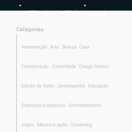
Política de Privacidade
Anuncie
Categorias
Alimentação
Arte
Beleza
Casa
Comunicação
Criatividade
Design Gráfico
Edição de Vídeo
Desempenho
Educação
Empresas e negócios
Entretenimento
Jogos
Música e áudio
Streaming