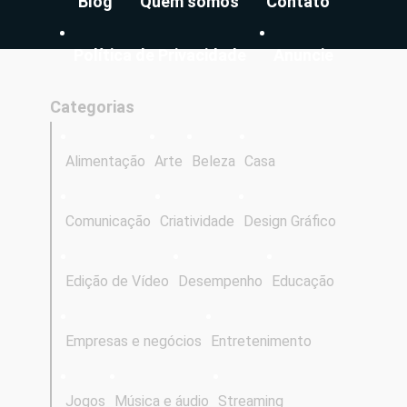
Blog
Quem somos
Contato
Política de Privacidade
Anuncie
Categorias
Alimentação
Arte
Beleza
Casa
Comunicação
Criatividade
Design Gráfico
Edição de Vídeo
Desempenho
Educação
Empresas e negócios
Entretenimento
Jogos
Música e áudio
Streaming