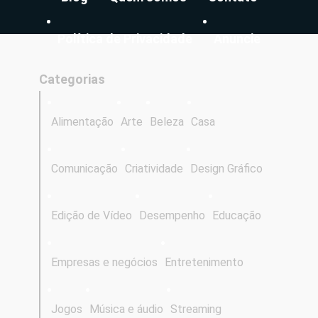
Política de Privacidade
Anuncie
Categorias
Alimentação
Arte
Beleza
Casa
Comunicação
Criatividade
Design Gráfico
Edição de Vídeo
Desempenho
Educação
Empresas e negócios
Entretenimento
Jogos
Música e áudio
Streaming