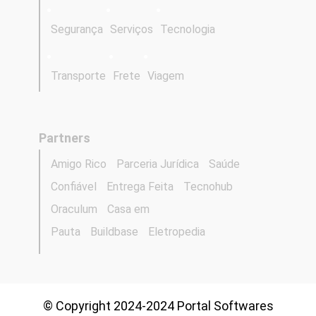
Segurança
Serviços
Tecnologia
Transporte
Frete
Viagem
Partners
Amigo Rico
Parceria Jurídica
Saúde
Confiável
Entrega Feita
Tecnohub
Oraculum
Casa em
Pauta
Buildbase
Eletropedia
© Copyright 2024-2024 Portal Softwares