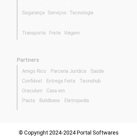
Segurança
Serviços
Tecnologia
Transporte
Frete
Viagem
Partners
Amigo Rico
Parceria Jurídica
Saúde
Confiável
Entrega Feita
Tecnohub
Oraculum
Casa em
Pauta
Buildbase
Eletropedia
© Copyright 2024-2024 Portal Softwares