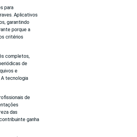
es para
aves. Aplicativos
os, garantindo
vante porque a
s critérios
ês completos,
periódicas de
quivos e
 A tecnologia
ofissionais de
entações
reza das
contribuinte ganha