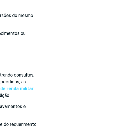
versões do mesmo
ecimentos ou
rando consultas,
pecíficos, as
de renda militar
dição.
gravamentos e
ade do requerimento