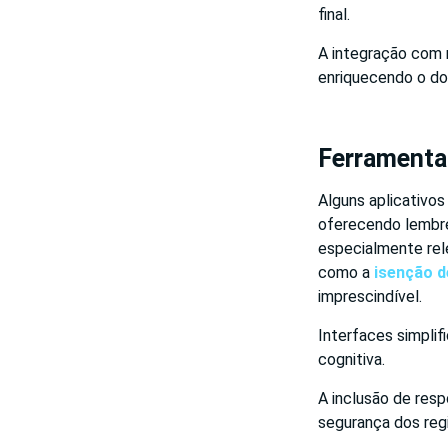
final.
A integração com 
enriquecendo o do
Ferramentas
Alguns aplicativos
oferecendo lembre
especialmente re
como a
isenção d
imprescindível.
Interfaces simplif
cognitiva.
A inclusão de resp
segurança dos regi