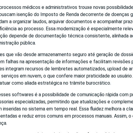
 processos médicos e administrativos trouxe novas possibilidad
 buscam isenção do Imposto de Renda decorrente de doenças gr
udam a organizar laudos, arquivar documentos e acompanhar praz
eficiência ao processo. Essa modernização é especialmente rele
ção depende de documentação técnica consistente, alinhada ao
nistração pública.
des que vão desde armazenamento seguro até geração de dossi
m falhas na apresentação de informações e facilitam revisões 
les integram recursos de lembretes automatizados, upload de ar
serviços em nuvem, o que confere maior praticidade ao usuário.
 atuar como aliada estratégica no trâmite burocrático.
esses softwares é a possibilidade de comunicação rápida com pr
sorias especializadas, permitindo que atualizações e complem
inseridas no sistema em tempo real. Essa fluidez melhora a cla
entadas e reduz erros comuns em processos manuais. Assim, o 
nça.