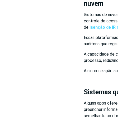
nuvem
Sistemas de nuve
controle de acess
de
isenção de IR 
Essas plataformas
auditoria que regi
A capacidade de co
processo, reduzin
A sincronização au
Sistemas q
Alguns apps ofere
preencher informaç
semelhante ao obs