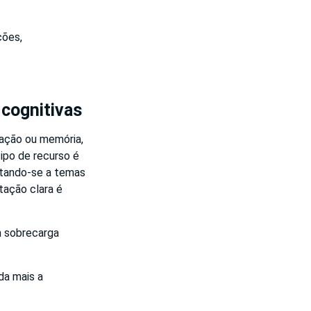
ções,
 cognitivas
zação ou memória,
ipo de recurso é
tando-se a temas
tação clara é
m sobrecarga
da mais a