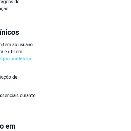
tagens de
enção…
ínicos
mitem ao usuário
a é útil em
R por moléstia
riação de
ssenciais durante
to em