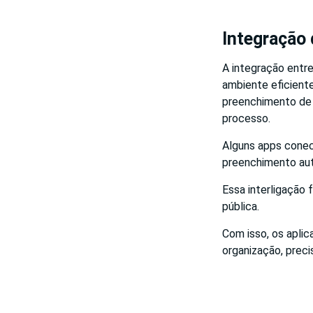
Integração 
A integração entre
ambiente eficient
preenchimento de f
processo.
Alguns apps conec
preenchimento aut
Essa interligação 
pública.
Com isso, os apli
organização, preci