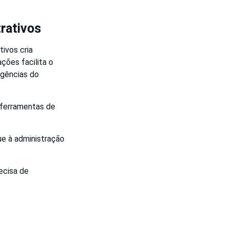
trativos
tivos cria
ções facilita o
igências do
 ferramentas de
ue à administração
ecisa de