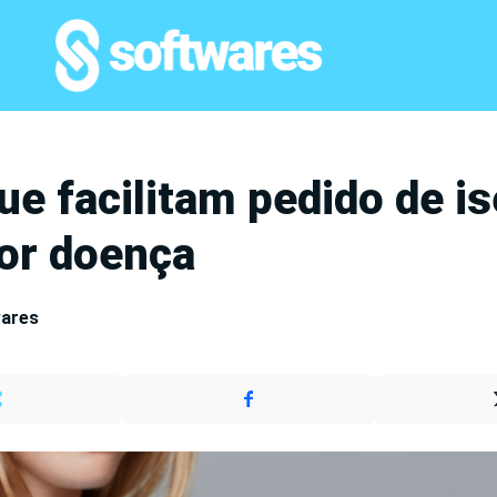
ue facilitam pedido de i
por doença
wares