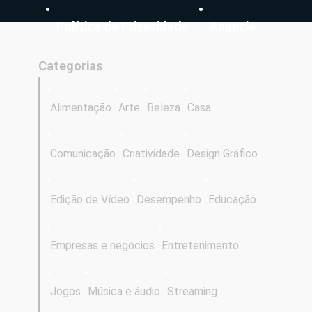
Política de Privacidade
Anuncie
Categorias
Alimentação
Arte
Beleza
Casa
Comunicação
Criatividade
Design Gráfico
Edição de Vídeo
Desempenho
Educação
Empresas e negócios
Entretenimento
Jogos
Música e áudio
Streaming