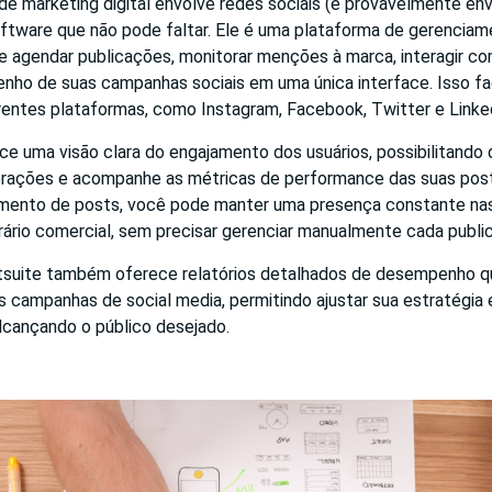
de marketing digital envolve redes sociais (e provavelmente env
ftware que não pode faltar. Ele é uma plataforma de gerenciam
e agendar publicações, monitorar menções à marca, interagir co
nho de suas campanhas sociais em uma única interface. Isso fac
entes plataformas, como Instagram, Facebook, Twitter e Linke
ce uma visão clara do engajamento dos usuários, possibilitando
erações e acompanhe as métricas de performance das suas pos
ento de posts, você pode manter uma presença constante nas 
ário comercial, sem precisar gerenciar manualmente cada publi
tsuite também oferece relatórios detalhados de desempenho q
 campanhas de social media, permitindo ajustar sua estratégia e
lcançando o público desejado.