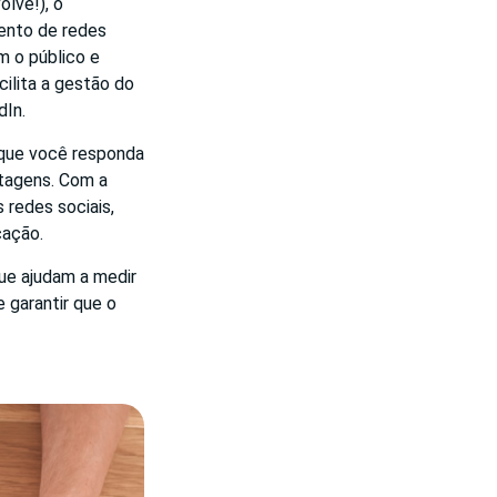
olve!), o
ento de redes
m o público e
ilita a gestão do
dIn.
 que você responda
tagens. Com a
redes sociais,
cação.
ue ajudam a medir
 garantir que o