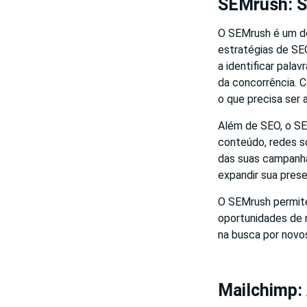
SEMrush: S
O SEMrush é um do
estratégias de SE
a identificar pala
da concorrência. 
o que precisa ser 
Além de SEO, o SE
conteúdo, redes so
das suas campanha
expandir sua presen
O SEMrush permite
oportunidades de 
na busca por novos
Mailchimp: