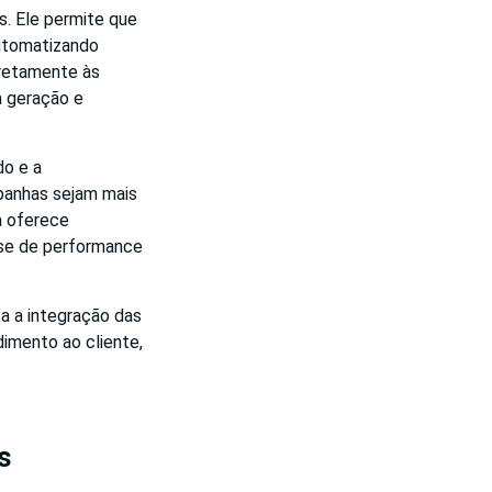
. Ele permite que
automatizando
iretamente às
a geração e
do e a
panhas sejam mais
a oferece
ise de performance
a a integração das
imento ao cliente,
s