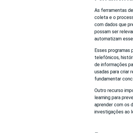
As ferramentas de 
coleta e o proces
com dados que pre
possam ser releva
automatizam esse 
Esses programas p
telefônicos, histó
de informações pa
usadas para criar 
fundamentar concl
Outro recurso impo
learning para pre
aprender com os da
investigações ao 