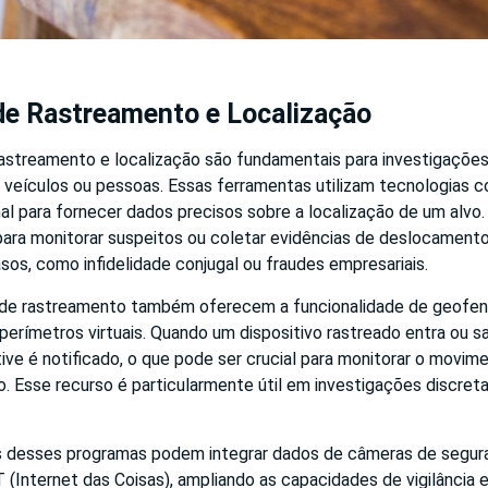
de Rastreamento e Localização
astreamento e localização são fundamentais para investigaçõe
veículos ou pessoas. Essas ferramentas utilizam tecnologias 
nal para fornecer dados precisos sobre a localização de um alvo.
ara monitorar suspeitos ou coletar evidências de deslocamento
sos, como infidelidade conjugal ou fraudes empresariais.
de rastreamento também oferecem a funcionalidade de geofenc
perímetros virtuais. Quando um dispositivo rastreado entra ou s
ive é notificado, o que pode ser crucial para monitorar o movim
 Esse recurso é particularmente útil em investigações discretas
s desses programas podem integrar dados de câmeras de segur
T (Internet das Coisas), ampliando as capacidades de vigilância