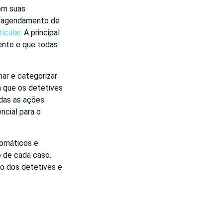
em suas
 o agendamento de
icular
. A principal
ente e que todas
ar e categorizar
 que os detetives
das as ações
encial para o
tomáticos e
 de cada caso.
po dos detetives e