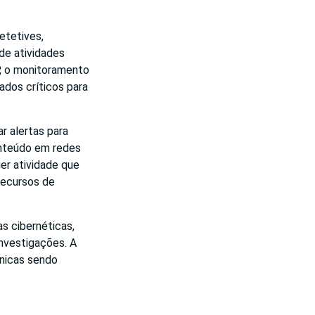
etetives,
de atividades
P, o monitoramento
dos críticos para
r alertas para
onteúdo em redes
er atividade que
recursos de
s cibernéticas,
nvestigações. A
cnicas sendo