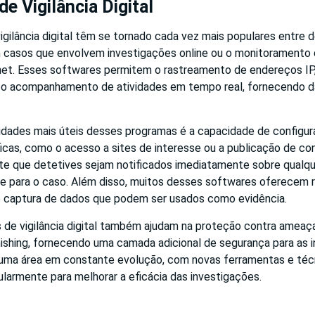
e Vigilância Digital
gilância digital têm se tornado cada vez mais populares entre d
casos que envolvem investigações online ou o monitoramento 
rnet. Esses softwares permitem o rastreamento de endereços I
e o acompanhamento de atividades em tempo real, fornecendo da
idades mais úteis desses programas é a capacidade de configura
ficas, como o acesso a sites de interesse ou a publicação de c
ite que detetives sejam notificados imediatamente sobre qualqu
te para o caso. Além disso, muitos desses softwares oferecem 
e captura de dados que podem ser usados como evidência.
 de vigilância digital também ajudam na proteção contra ameaça
ishing, fornecendo uma camada adicional de segurança para as i
l é uma área em constante evolução, com novas ferramentas e té
larmente para melhorar a eficácia das investigações.