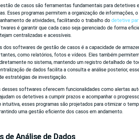
estão de casos são ferramentas fundamentais para detetives 
rias. Esses programas permitem a organização de informações,
anhamento de atividades, facilitando o trabalho do
detetive part
twares é garantir que cada caso seja gerenciado de forma efici
ejam centralizadas e acessíveis.
 dos softwares de gestão de casos é a capacidade de armazen
antes, como relatórios, fotos e vídeos. Eles também permitem
iretamente no sistema, mantendo um registro detalhado de to
ntralização de dados facilita a consulta e análise posterior, ess
e estratégias de investigação.
s desses softwares oferecem funcionalidades como alertas au
ajudam os detetives a cumprir prazos e acompanhar o progresso
 intuitiva, esses programas são projetados para otimizar o tem
garantindo uma gestão eficiente dos casos em andamento.
s de Análise de Dados