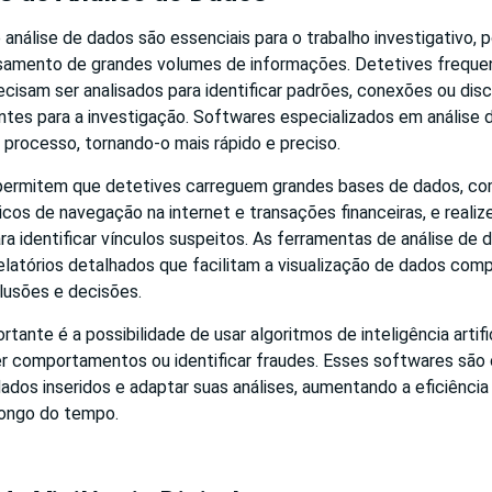
análise de dados são essenciais para o trabalho investigativo, 
samento de grandes volumes de informações. Detetives frequ
cisam ser analisados para identificar padrões, conexões ou dis
ntes para a investigação. Softwares especializados em análise 
processo, tornando-o mais rápido e preciso.
ermitem que detetives carreguem grandes bases de dados, co
ricos de navegação na internet e transações financeiras, e real
ra identificar vínculos suspeitos. As ferramentas de análise d
relatórios detalhados que facilitam a visualização de dados com
usões e decisões.
rtante é a possibilidade de usar algoritmos de inteligência artifi
ver comportamentos ou identificar fraudes. Esses softwares são
dos inseridos e adaptar suas análises, aumentando a eficiência 
longo do tempo.