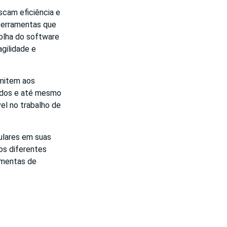
scam eficiência e
ferramentas que
olha do software
gilidade e
rmitem aos
dados e até mesmo
vel no trabalho de
culares em suas
os diferentes
amentas de