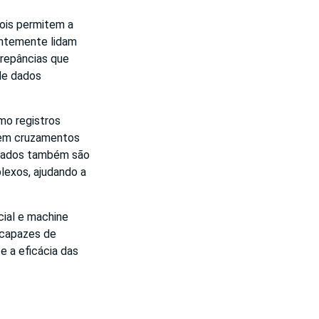
pois permitem a
entemente lidam
crepâncias que
de dados
mo registros
izem cruzamentos
e dados também são
plexos, ajudando a
cial e machine
 capazes de
e a eficácia das