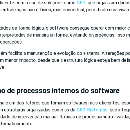
ialmente com o uso de soluções como
GED
, que organizam dado
centralização não é física, mas conceitual, permitindo uma visão
ados de forma lógica, o software consegue operar com maior c
terpretadas de maneira uniforme, evitando divergências. Isso m
 operações.
m facilita a manutenção e evolução do sistema. Alterações p
 menor impacto, desde que a estrutura lógica esteja bem defini
vel.
o de processos internos do software
na é um dos fatores que tornam softwares mais eficientes, es
m estruturas organizadas como as de
GED Sistemas
, que inte
dade de intervenção manual. Rotinas de processamento, validaç
utomaticamente.