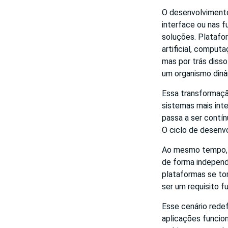
O desenvolvimento
interface ou nas f
soluções. Platafo
artificial, comput
mas por trás diss
um organismo dinâ
Essa transformaçã
sistemas mais int
passa a ser contí
O ciclo de desenv
Ao mesmo tempo, c
de forma independ
plataformas se tor
ser um requisito f
Esse cenário redef
aplicações funcion