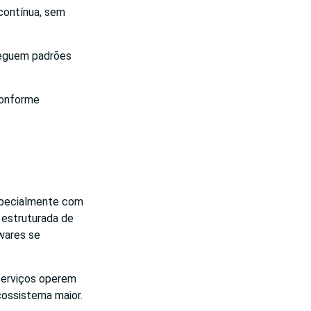
contínua, sem
seguem padrões
conforme
especialmente com
 estruturada de
wares se
 serviços operem
cossistema maior.