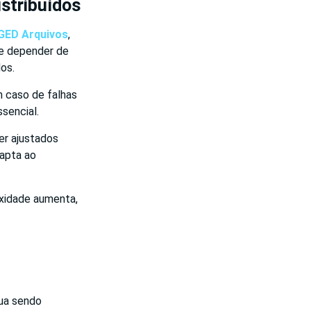
stribuídos
GED Arquivos
,
e depender de
os.
m caso de falhas
sencial.
er ajustados
apta ao
xidade aumenta,
nua sendo