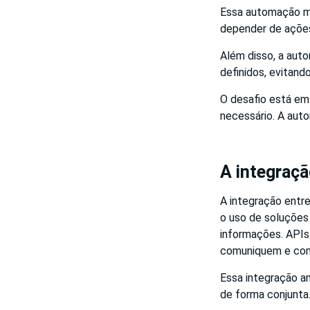
Essa automação me
depender de ações
Além disso, a aut
definidos, evitand
O desafio está em
necessário. A aut
A integraçã
A integração entr
o uso de soluçõe
informações. APIs
comuniquem e com
Essa integração am
de forma conjunta.