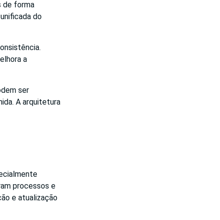
s de forma
 unificada do
onsistência.
elhora a
odem ser
da. A arquitetura
pecialmente
gram processos e
ão e atualização