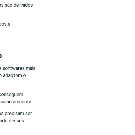
es são definidos
dos e
o
os softwares mais
se adaptem e
s conseguem
suário aumenta.
os precisam ser
ende desses