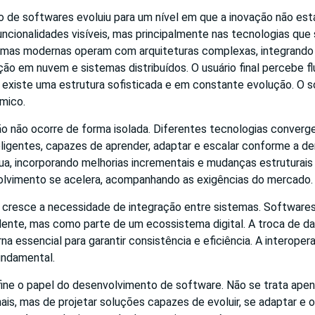
 de softwares evoluiu para um nível em que a inovação não est
uncionalidades visíveis, mas principalmente nas tecnologias qu
rmas modernas operam com arquiteturas complexas, integrando 
ação em nuvem e sistemas distribuídos. O usuário final percebe flu
o existe uma estrutura sofisticada e em constante evolução. O 
mico.
o não ocorre de forma isolada. Diferentes tecnologias converge
eligentes, capazes de aprender, adaptar e escalar conforme a d
nua, incorporando melhorias incrementais e mudanças estrutura
olvimento se acelera, acompanhando as exigências do mercado.
resce a necessidade de integração entre sistemas. Software
ente, mas como parte de um ecossistema digital. A troca de d
na essencial para garantir consistência e eficiência. A interoper
undamental.
ine o papel do desenvolvimento de software. Não se trata apena
ais, mas de projetar soluções capazes de evoluir, se adaptar e 