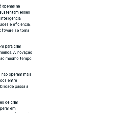
á apenas na
e sustentam essas
inteligência
idez e eficiência,
software se torna
m para criar
emanda. A inovação
is ao mesmo tempo.
s não operam mais
ados entre
abilidade passa a
s de criar
operar em