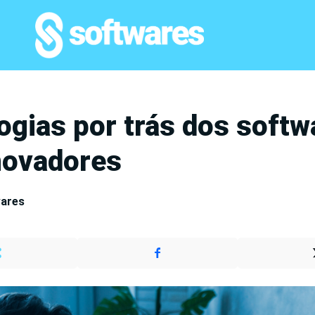
ogias por trás dos softw
novadores
wares