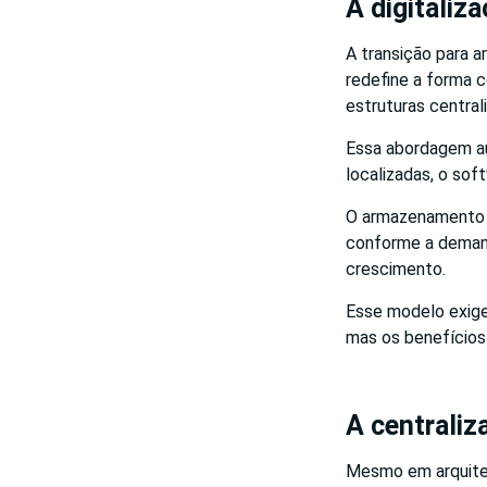
A digitaliz
A transição para a
redefine a forma
estruturas central
Essa abordagem au
localizadas, o sof
O armazenamento d
conforme a demand
crescimento.
Esse modelo exige
mas os benefício
A centrali
Mesmo em arquitet