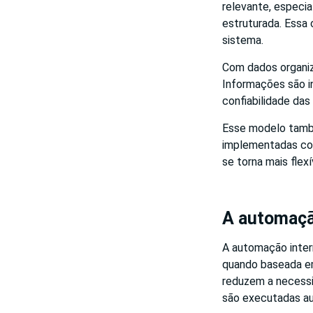
relevante, espec
estruturada. Essa 
sistema.
Com dados organiz
Informações são in
confiabilidade das
Esse modelo també
implementadas com
se torna mais flexí
A automaçã
A automação inter
quando baseada e
reduzem a necessi
são executadas a