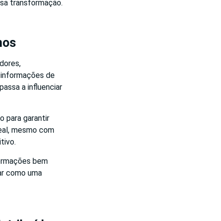
ssa transformação.
nos
dores,
m informações de
assa a influenciar
 para garantir
real, mesmo com
tivo.
formações bem
uar como uma