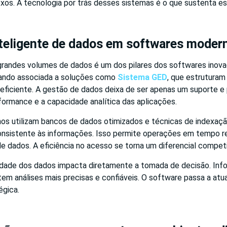
os. A tecnologia por trás desses sistemas é o que sustenta e
nteligente de dados em softwares moder
grandes volumes de dados é um dos pilares dos softwares inova
ando associada a soluções como
Sistema GED
, que estrutura
eficiente. A gestão de dados deixa de ser apenas um suporte e p
formance e a capacidade analítica das aplicações.
s utilizam bancos de dados otimizados e técnicas de indexação
onsistente às informações. Isso permite operações em tempo 
 dados. A eficiência no acesso se torna um diferencial competi
lidade dos dados impacta diretamente a tomada de decisão. In
tem análises mais precisas e confiáveis. O software passa a at
égica.