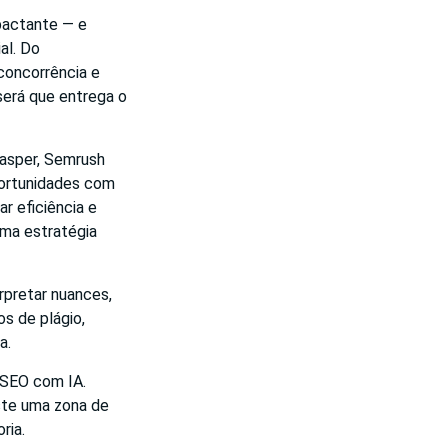
pactante — e
al. Do
concorrência e
será que entrega o
Jasper, Semrush
oportunidades com
r eficiência e
uma estratégia
erpretar nuances,
s de plágio,
a.
 SEO com IA.
ste uma zona de
ria.