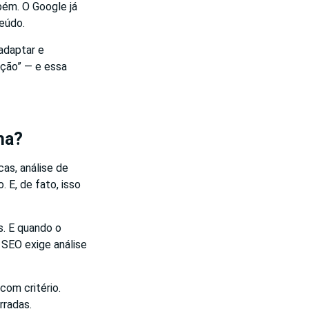
bém. O Google já
teúdo.
adaptar e
ação” — e essa
ha?
as, análise de
E, de fato, isso
s. E quando o
 SEO exige análise
om critério.
rradas.