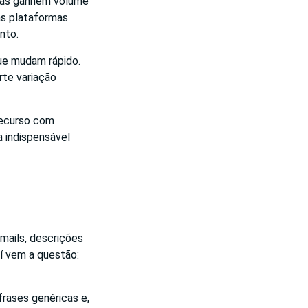
las ganhem volume
as plataformas
nto.
que mudam rápido.
rte variação
recurso com
a indispensável
mails, descrições
aí vem a questão:
frases genéricas e,