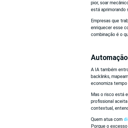
pior, soar mecânic
está aprimorando s
Empresas que tr
enriquecer esse c
combinação é o qu
Automação d
A IA também entrou
backlinks, mapeam
economiza tempo 
Mas o risco está 
profissional aceit
contextual, enten
Quem atua com
d
Porque o excesso 