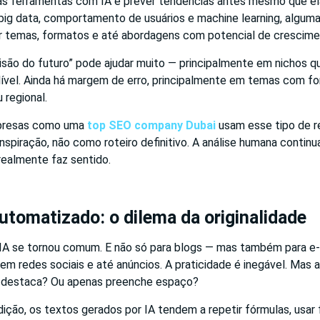
as ferramentas com IA é prever tendências antes mesmo que e
big data, comportamento de usuários e machine learning, algum
 temas, formatos e até abordagens com potencial de crescime
visão do futuro” pode ajudar muito — principalmente em nichos 
lível. Ainda há margem de erro, principalmente em temas com fo
u regional.
mpresas como uma
top SEO company Dubai
usam esse tipo de 
nspiração, não como roteiro definitivo. A análise humana continu
 realmente faz sentido.
tomatizado: o dilema da originalidade
IA se tornou comum. E não só para blogs — mas também para e-
em redes sociais e até anúncios. A praticidade é inegável. Mas 
 destaca? Ou apenas preenche espaço?
ição, os textos gerados por IA tendem a repetir fórmulas, usar 