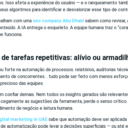
os. Isso afeta a experiência do usuário — e o ranqueamento tam
eus algoritmos para identificar e desvalorizar esse tipo de con
abalham com uma
seo company Abu Dhabi
sabem como revisar, 
onteúdo. A IA entrega o esqueleto. A equipe humana traz o “cor
e funciona.
e tarefas repetitivas: alívio ou armadil
 forte na automação de processos: relatórios, auditorias técnic
ento de concorrentes… tudo pode ser feito com menos esforço. 
precioso das equipes.
em confiar demais. Nem todos os insights gerados são relevante
a cegamente as sugestões da ferramenta, perde o senso crítico.
dimento de negócio e leitura humana.
igital marketing in UAE
sabe que automação deve ser aplicada c
de automatização pode levar a decisões superficiais — ou até e