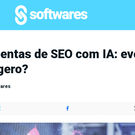
entas de SEO com IA: ev
gero?
wares