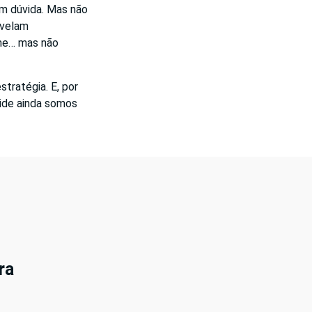
em dúvida. Mas não
evelam
ume… mas não
tratégia. E, por
cide ainda somos
ra