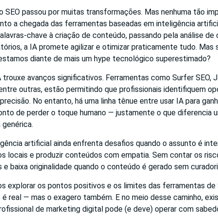
 o SEO passou por muitas transformações. Mas nenhuma tão im
to a chegada das ferramentas baseadas em inteligência artifici
alavras-chave à criação de conteúdo, passando pela análise de 
órios, a IA promete agilizar e otimizar praticamente tudo. Mas 
estamos diante de mais um hype tecnológico superestimado?
A trouxe avanços significativos. Ferramentas como Surfer SEO, 
entre outras, estão permitindo que profissionais identifiquem 
precisão. No entanto, há uma linha tênue entre usar IA para ganha
onto de perder o toque humano — justamente o que diferencia 
 genérica.
igência artificial ainda enfrenta desafios quando o assunto é int
s locais e produzir conteúdos com empatia. Sem contar os risco
s e baixa originalidade quando o conteúdo é gerado sem curadori
s explorar os pontos positivos e os limites das ferramentas de
 é real — mas o exagero também. E no meio desse caminho, exi
profissional de marketing digital pode (e deve) operar com sabedo