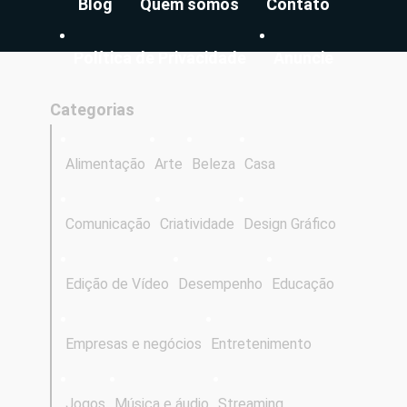
Blog
Quem somos
Contato
Política de Privacidade
Anuncie
Categorias
Alimentação
Arte
Beleza
Casa
Comunicação
Criatividade
Design Gráfico
Edição de Vídeo
Desempenho
Educação
Empresas e negócios
Entretenimento
Jogos
Música e áudio
Streaming