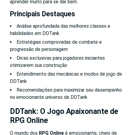
aprender muito para se dar bem.
Principais Destaques
Análise aprofundada das melhores classes e
habilidades em DDTank
Estratégias comprovadas de combate e
progressão de personagem
Dicas exclusivas para jogadores iniciantes
otimizarem sua construção
Entendimento das mecânicas e modos de jogo de
DDTank
Recomendações para maximizar seu desempenho
no emocionante universo de DDTank
DDTank: O Jogo Apaixonante de
RPG Online
O mundo dos
RPG Online
é emocionante, cheio de