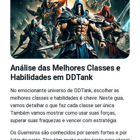
Análise das Melhores Classes e
Habilidades em DDTank
No emocionante universo de DDTank, escolher as
melhores classes e habilidades é chave. Neste guia,
vamos detalhar o que faz cada classe ser única.
Também vamos mostrar como usar suas forças,
superar suas fraquezas e vencer com estratégia.
Os
Guerreiros
são conhecidos por serem fortes e por