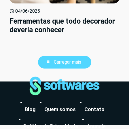
04/06/2025
Ferramentas que todo decorador
deveria conhecer
Carregar mais
Blog
Quem somos
Contato
Política de Privacidade
Anuncie