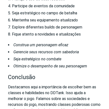
Participe de eventos da comunidade
Seja estratégico no campo de batalha
Mantenha seu equipamento atualizado
Explore diferentes builds de personagem
Fique atento a novidades e atualizações
Construa um personagem eficaz
Gerencie seus recursos com sabedoria
Seja estratégico no combate
Otimize o desempenho de seu personagem
Conclusão
Destacamos aqui a importância de escolher bem as
classes e habilidades no DDTank. Isso ajuda a
melhorar o jogo. Falamos sobre as sociedades e
recursos do jogo, mostrando classes poderosas como