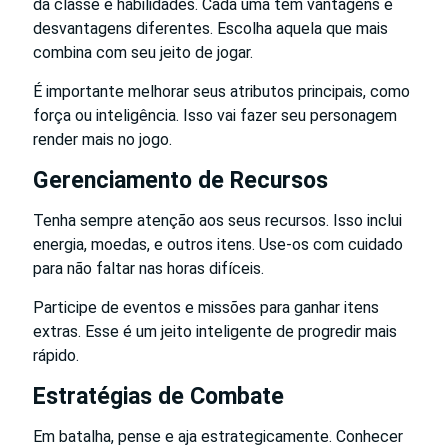
da classe e habilidades. Cada uma tem vantagens e
desvantagens diferentes. Escolha aquela que mais
combina com seu jeito de jogar.
É importante melhorar seus atributos principais, como
força ou inteligência. Isso vai fazer seu personagem
render mais no jogo.
Gerenciamento de Recursos
Tenha sempre atenção aos seus recursos. Isso inclui
energia, moedas, e outros itens. Use-os com cuidado
para não faltar nas horas difíceis.
Participe de eventos e missões para ganhar itens
extras. Esse é um jeito inteligente de progredir mais
rápido.
Estratégias de Combate
Em batalha, pense e aja estrategicamente. Conhecer