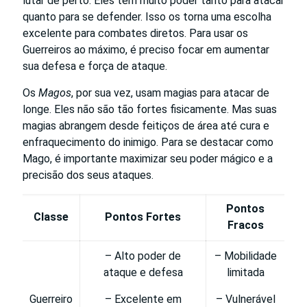
lutar de perto. Eles têm muito poder tanto para atacar
quanto para se defender. Isso os torna uma escolha
excelente para combates diretos. Para usar os
Guerreiros ao máximo, é preciso focar em aumentar
sua defesa e força de ataque.
Os
Magos
, por sua vez, usam magias para atacar de
longe. Eles não são tão fortes fisicamente. Mas suas
magias abrangem desde feitiços de área até cura e
enfraquecimento do inimigo. Para se destacar como
Mago, é importante maximizar seu poder mágico e a
precisão dos seus ataques.
Pontos
Classe
Pontos Fortes
Fracos
– Alto poder de
– Mobilidade
ataque e defesa
limitada
Guerreiro
– Excelente em
– Vulnerável