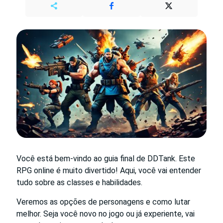
Você está bem-vindo ao guia final de DDTank. Este
RPG online é muito divertido! Aqui, você vai entender
tudo sobre as classes e habilidades.
Veremos as opções de personagens e como lutar
melhor. Seja você novo no jogo ou já experiente, vai