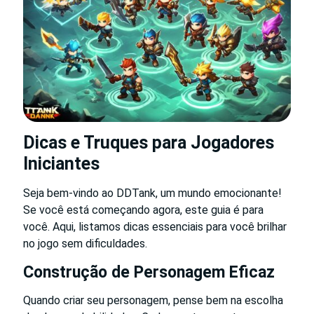
Dicas e Truques para Jogadores
Iniciantes
Seja bem-vindo ao DDTank, um mundo emocionante!
Se você está começando agora, este guia é para
você. Aqui, listamos dicas essenciais para você brilhar
no jogo sem dificuldades.
Construção de Personagem Eficaz
Quando criar seu personagem, pense bem na escolha