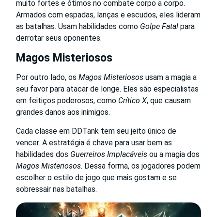
muito fortes e ótimos no combate corpo a corpo.
Armados com espadas, lanças e escudos, eles lideram
as batalhas. Usam habilidades como
Golpe Fatal
para
derrotar seus oponentes.
Magos Misteriosos
Por outro lado, os
Magos Misteriosos
usam a magia a
seu favor para atacar de longe. Eles são especialistas
em feitiços poderosos, como
Crítico X
, que causam
grandes danos aos inimigos.
Cada classe em DDTank tem seu jeito único de
vencer. A estratégia é chave para usar bem as
habilidades dos
Guerreiros Implacáveis
ou a magia dos
Magos Misteriosos
. Dessa forma, os jogadores podem
escolher o estilo de jogo que mais gostam e se
sobressair nas batalhas.