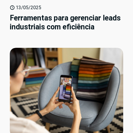
13/05/2025
Ferramentas para gerenciar leads
industriais com eficiência