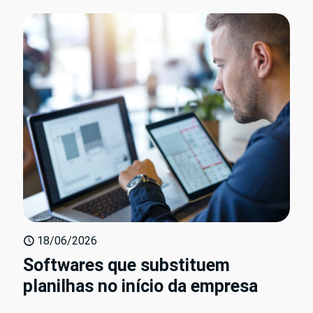
18/06/2026
Softwares que substituem
planilhas no início da empresa