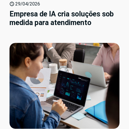
29/04/2026
Empresa de IA cria soluções sob
medida para atendimento