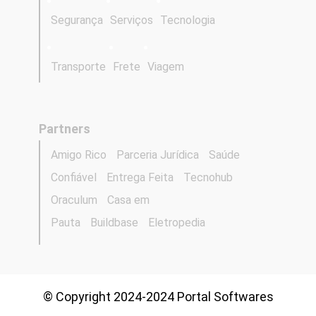
Segurança
Serviços
Tecnologia
Transporte
Frete
Viagem
Partners
Amigo Rico
Parceria Jurídica
Saúde
Confiável
Entrega Feita
Tecnohub
Oraculum
Casa em
Pauta
Buildbase
Eletropedia
© Copyright 2024-2024 Portal Softwares