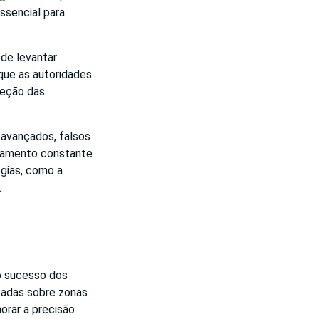
ssencial para
ode levantar
que as autoridades
teção das
avançados, falsos
oramento constante
ogias, como a
.
 o sucesso dos
zadas sobre zonas
orar a precisão