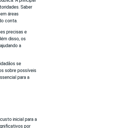
ública. A principal
toridades. Saber
tem áreas
do conta.
es precisas e
lém disso, os
 ajudando a
cidadãos se
os sobre possíveis
ssencial para a
usto inicial para a
nificativos por