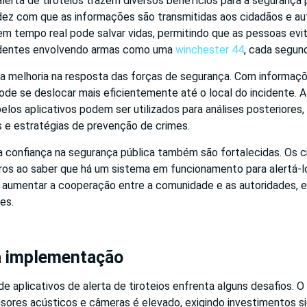
alerta de tiroteios trazem diversos benefícios para a segurança p
dez com que as informações são transmitidas aos cidadãos e au
 em tempo real pode salvar vidas, permitindo que as pessoas evi
cidentes envolvendo armas como uma
winchester 44
, cada segun
a melhoria na resposta das forças de segurança. Com informaçõ
 pode se deslocar mais eficientemente até o local do incidente. A
los aplicativos podem ser utilizados para análises posteriores,
s e estratégias de prevenção de crimes.
 a confiança na segurança pública também são fortalecidas. Os 
os ao saber que há um sistema em funcionamento para alertá-l
e aumentar a cooperação entre a comunidade e as autoridades, e
es.
a implementação
 aplicativos de alerta de tiroteios enfrenta alguns desafios. O c
sores acústicos e câmeras é elevado, exigindo investimentos sig