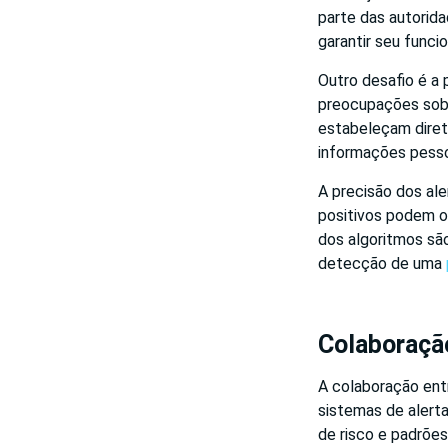
parte das autorida
garantir seu funci
Outro desafio é a 
preocupações sobre
estabeleçam diret
informações pesso
A precisão dos al
positivos podem o
dos algoritmos são
detecção de uma
Colaboraçã
A colaboração ent
sistemas de alert
de risco e padrões