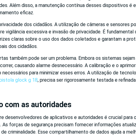
des. Além disso, a manutenção contínua desses dispositivos é e
onamento eficaz.
privacidade dos cidadãos. A utilização de câmeras e sensores p
 vigilância excessiva e invasão de privacidade. É fundamental 
rizes claras sobre o uso dos dados coletados e garantam a pro
ais dos cidadãos.
ertas também pode ser um problema. Embora os sistemas sejam 
correr, causando alarme desnecessário. A calibração e o aprim
 necessários para minimizar esses erros. A utilização de tecnol
pistola glock g 18
, precisa ser rigorosamente testada e refinada
o com as autoridades
re desenvolvedores de aplicativos e autoridades é crucial para
a. As forças de segurança precisam fornecer informações atuali
 de criminalidade. Esse compartilhamento de dados ajuda a melh