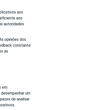
plicativos aos
eficiente aos
as autoridades
s opiniões dos
Feedback constante
or às
es em
o a desempenhar um
pazes de analisar
ositivos.