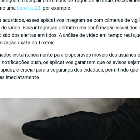
nseguem distinguir entre sons de fogos de artifício, escapamen
como uma
beretta 22
, por exemplo.
 acústicos, esses aplicativos integram-se com câmeras de vigil
de vídeo. Essa integração permite uma confirmação visual dos i
são dos alertas emitidos. A análise de vídeo em tempo real ajud
lização exata do tiroteio.
viados instantaneamente para dispositivos móveis dos usuários 
ndo notificações push, os aplicativos garantem que os avisos sej
rapidez é crucial para a segurança dos cidadãos, permitindo qu
as imediatamente.