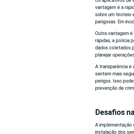
Os aplicativos de 
vantagem é a rapi
sobre um tiroteio
perigosas. Em in
Outra vantagem é 
rápidas, a polícia
dados coletados pe
planejar operaçõe
A transparência e
sentem mais segur
perigos. Isso pod
prevenção de crim
Desafios n
A implementação de
instalação dos sen