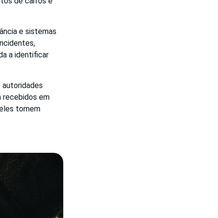
tos de carros e
ância e sistemas
ncidentes,
a a identificar
e autoridades
am recebidos em
e eles tomem