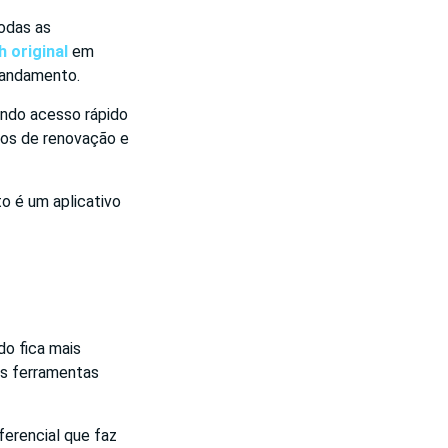
todas as
h original
em
m andamento.
indo acesso rápido
zos de renovação e
to é um aplicativo
do fica mais
as ferramentas
ferencial que faz