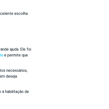
xcelente escolha
nde ajuda. Ele foi
da
e permite que
tos necessários,
uem deseja
o à habilitação de