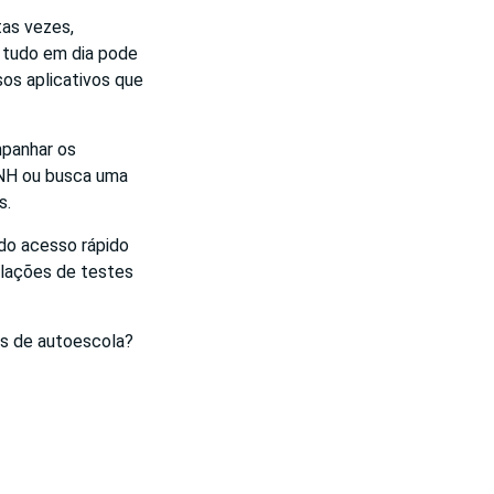
tas vezes,
r tudo em dia pode
sos aplicativos que
mpanhar os
 CNH ou busca uma
s.
do acesso rápido
ulações de testes
es de autoescola?