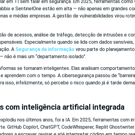
alar em TI sem falar em segurança. Em 2025, ferramentas como 
Zabbix e SentinelOne estão em alta — não apenas em grandes c
s e médias empresas. A gestão de vulnerabilidades virou rotin
ão de acessos, análise de tráfego, detecção de intrusões e co
spensáveis. Especialmente quando se lida com dados sensíveis, 
ração. A
Segurança da informação
virou parte do planejamento
— não é mais um “departamento isolado”.
aformas se tornaram inteligentes. Elas analisam comportamento,
e aprendem com o tempo. A cibersegurança passou de “barreira”
ora isso, infelizmente, só percebe o risco quando já é tarde demai
 com inteligência artificial integrada
xplodiu nos últimos anos, foi a IA. Em 2025, ferramentas com inte
rte. GitHub Copilot, ChatGPT, CodeWhisperer, Replit Ghostwrite
ores a escrever, revisar e até interpretar código em tempo rea