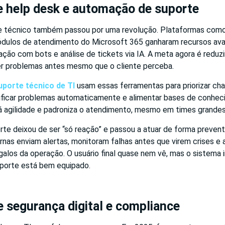
e help desk e automação de suporte
e técnico também passou por uma revolução. Plataformas com
ódulos de atendimento do Microsoft 365 ganharam recursos av
ção com bots e análise de tickets via IA. A meta agora é reduz
er problemas antes mesmo que o cliente perceba.
uporte técnico de TI
usam essas ferramentas para priorizar c
ificar problemas automaticamente e alimentar bases de conhe
dá agilidade e padroniza o atendimento, mesmo em times grandes 
rte deixou de ser “só reação” e passou a atuar de forma prevent
nas enviam alertas, monitoram falhas antes que virem crises e 
alos da operação. O usuário final quase nem vê, mas o sistema in
porte está bem equipado.
 segurança digital e compliance