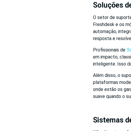
Soluções d
O setor de suport
Freshdesk e os m
automação, integra
resposta e resolv
Profissionais de
S
em impacto, class
inteligente. Isso 
Além disso, o supo
plataformas moder
onde estão os garg
suave quando o su
Sistemas de