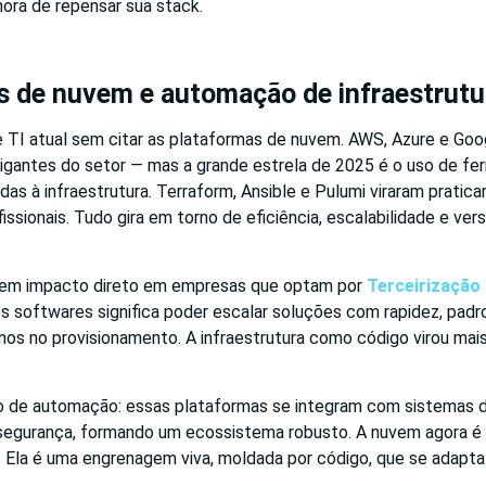
 hora de repensar sua stack.
s de nuvem e automação de infraestrutu
e TI atual sem citar as plataformas de nuvem. AWS, Azure e Goo
gantes do setor — mas a grande estrela de 2025 é o uso de fe
s à infraestrutura. Terraform, Ansible e Pulumi viraram pratic
ssionais. Tudo gira em torno de eficiência, escalabilidade e ve
em impacto direto em empresas que optam por
Terceirização 
 softwares significa poder escalar soluções com rapidez, padr
nos no provisionamento. A infraestrutura como código virou mai
o de automação: essas plataformas se integram com sistemas d
egurança, formando um ecossistema robusto. A nuvem agora é 
l. Ela é uma engrenagem viva, moldada por código, que se adapta