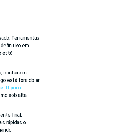
ssado. Ferramentas
definitivo em
e está
, containers,
go está fora do ar
e TI para
smo sob alta
nte final.
is rápidas e
hando.