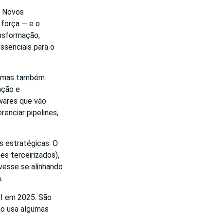
. Novos
força — e o
ansformação,
ssenciais para o
o, mas também
ação e
wares que vão
renciar pipelines,
s estratégicas. O
s terceirizados),
vesse se alinhando
.
TI em 2025. São
não usa algumas