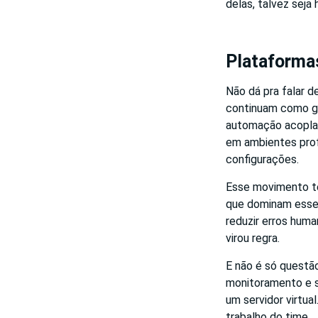
delas, talvez seja
Plataforma
Não dá pra falar d
continuam como gi
automação acoplada
em ambientes profi
configurações.
Esse movimento t
que dominam esses
reduzir erros huma
virou regra.
E não é só questã
monitoramento e s
um servidor virtua
trabalho do time.