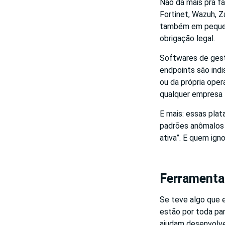
Não dá mais pra f
Fortinet, Wazuh, 
também em pequena
obrigação legal.
Softwares de gest
endpoints são indi
ou da própria ope
qualquer empresa 
E mais: essas plat
padrões anômalos 
ativa”. E quem ign
Ferramentas
Se teve algo que e
estão por toda pa
ajudam desenvolved