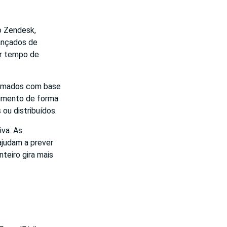
o Zendesk,
ançados de
ir tempo de
hamados com base
cimento de forma
ou distribuídos.
iva. As
ajudam a prever
teiro gira mais