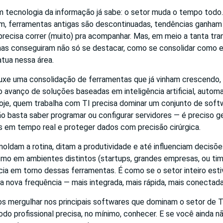
 tecnologia da informação já sabe: o setor muda o tempo todo
, ferramentas antigas são descontinuadas, tendências ganham 
 precisa correr (muito) pra acompanhar. Mas, em meio a tanta tr
as conseguiram não só se destacar, como se consolidar como e
atua nessa área.
uxe uma consolidação de ferramentas que já vinham crescend
 avanço de soluções baseadas em inteligência artificial, autom
Hoje, quem trabalha com TI precisa dominar um conjunto de soft
o basta saber programar ou configurar servidores — é preciso ge
s em tempo real e proteger dados com precisão cirúrgica.
ldam a rotina, ditam a produtividade e até influenciam decisõe
mo em ambientes distintos (startups, grandes empresas, ou time
ia em torno dessas ferramentas. É como se o setor inteiro esti
 nova frequência — mais integrada, mais rápida, mais conectada
os mergulhar nos principais softwares que dominam o setor de 
do profissional precisa, no mínimo, conhecer. E se você ainda 