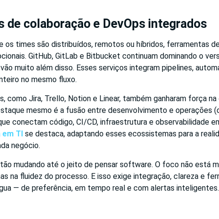
s de colaboração e DevOps integrados
os times são distribuídos, remotos ou híbridos, ferramentas d
pcionais. GitHub, GitLab e Bitbucket continuam dominando o ve
 vão muito além disso. Esses serviços integram pipelines, auto
nteiro no mesmo fluxo.
, como Jira, Trello, Notion e Linear, também ganharam força na
estaque mesmo é a fusão entre desenvolvimento e operações 
e conectam código, CI/CD, infraestrutura e observabilidade em 
 em TI
se destaca, adaptando esses ecossistemas para a reali
da negócio.
tão mudando até o jeito de pensar software. O foco não está m
mas na fluidez do processo. E isso exige integração, clareza e f
gua — de preferência, em tempo real e com alertas inteligentes.