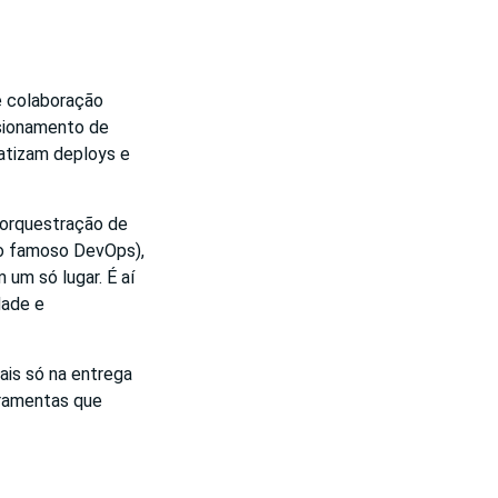
e colaboração
rsionamento de
matizam deploys e
 orquestração de
(o famoso DevOps),
um só lugar. É aí
dade e
ais só na entrega
erramentas que