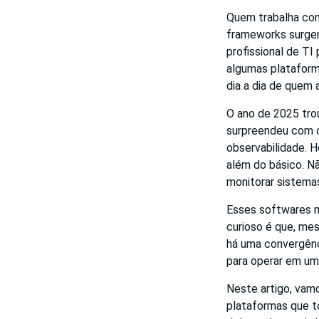
Quem trabalha com
frameworks surgem
profissional de TI
algumas plataform
dia a dia de quem 
O ano de 2025 tro
surpreendeu com o
observabilidade. 
além do básico. Nã
monitorar sistema
Esses softwares mo
curioso é que, mes
há uma convergênc
para operar em uma
Neste artigo, vam
plataformas que to