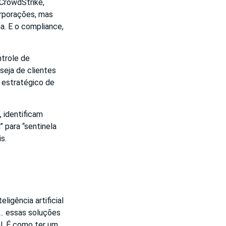
CrowdStrike,
orporações, mas
a. E o compliance,
ntrole de
seja de clientes
 estratégico de
 identificam
 para “sentinela
s.
ligência artificial
r… essas soluções
l. É como ter um