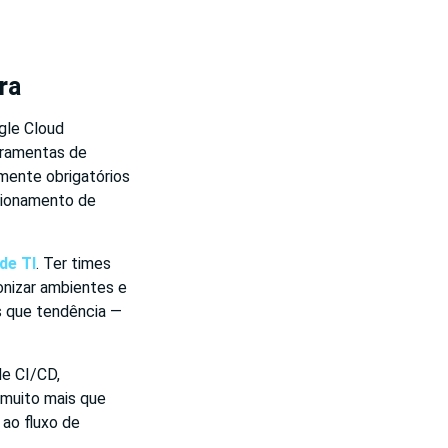
ra
gle Cloud
rramentas de
amente obrigatórios
rsionamento de
de TI
. Ter times
onizar ambientes e
s que tendência —
e CI/CD,
muito mais que
 ao fluxo de