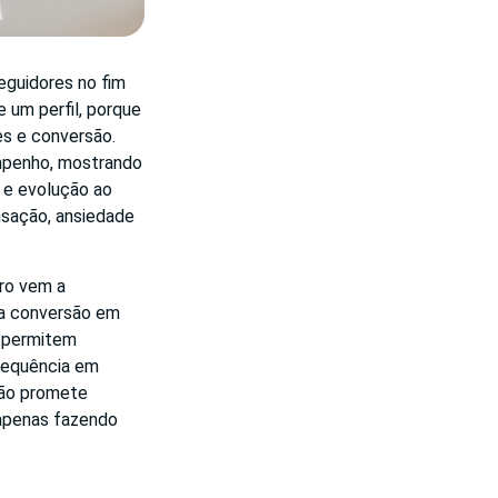
eguidores no fim
e um perfil, porque
es e conversão.
mpenho, mostrando
 e evolução ao
nsação, ansiedade
iro vem a
 a conversão em
permitem
frequência em
não promete
 apenas fazendo