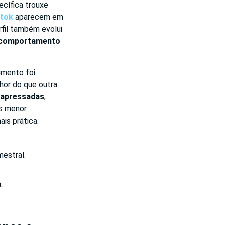
ecífica trouxe
ktok
aparecem em
rfil também evolui
 comportamento
imento foi
hor do que outra
 apressadas
,
s menor
is prática.
estral.
.