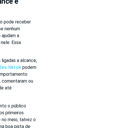
ance e
eo pode receber
ase nenhum
o
ajudam a
nele. Essa
igadas a alcance,
ões tiktok
podem
 comportamento
am, comentaram ou
e até
to o público
os primeiros
 no meio, talvez o
ma boa pista de