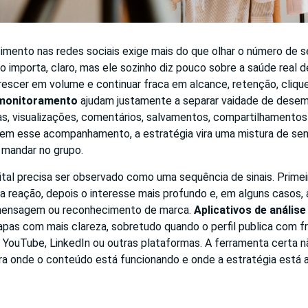
mento nas redes sociais exige mais do que olhar o número de s
o importa, claro, mas ele sozinho diz pouco sobre a saúde real d
escer em volume e continuar fraca em alcance, retenção, cliqu
 monitoramento
ajudam justamente a separar vaidade de dese
das, visualizações, comentários, salvamentos, compartilhamentos
em esse acompanhamento, a estratégia vira uma mistura de se
a mandar no grupo.
ital precisa ser observado como uma sequência de sinais. Prime
a reação, depois o interesse mais profundo e, em alguns casos,
 mensagem ou reconhecimento de marca.
Aplicativos de análise
apas com mais clareza, sobretudo quando o perfil publica com 
, YouTube, LinkedIn ou outras plataformas. A ferramenta certa 
ra onde o conteúdo está funcionando e onde a estratégia está