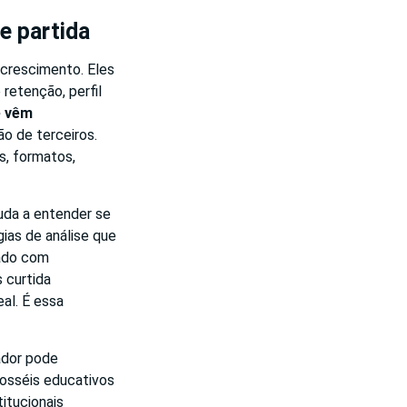
e partida
 crescimento. Eles
retenção, perfil
e vêm
o de terceiros.
s, formatos,
juda a entender se
ias de análise que
ado com
s curtida
al. É essa
ador pode
rosséis educativos
itucionais