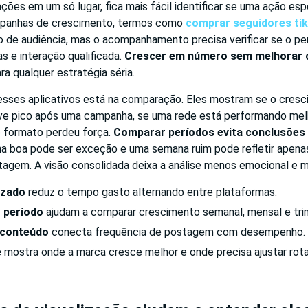
zações em um só lugar, fica mais fácil identificar se uma ação esp
mpanhas de crescimento, termos como
comprar seguidores ti
o de audiência, mas o acompanhamento precisa verificar se o pe
as e interação qualificada.
Crescer em número sem melhorar
ra qualquer estratégia séria.
desses aplicativos está na comparação. Eles mostram se o cresc
ve pico após uma campanha, se uma rede está performando mel
 formato perdeu força.
Comparar períodos evita conclusões
 boa pode ser exceção e uma semana ruim pode refletir apena
agem. A visão consolidada deixa a análise menos emocional e ma
izado
reduz o tempo gasto alternando entre plataformas.
r período
ajudam a comparar crescimento semanal, mensal e trim
 conteúdo
conecta frequência de postagem com desempenho.
e
mostra onde a marca cresce melhor e onde precisa ajustar rota