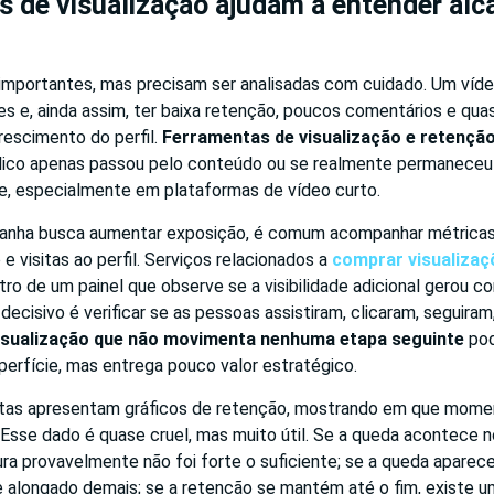
 de visualização ajudam a entender alc
 importantes, mas precisam ser analisadas com cuidado. Um víd
es e, ainda assim, ter baixa retenção, poucos comentários e qu
rescimento do perfil.
Ferramentas de visualização e retençã
lico apenas passou pelo conteúdo ou se realmente permaneceu 
e, especialmente em plataformas de vídeo curto.
nha busca aumentar exposição, é comum acompanhar métricas l
e visitas ao perfil. Serviços relacionados a
comprar visualizaç
tro de um painel que observe se a visibilidade adicional gerou
 decisivo é verificar se as pessoas assistiram, clicaram, seguir
isualização que não movimenta nenhuma etapa seguinte
pod
perfície, mas entrega pouco valor estratégico.
tas apresentam gráficos de retenção, mostrando em que momen
Esse dado é quase cruel, mas muito útil. Se a queda acontece n
ra provavelmente não foi forte o suficiente; se a queda aparece
 alongado demais; se a retenção se mantém até o fim, existe u