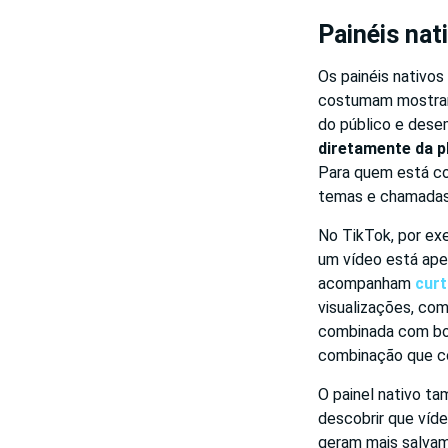
Painéis nat
Os painéis nativos
costumam mostrar a
do público e dese
diretamente da 
Para quem está com
temas e chamadas
No TikTok, por exe
um vídeo está ape
acompanham
curt
visualizações, co
combinada com boa
combinação que co
O painel nativo t
descobrir que víd
geram mais salvam