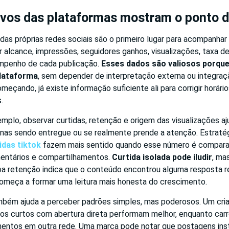
ivos das plataformas mostram o ponto d
 das próprias redes sociais são o primeiro lugar para acompanhar
lcance, impressões, seguidores ganhos, visualizações, taxa de 
mpenho de cada publicação.
Esses dados são valiosos porqu
plataforma
, sem depender de interpretação externa ou integraçã
eçando, já existe informação suficiente ali para corrigir horário
.
mplo, observar curtidas, retenção e origem das visualizações a
nas sendo entregue ou se realmente prende a atenção. Estratég
idas tiktok
fazem mais sentido quando esse número é compar
mentários e compartilhamentos.
Curtida isolada pode iludir
, ma
 retenção indica que o conteúdo encontrou alguma resposta re
meça a formar uma leitura mais honesta do crescimento.
ambém ajuda a perceber padrões simples, mas poderosos. Um cri
eos curtos com abertura direta performam melhor, enquanto car
entos em outra rede. Uma marca pode notar que postagens inst