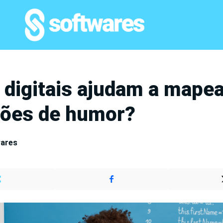
s digitais ajudam a mape
ções de humor?
wares