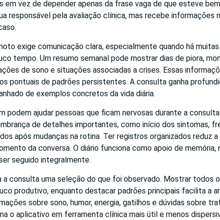
s em vez de depender apenas da frase vaga de que esteve bem
nua responsável pela avaliação clínica, mas recebe informações 
caso.
moto exige comunicação clara, especialmente quando há muita
uco tempo. Um resumo semanal pode mostrar dias de piora, m
rações de sono e situações associadas a crises. Essas informaç
dios pontuais de padrões persistentes. A consulta ganha profund
nhado de exemplos concretos da vida diária.
m podem ajudar pessoas que ficam nervosas durante a consulta
lembrança de detalhes importantes, como início dos sintomas, fr
dos após mudanças na rotina. Ter registros organizados reduz a
omento da conversa. O diário funciona como apoio de memória, 
 ser seguido integralmente.
ra a consulta uma seleção do que foi observado. Mostrar todos 
uco produtivo, enquanto destacar padrões principais facilita a a
mações sobre sono, humor, energia, gatilhos e dúvidas sobre tr
ma o aplicativo em ferramenta clínica mais útil e menos dispersi