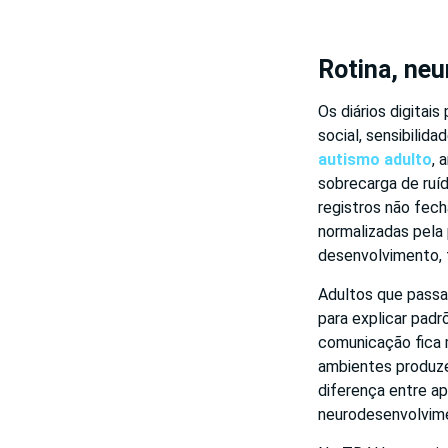
Rotina, ne
Os diários digitai
social, sensibilid
autismo adulto
, 
sobrecarga de ruí
registros não fec
normalizadas pela 
desenvolvimento, 
Adultos que pass
para explicar padr
comunicação fica m
ambientes produz
diferença entre ap
neurodesenvolvim