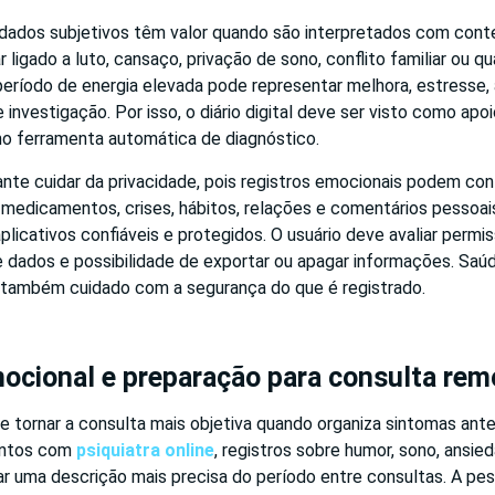
dados subjetivos têm valor quando são interpretados com cont
r ligado a luto, cansaço, privação de sono, conflito familiar ou q
eríodo de energia elevada pode representar melhora, estresse, 
 investigação. Por isso, o diário digital deve ser visto como apo
o ferramenta automática de diagnóstico.
te cuidar da privacidade, pois registros emocionais podem co
 medicamentos, crises, hábitos, relações e comentários pessoai
icativos confiáveis e protegidos. O usuário deve avaliar permi
e dados e possibilidade de exportar ou apagar informações. Saú
 também cuidado com a segurança do que é registrado.
ocional e preparação para consulta rem
ode tornar a consulta mais objetiva quando organiza sintomas an
ntos com
psiquiatra online
, registros sobre humor, sono, ansieda
ar uma descrição mais precisa do período entre consultas. A p