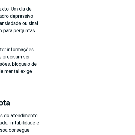
exto. Um dia de
uadro depressivo
ansiedade ou sinal
io para perguntas
nter informações
s precisam ser
ssões, bloqueio de
de mental exige
ota
tes do atendimento.
de, irritabilidade e
essoa consegue