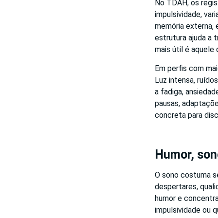
No TDAH, os regis
impulsividade, var
memória externa, 
estrutura ajuda a
mais útil é aquele
Em perfis com maio
Luz intensa, ruíd
a fadiga, ansiedad
pausas, adaptaçõe
concreta para discu
Humor, son
O sono costuma ser
despertares, qual
humor e concentraç
impulsividade ou 