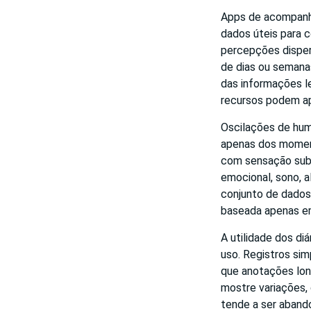
Apps de acompanha
dados úteis para c
percepções disper
de dias ou semanas
das informações l
recursos podem apo
Oscilações de hu
apenas dos momen
com sensação subje
emocional, sono, a
conjunto de dados
baseada apenas e
A utilidade dos d
uso. Registros sim
que anotações long
mostre variações, 
tende a ser aband