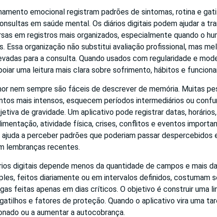
mento emocional registram padrões de sintomas, rotina e gati
onsultas em saúde mental. Os diários digitais podem ajudar a tr
sas em registros mais organizados, especialmente quando o hum
. Essa organização não substitui avaliação profissional, mas me
evadas para a consulta. Quando usados com regularidade e mod
iar uma leitura mais clara sobre sofrimento, hábitos e funcion
mor nem sempre são fáceis de descrever de memória. Muitas p
tos mais intensos, esquecem períodos intermediários ou conf
tiva de gravidade. Um aplicativo pode registrar datas, horários,
limentação, atividade física, crises, conflitos e eventos importa
 ajuda a perceber padrões que poderiam passar despercebidos
m lembranças recentes.
iários digitais depende menos da quantidade de campos e mais d
ples, feitos diariamente ou em intervalos definidos, costumam s
as feitas apenas em dias críticos. O objetivo é construir uma 
gatilhos e fatores de proteção. Quando o aplicativo vira uma ta
onado ou a aumentar a autocobrança.