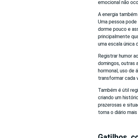
emocional não oco
A energia também 
Uma pessoa pode e
dorme pouco e ass
principalmente qua
uma escala única 
Registrar humor a
domingos, outras 
hormonal, uso de á
transformar cada v
Também é útil reg
criando um históri
prazerosas e situa
torna o diário mais
Gatilhos, c