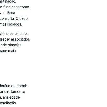
astinação,
ode funcionar como
vos. Essa
 consulta. O dado
omas isolados.
estímulos e humor.
parecer associados
pode planejar
 base mais
rário de dormir,
iar diretamente
e, ansiedade,
 oscilação