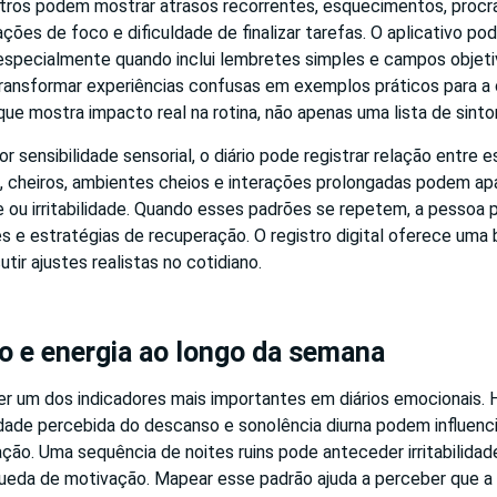
tros podem mostrar atrasos recorrentes, esquecimentos, procr
iações de foco e dificuldade de finalizar tarefas. O aplicativo p
especialmente quando inclui lembretes simples e campos objeti
 transformar experiências confusas em exemplos práticos para a
 que mostra impacto real na rotina, não apenas uma lista de sint
r sensibilidade sensorial, o diário pode registrar relação entre 
os, cheiros, ambientes cheios e interações prolongadas podem a
e ou irritabilidade. Quando esses padrões se repetem, a pessoa 
s e estratégias de recuperação. O registro digital oferece uma
tir ajustes realistas no cotidiano.
o e energia ao longo da semana
 um dos indicadores mais importantes em diários emocionais. Ho
idade percebida do descanso e sonolência diurna podem influenc
ão. Uma sequência de noites ruins pode anteceder irritabilidad
queda de motivação. Mapear esse padrão ajuda a perceber que a