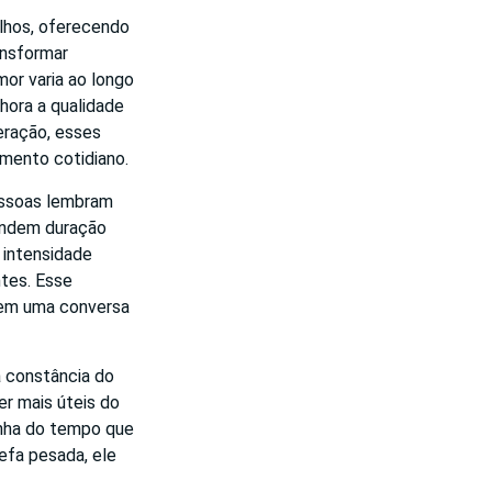
lhos, oferecendo
ansformar
or varia ao longo
lhora a qualidade
eração, esses
amento cotidiano.
essoas lembram
undem duração
 intensidade
ntes. Esse
 em uma conversa
a constância do
er mais úteis do
linha do tempo que
refa pesada, ele