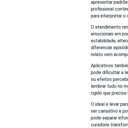
apresentar padrõe
profissional conti
para interpretar o 
O atendimento re
emocionais em po
estabilidade, alte
diferenciar episó
relato vem acompa
Aplicativos també
pode dificultar a 
ou efeitos percebi
lembrar tudo no m
rígido que precisa
O ideal é levar pa
ser cansativo e po
pode separar infor
curadoria transfor