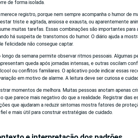
rre de forma isolada.
merece registro, porque nem sempre acompanha o humor de ma
star triste e agitada, ansiosa e exausta, ou aparentemente an
ume muitas tarefas. Essas combinações são importantes para a 
ndo há suspeita de transtornos do humor. O diário ajuda a most
de felicidade não consegue captar.
o longo da semana permite observar ritmos pessoais. Algumas p
apresentam queda após jornadas intensas, e outras oscilam conf
lcool ou conflitos familiares. O aplicativo pode indicar essas re
ariação em motivo de alarme. A leitura deve ser curiosa e cuidad
istrar momentos de melhora. Muitas pessoas anotam apenas cr
co que parece mais negativo do que a realidade. Registrar dias es
ções que ajudaram a reduzir sintomas mostra fatores de proteçã
 fiel e mais útil para construir estratégias de cuidado.
ontexto e interpretação dos padrões