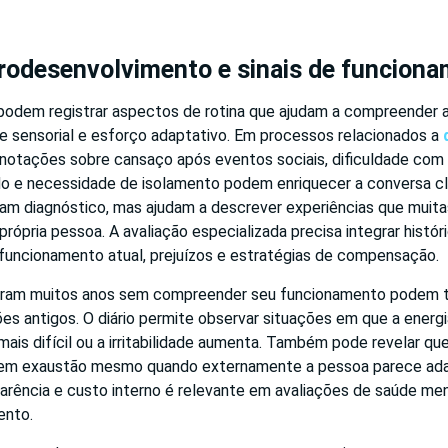
urodesenvolvimento e sinais de funcion
s podem registrar aspectos de rotina que ajudam a compreender 
ade sensorial e esforço adaptativo. Em processos relacionados a
anotações sobre cansaço após eventos sociais, dificuldade co
do e necessidade de isolamento podem enriquecer a conversa cl
ham diagnóstico, mas ajudam a descrever experiências que muit
própria pessoa. A avaliação especializada precisa integrar histór
funcionamento atual, prejuízos e estratégias de compensação.
aram muitos anos sem compreender seu funcionamento podem te
ões antigos. O diário permite observar situações em que a energia
ais difícil ou a irritabilidade aumenta. Também pode revelar q
em exaustão mesmo quando externamente a pessoa parece ada
arência e custo interno é relevante em avaliações de saúde men
ento.