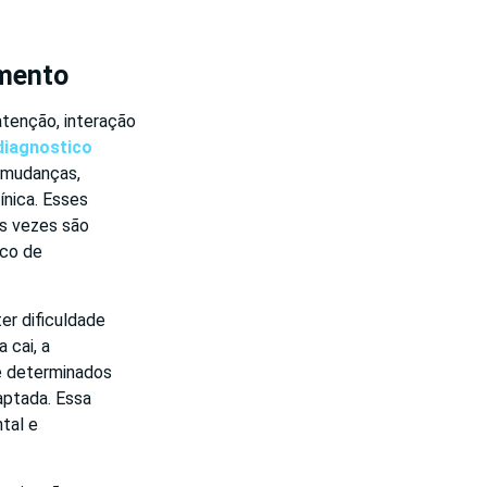
amento
atenção, interação
diagnostico
m mudanças,
ínica. Esses
as vezes são
ico de
r dificuldade
 cai, a
ue determinados
ptada. Essa
tal e