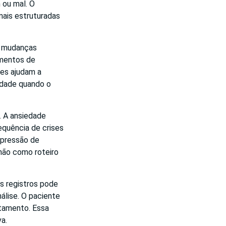
 ou mal. O
mais estruturadas
s mudanças
omentos de
ões ajudam a
idade quando o
. A ansiedade
equência de crises
 pressão de
não como roteiro
os registros pode
nálise. O paciente
atamento. Essa
va.