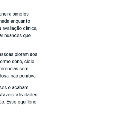
neira simples.
imada enquanto
avaliação clínica,
rar nuances que
essoas pioram aos
orme sono, ciclo
corrências sem
osa, não punitiva.
ises e acabam
táveis, atividades
o. Esse equilíbrio