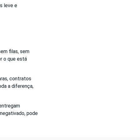
s leve e
sem filas, sem
r o que está
ras, contratos
oda a diferença,
 entregam
 negativado, pode