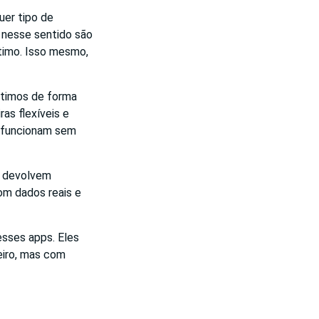
uer tipo de
 nesse sentido são
timo. Isso mesmo,
éstimos de forma
as flexíveis e
s funcionam sem
: devolvem
om dados reais e
esses apps. Eles
eiro, mas com