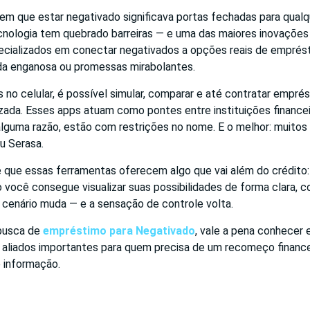
em que estar negativado significava portas fechadas para qualq
tecnologia tem quebrado barreiras — e uma das maiores inovações
pecializados em conectar negativados a opções reais de emprés
a enganosa ou promessas mirabolantes.
 no celular, é possível simular, comparar e até contratar empr
zada. Esses apps atuam como pontes entre instituições financeir
alguma razão, estão com restrições no nome. E o melhor: muito
u Serasa.
 é que essas ferramentas oferecem algo que vai além do crédito
você consegue visualizar suas possibilidades de forma clara, c
 cenário muda — e a sensação de controle volta.
busca de
empréstimo para Negativado
, vale a pena conhecer 
 aliados importantes para quem precisa de um recomeço financ
e informação.