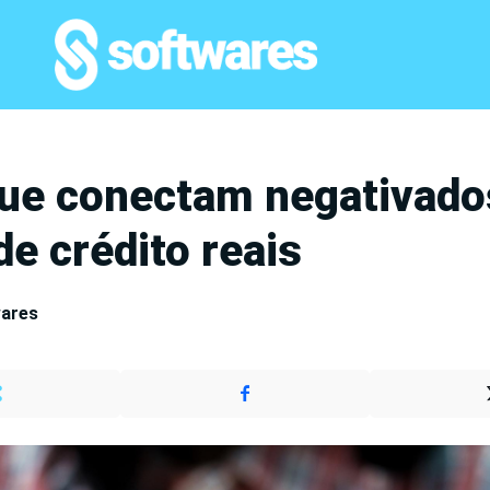
ue conectam negativado
de crédito reais
wares