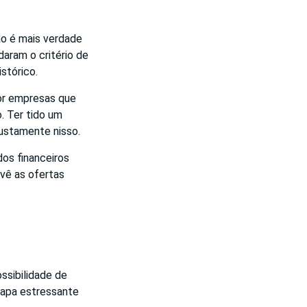
ão é mais verdade
aram o critério de
stórico.
por empresas que
. Ter tido um
justamente nisso.
os financeiros
vê as ofertas
ssibilidade de
etapa estressante