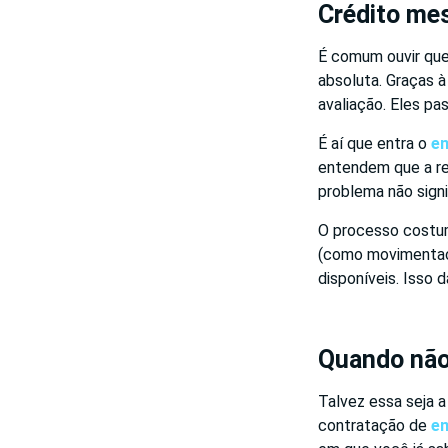
Crédito me
É comum ouvir que
absoluta. Graças à
avaliação. Eles pa
É aí que entra o
em
entendem que a re
problema não sign
O processo costum
(como movimentaçã
disponíveis. Isso 
Quando não
Talvez essa seja a
contratação de
em