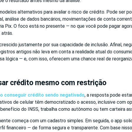
be o resultado antes mesmo da análise.
delos alternativos para avaliar o risco de crédito. Pode ser po
icial, análise de dados bancários, movimentações de conta corrent
ia Pix. O foco está no presente — no que você pode pagar agora
atrás.
rescido justamente por sua capacidade de inclusão. Afinal, neg
istros antigos não leva em conta a realidade atual do consumid
a lógica — e, com isso, oferecem uma chance real de reorganiza
ar crédito mesmo com restrição
 conseguir crédito sendo negativado
, a resposta pode esta
cativos de celular têm democratizado o acesso, inclusive com o
benefício do INSS, trabalha como autônomo ou tem carteira ass
ente começa com um cadastro simples. Em seguida, o app solic
erfil financeiro — de forma segura e transparente. Com base nisso