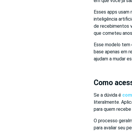
em que você já sa
Esses apps usam mo
inteligência artif
de recebimentos v
que cometeu anos 
Esse modelo tem c
base apenas em reg
ajudam a mudar ess
Como acess
Se a dúvida é
como
literalmente. Apli
para quem recebe 
O processo geralm
para avaliar seu p