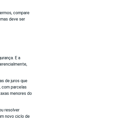
 termos, compare
 mas deve ser
rança. E a
ferencialmente,
as de juros que
, com parcelas
 taxas menores do
ou resolver
um novo ciclo de