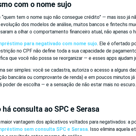
smo com o nome sujo
 “quem tem o nome sujo não consegue crédito” — mas isso já n
 evolução dos modelos de análise, muitos bancos e fintechs mud
ssaram a olhar o comportamento financeiro atual, não apenas o hi
préstimo para negativado com nome sujo
. Ele é ofertado 
strição no CPF não define toda a sua capacidade de pagamento
ifica que você não possa se reorganizar — e esses apps ajudam 
a ser simples: você se cadastra, autoriza o acesso a alguns dad
o bancária ou comprovante de renda) e em poucos minutos já 
dá poder de escolha — e a sensação de não estar mais no escuro.
 há consulta ao SPC e Serasa
 maior vantagem dos aplicativos voltados para negativados: a po
préstimo sem consulta SPC e Serasa
. Isso elimina aquela 