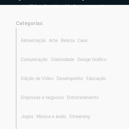
Política de Privacidade
Anuncie
Categorias
Alimentação
Arte
Beleza
Casa
Comunicação
Criatividade
Design Gráfico
Edição de Vídeo
Desempenho
Educação
Empresas e negócios
Entretenimento
Jogos
Música e áudio
Streaming