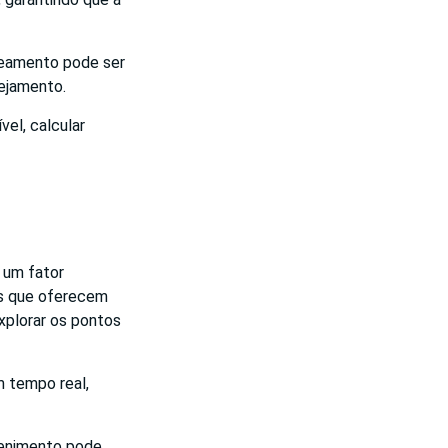
treamento pode ser
nejamento.
el, calcular
 um fator
vos que oferecem
xplorar os pontos
m tempo real,
tenimento pode