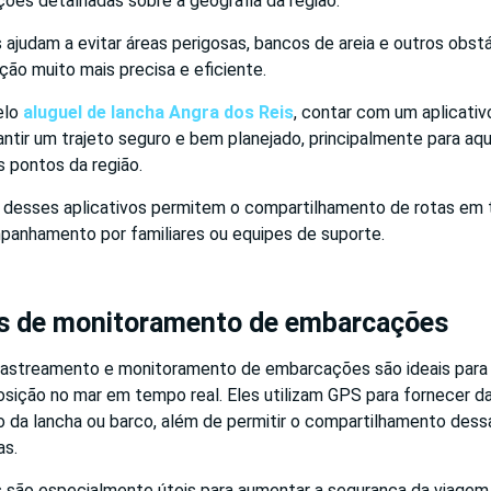
ões detalhadas sobre a geografia da região.
 ajudam a evitar áreas perigosas, bancos de areia e outros obs
ão muito mais precisa e eficiente.
elo
aluguel de lancha Angra dos Reis
, contar com um aplicati
antir um trajeto seguro e bem planejado, principalmente para a
s pontos da região.
s desses aplicativos permitem o compartilhamento de rotas em 
mpanhamento por familiares ou equipes de suporte.
s de monitoramento de embarcações
 rastreamento e monitoramento de embarcações são ideais para
sição no mar em tempo real. Eles utilizam GPS para fornecer d
ão da lancha ou barco, além de permitir o compartilhamento des
as.
 são especialmente úteis para aumentar a segurança da viagem,