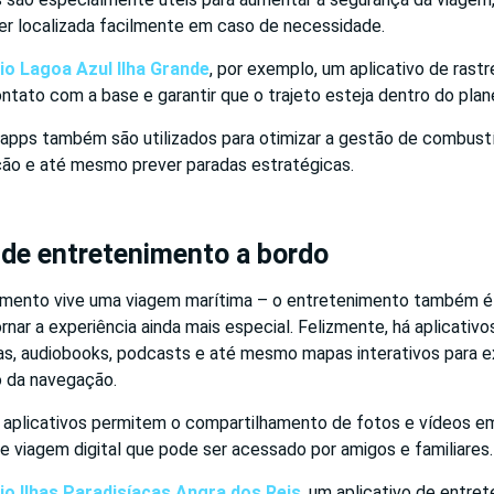
ser localizada facilmente em caso de necessidade.
io Lagoa Azul Ilha Grande
, por exemplo, um aplicativo de ras
ontato com a base e garantir que o trajeto esteja dentro do pla
apps também são utilizados para otimizar a gestão de combustív
o e até mesmo prever paradas estratégicas.
 de entretenimento a bordo
mento vive uma viagem marítima – o entretenimento também é
rnar a experiência ainda mais especial. Felizmente, há aplicati
cas, audiobooks, podcasts e até mesmo mapas interativos para e
o da navegação.
s aplicativos permitem o compartilhamento de fotos e vídeos e
de viagem digital que pode ser acessado por amigos e familiares.
io Ilhas Paradisíacas Angra dos Reis
, um aplicativo de entre