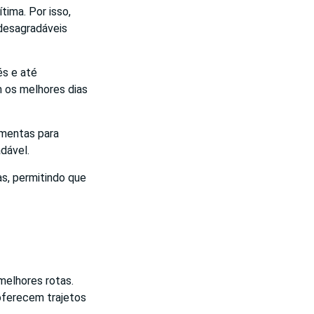
tima. Por isso,
 desagradáveis
és e até
 os melhores dias
amentas para
dável.
s, permitindo que
melhores rotas.
 oferecem trajetos