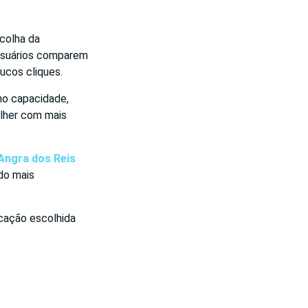
colha da
 usuários comparem
ucos cliques.
mo capacidade,
olher com mais
Angra dos Reis
do mais
rcação escolhida