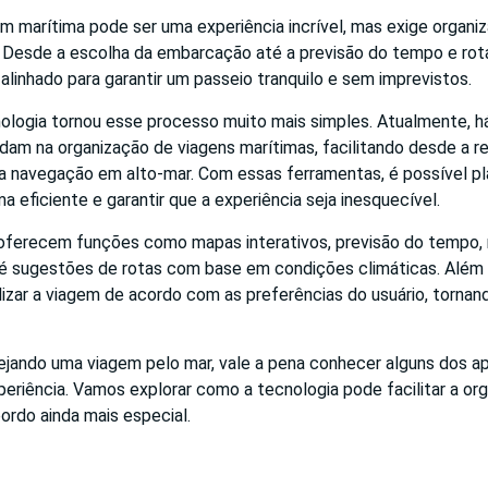
m marítima pode ser uma experiência incrível, mas exige organi
. Desde a escolha da embarcação até a previsão do tempo e rot
alinhado para garantir um passeio tranquilo e sem imprevistos.
nologia tornou esse processo muito mais simples. Atualmente, h
udam na organização de viagens marítimas, facilitando desde a r
 navegação em alto-mar. Com essas ferramentas, é possível pl
a eficiente e garantir que a experiência seja inesquecível.
 oferecem funções como mapas interativos, previsão do tempo,
 sugestões de rotas com base em condições climáticas. Além 
izar a viagem de acordo com as preferências do usuário, tornan
ejando uma viagem pelo mar, vale a pena conhecer alguns dos ap
periência. Vamos explorar como a tecnologia pode facilitar a or
rdo ainda mais especial.