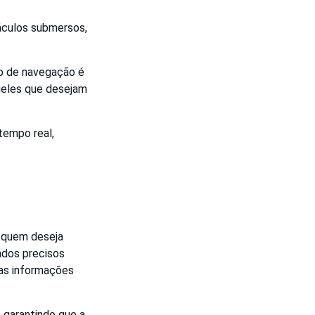
táculos submersos,
vo de navegação é
queles que desejam
tempo real,
 quem deseja
ados precisos
sas informações
 garantindo que a