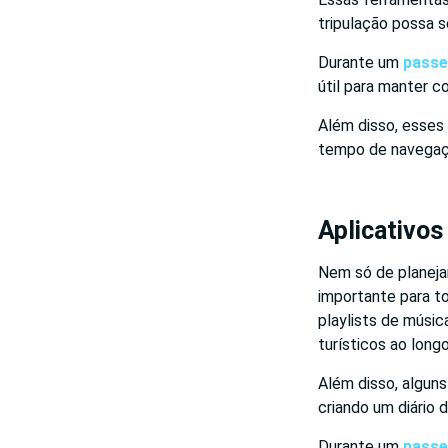
tripulação possa 
Durante um
passe
útil para manter c
Além disso, esses 
tempo de navegaçã
Aplicativos
Nem só de planeja
importante para to
playlists de músi
turísticos ao long
Além disso, algun
criando um diário 
Durante um
passe