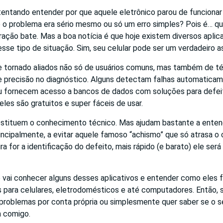
tentando entender por que aquele eletrônico parou de funcionar
 o problema era sério mesmo ou só um erro simples? Pois é… q
tração bate. Mas a boa notícia é que hoje existem diversos apli
nesse tipo de situação. Sim, seu celular pode ser um verdadeiro a
 tornado aliados não só de usuários comuns, mas também de t
e precisão no diagnóstico. Alguns detectam falhas automaticam
 fornecem acesso a bancos de dados com soluções para defeit
eles são gratuitos e super fáceis de usar.
ubstituem o conhecimento técnico. Mas ajudam bastante a enten
ncipalmente, a evitar aquele famoso “achismo” que só atrasa o c
a for a identificação do defeito, mais rápido (e barato) ele será
ê vai conhecer alguns desses aplicativos e entender como eles
 para celulares, eletrodomésticos e até computadores. Então, s
 problemas por conta própria ou simplesmente quer saber se o s
 comigo.