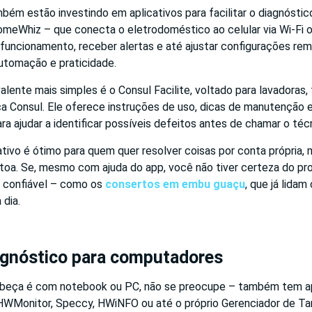
ém estão investindo em aplicativos para facilitar o diagnóstico
meWhiz – que conecta o eletrodoméstico ao celular via Wi-Fi 
 funcionamento, receber alertas e até ajustar configurações re
utomação e praticidade.
valente mais simples é o Consul Facilite, voltado para lavadoras,
ca Consul. Ele oferece instruções de uso, dicas de manutenção 
ara ajudar a identificar possíveis defeitos antes de chamar o téc
ativo é ótimo para quem quer resolver coisas por conta própria, 
toa. Se, mesmo com ajuda do app, você não tiver certeza do pro
a confiável – como os
consertos em embu guaçu
, que já lida
 dia.
agnóstico para computadores
abeça é com notebook ou PC, não se preocupe – também tem ap
WMonitor, Speccy, HWiNFO ou até o próprio Gerenciador de T