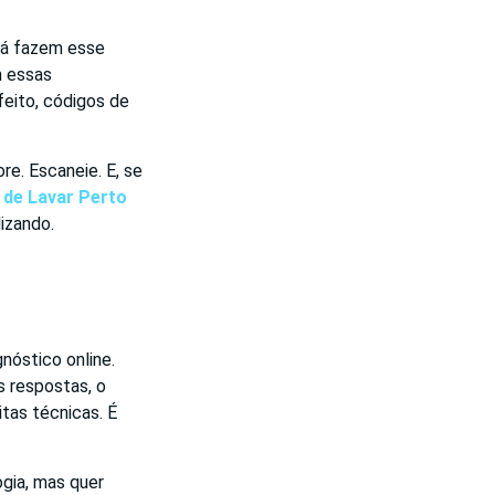
 já fazem esse
m essas
eito, códigos de
re. Escaneie. E, se
 de Lavar Perto
izando.
nóstico online.
s respostas, o
itas técnicas. É
gia, mas quer