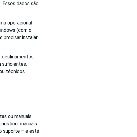
l. Esses dados são
ema operacional
Windows (com o
 precisar instalar
o desligamentos
 suficientes.
ou técnicos
as ou manuais.
gnóstico, manuais
 o suporte – e está