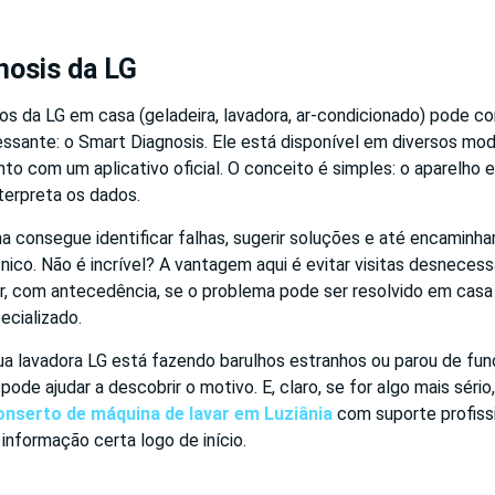
nosis da LG
s da LG em casa (geladeira, lavadora, ar-condicionado) pode c
essante: o Smart Diagnosis. Ele está disponível em diversos mo
to com um aplicativo oficial. O conceito é simples: o aparelho e
terpreta os dados.
a consegue identificar falhas, sugerir soluções e até encaminha
nico. Não é incrível? A vantagem aqui é evitar visitas desnecess
r, com antecedência, se o problema pode ser resolvido em casa 
ecializado.
ua lavadora LG está fazendo barulhos estranhos ou parou de fun
pode ajudar a descobrir o motivo. E, claro, se for algo mais séri
onserto de máquina de lavar em Luziânia
com suporte profissi
 informação certa logo de início.