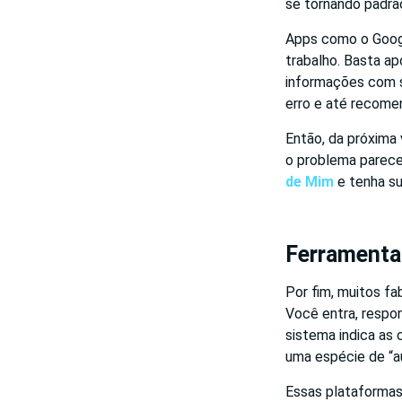
se tornando padrã
Apps como o Google
trabalho. Basta ap
informações com s
erro e até recome
Então, da próxima 
o problema parece
de Mim
e tenha su
Ferramentas
Por fim, muitos fa
Você entra, respo
sistema indica as 
uma espécie de “a
Essas plataformas