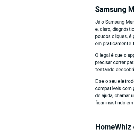
Samsung M
Já o Samsung Memb
e, claro, diagnóst
poucos cliques, é p
em praticamente 
O legal é que o a
precisar correr pa
tentando descobrir
E se o seu eletro
compatíveis com g
de ajuda, chamar 
ficar insistindo e
HomeWhiz d