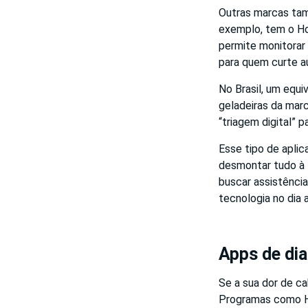
Outras marcas tamb
exemplo, tem o Ho
permite monitorar
para quem curte a
No Brasil, um equi
geladeiras da mar
“triagem digital” p
Esse tipo de aplic
desmontar tudo à 
buscar assistênci
tecnologia no dia a
Apps de di
Se a sua dor de c
Programas como H