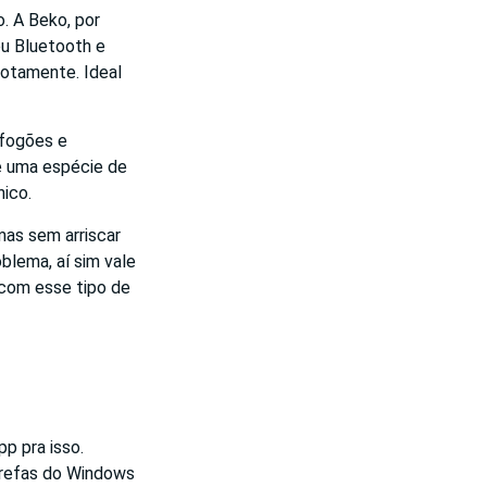
. A Beko, por
ou Bluetooth e
motamente. Ideal
 fogões e
e uma espécie de
nico.
mas sem arriscar
blema, aí sim vale
m com esse tipo de
p pra isso.
arefas do Windows