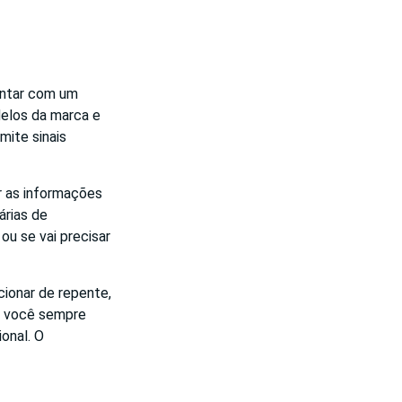
ontar com um
delos da marca e
mite sinais
r as informações
árias de
ou se vai precisar
cionar de repente,
o, você sempre
onal. O