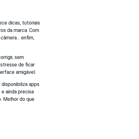
e dicas, tutoriais
ivos da marca. Com
na câmera… enfim,
rrigir, sem
stresse de ficar
terface amigável.
isponibiliza apps
e ainda precisa
. Melhor do que