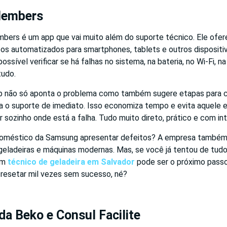
embers
ers é um app que vai muito além do suporte técnico. Ele oferec
icos automatizados para smartphones, tablets e outros disposit
ossível verificar se há falhas no sistema, na bateria, no Wi-Fi, 
tudo.
pp não só aponta o problema como também sugere etapas para co
ra o suporte de imediato. Isso economiza tempo e evita aquele e
 sozinho onde está a falha. Tudo muito direto, prático e com in
doméstico da Samsung apresentar defeitos? A empresa também d
eladeiras e máquinas modernas. Mas, se você já tentou de tudo 
um
técnico de geladeira em Salvador
pode ser o próximo passo
m resetar mil vezes sem sucesso, né?
a Beko e Consul Facilite