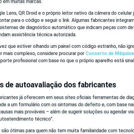
o em muitas marcas.
 Lens, QR Droid e o próprio leitor nativo da câmera do celular
ontar para o código e seguir o link. Algumas fabricantes integra
istemas de diagnóstico automático que indicam peças com def
ndam assistência técnica autorizada.
vez que estiver olhando um painel com código estranho, não igno
r mais complexo, considere procurar por
Conserto de Máquina
porte profissional com base no que o próprio aparelho está sinal
 de autoavaliação dos fabricantes
bricantes já oferecem em seus sites oficiais ferramentas de diag
nde a um formulário com os sintomas do defeito e, com base na
causas mais prováveis – além de sugerir soluções ou agendar vis
utoatendimento técnico”.
 são ótimas para quem não tem muita familiaridade com tecnolo