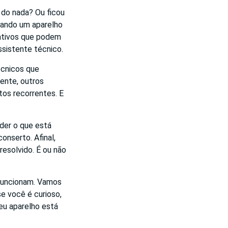
 do nada? Ou ficou
uando um aparelho
cativos que podem
ssistente técnico.
écnicos que
ente, outros
os recorrentes. E
der o que está
onserto. Afinal,
 resolvido. É ou não
 funcionam. Vamos
e você é curioso,
eu aparelho está