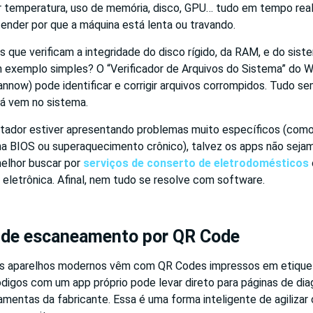
r temperatura, uso de memória, disco, GPU… tudo em tempo rea
ender por que a máquina está lenta ou travando.
s que verificam a integridade do disco rígido, da RAM, e do sist
exemplo simples? O “Verificador de Arquivos do Sistema” do 
ow) pode identificar e corrigir arquivos corrompidos. Tudo sem
já vem no sistema.
tador estiver apresentando problemas muito específicos (com
 na BIOS ou superaquecimento crônico), talvez os apps não sejam
elhor buscar por
serviços de conserto de eletrodomésticos
eletrônica. Afinal, nem tudo se resolve com software.
s de escaneamento por QR Code
os aparelhos modernos vêm com QR Codes impressos em etiquet
digos com um app próprio pode levar direto para páginas de dia
ramentas da fabricante. Essa é uma forma inteligente de agilizar