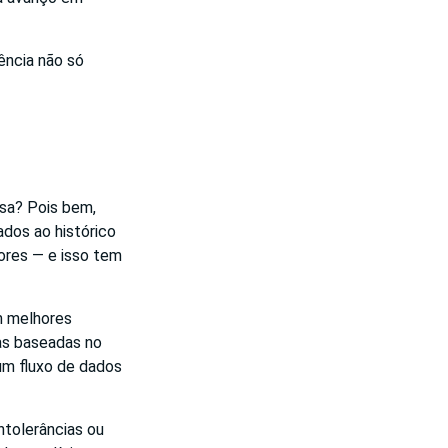
ência não só
sa? Pois bem,
dos ao histórico
ores — e isso tem
m melhores
as baseadas no
um fluxo de dados
ntolerâncias ou