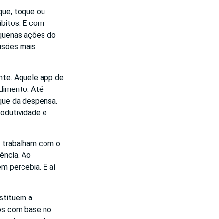
ique, toque ou
ábitos. E com
equenas ações do
isões mais
ente. Aquele app de
ndimento. Até
que da despensa.
rodutividade e
s trabalham com o
ência. Ao
m percebia. E aí
bstituem a
os com base no