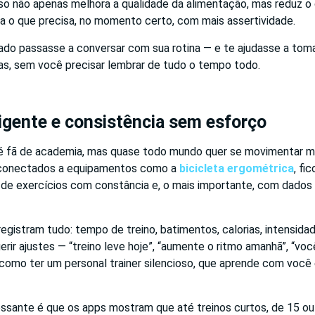
so não apenas melhora a qualidade da alimentação, mas reduz o 
ra o que precisa, no momento certo, com mais assertividade.
do passasse a conversar com sua rotina — e te ajudasse a tom
cas, sem você precisar lembrar de tudo o tempo todo.
ligente e consistência sem esforço
 fã de academia, mas quase todo mundo quer se movimentar ma
conectados a equipamentos como a
bicicleta ergométrica
, fi
 de exercícios com constância e, o mais importante, com dados 
registram tudo: tempo de treino, batimentos, calorias, intensid
ir ajustes — “treino leve hoje”, “aumente o ritmo amanhã”, “vo
 como ter um personal trainer silencioso, que aprende com você
essante é que os apps mostram que até treinos curtos, de 15 ou