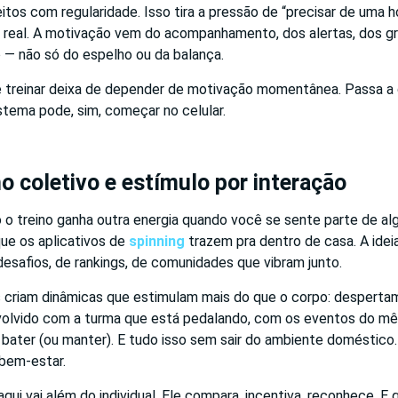
tos com regularidade. Isso tira a pressão de “precisar de uma ho
da real. A motivação vem do acompanhamento, dos alertas, dos g
— não só do espelho ou da balança.
de treinar deixa de depender de motivação momentânea. Passa a
stema pode, sim, começar no celular.
coletivo e estímulo por interação
o treino ganha outra energia quando você se sente parte de al
ue os aplicativos de
spinning
trazem pra dentro de casa. A idei
 desafios, de rankings, de comunidades que vibram junto.
 criam dinâmicas que estimulam mais do que o corpo: despert
olvido com a turma que está pedalando, com os eventos do mê
bater (ou manter). E tudo isso sem sair do ambiente doméstico.
 bem-estar.
ui vai além do individual. Ele compara, incentiva, reconhece. 