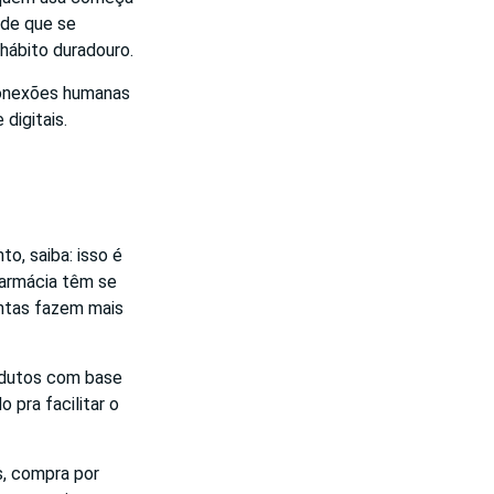
ede que se
hábito duradouro.
conexões humanas
digitais.
o, saiba: isso é
farmácia têm se
ntas fazem mais
rodutos com base
 pra facilitar o
s, compra por