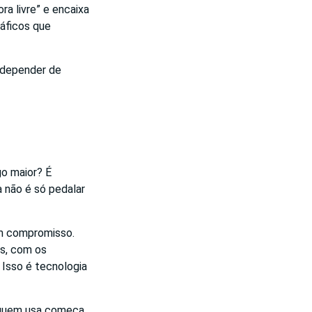
ra livre” e encaixa
ráficos que
 depender de
go maior? É
a não é só pedalar
am compromisso.
s, com os
 Isso é tecnologia
E quem usa começa