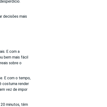
desperdício.
ar decisões mais
is. E com a
cou bem mais fácil
reais sobre o
ade. E com o tempo,
cê costuma render
 em vez de impor
 20 minutos, têm