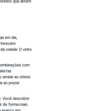
itorados que abrem
je em dia,
 oferecem
da cidade. O vinho
, combinações com
alertas
 similar ao último
a ao prazer
s. Você descobre
ir de forma mais
ta avanço em