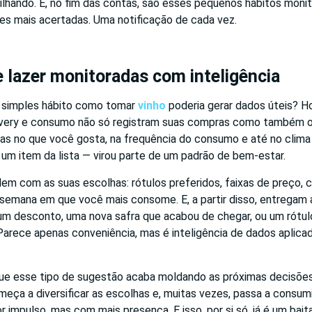
rilhando. E, no fim das contas, são esses pequenos hábitos mon
es mais acertadas. Uma notificação de cada vez.
 lazer monitoradas com inteligência
 simples hábito como tomar
vinho
poderia gerar dados úteis? Ho
livery e consumo não só registram suas compras como também
s no que você gosta, na frequência do consumo e até no clima 
um item da lista — virou parte de um padrão de bem-estar.
em com as suas escolhas: rótulos preferidos, faixas de preço
 semana em que você mais consome. E, a partir disso, entregam 
um desconto, uma nova safra que acabou de chegar, ou um rótulo
arece apenas conveniência, mas é inteligência de dados aplicad
que esse tipo de sugestão acaba moldando as próximas decisõe
eça a diversificar as escolhas e, muitas vezes, passa a consum
or impulso, mas com mais presença. E isso, por si só, já é um bai