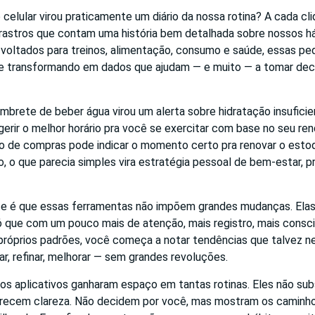
celular virou praticamente um diário da nossa rotina? A cada cl
 rastros que contam uma história bem detalhada sobre nossos h
s voltados para treinos, alimentação, consumo e saúde, essas p
se transformando em dados que ajudam — e muito — a tomar dec
mbrete de beber água virou um alerta sobre hidratação insufici
gerir o melhor horário pra você se exercitar com base no seu re
o de compras pode indicar o momento certo pra renovar o esto
, o que parecia simples vira estratégia pessoal de bem-estar, p
te é que essas ferramentas não impõem grandes mudanças. Ela
ó que com um pouco mais de atenção, mais registro, mais consci
róprios padrões, você começa a notar tendências que talvez ne
ar, refinar, melhorar — sem grandes revoluções.
 os aplicativos ganharam espaço em tantas rotinas. Eles não su
ferecem clareza. Não decidem por você, mas mostram os caminh