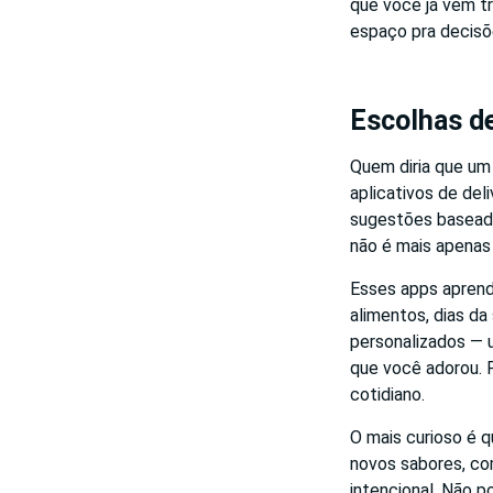
que você já vem t
espaço pra decisõ
Escolhas de
Quem diria que um
aplicativos de de
sugestões baseada
não é mais apenas 
Esses apps aprend
alimentos, dias da
personalizados — 
que você adorou. P
cotidiano.
O mais curioso é 
novos sabores, com
intencional. Não p