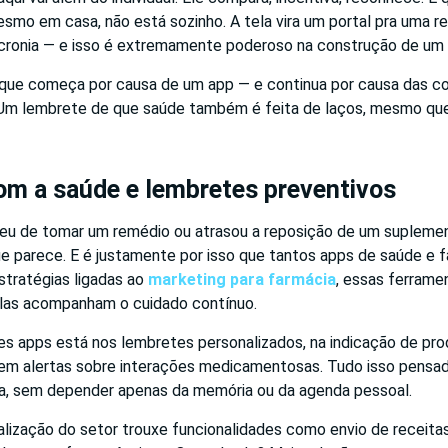
smo em casa, não está sozinho. A tela vira um portal pra uma r
ronia — e isso é extremamente poderoso na construção de um 
o que começa por causa de um app — e continua por causa das 
Um lembrete de que saúde também é feita de laços, mesmo que 
om a saúde e lembretes preventivos
eu de tomar um remédio ou atrasou a reposição de um suplement
 parece. E é justamente por isso que tantos apps de saúde e 
tratégias ligadas ao
marketing para farmácia
, essas ferrame
las acompanham o cuidado contínuo.
ses apps está nos lembretes personalizados, na indicação de p
 em alertas sobre interações medicamentosas. Tudo isso pensado
dia, sem depender apenas da memória ou da agenda pessoal.
talização do setor trouxe funcionalidades como envio de receita