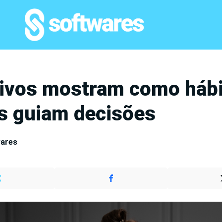
tivos mostram como háb
s guiam decisões
wares