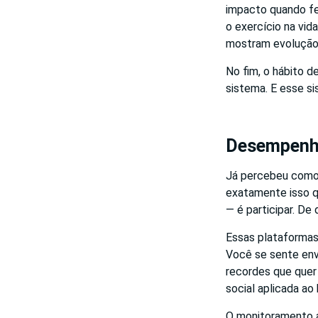
impacto quando fei
o exercício na vi
mostram evolução 
No fim, o hábito 
sistema. E esse si
Desempenho 
Já percebeu como 
exatamente isso q
— é participar. De
Essas plataformas
Você se sente env
recordes que quer 
social aplicada ao
O monitoramento aq