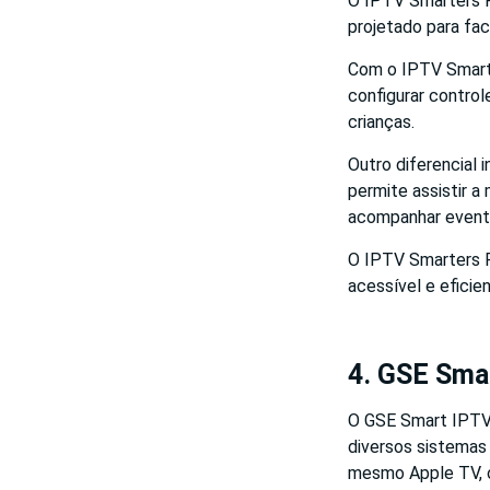
O IPTV Smarters Pr
projetado para fac
Com o IPTV Smarter
configurar contro
crianças.
Outro diferencial 
permite assistir 
acompanhar evento
O IPTV Smarters P
acessível e eficie
4. GSE Sma
O GSE Smart IPTV 
diversos sistemas
mesmo Apple TV, of