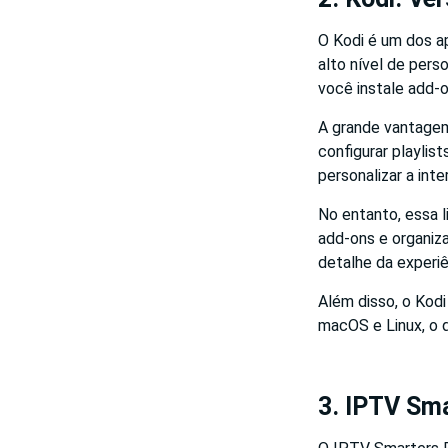
O Kodi é um dos a
alto nível de pers
você instale add-o
A grande vantagem
configurar playlist
personalizar a int
No entanto, essa 
add-ons e organiza
detalhe da experiê
Além disso, o Kodi
macOS e Linux, o q
3. IPTV Sma