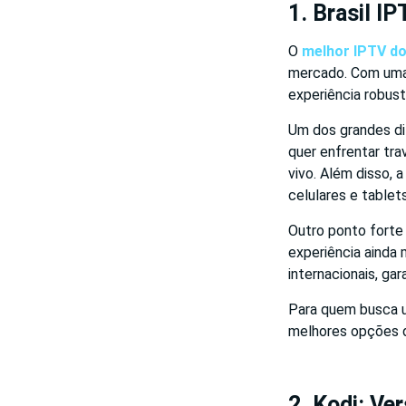
1. Brasil I
O
melhor IPTV do
mercado. Com uma 
experiência robust
Um dos grandes dif
quer enfrentar tr
vivo. Além disso,
celulares e tablet
Outro ponto forte d
experiência ainda 
internacionais, ga
Para quem busca u
melhores opções d
2. Kodi: Ve