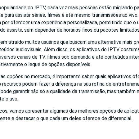
opularidade do IPTV, cada vez mais pessoas estão migrando par
e para assistir séries, filmes e até mesmo transmissões ao vivo.
por oferecer uma experiência personalizada, permitindo que o u
ndo assistir, sem depender de horários fixos ou pacotes limitados
 tem atraído muitos usuários que buscam uma alternativa mais p
teúdos audiovisuais. Além disso, os aplicativos de IPTV costum
iversos canais de TV, filmes sob demanda e até conteúdos inter
ativamente o leque de opções disponíveis.
as opções no mercado, é importante saber quais aplicativos o
s recursos podem fazer a diferença na sua rotina de entretenim
 pode garantir não só a qualidade da transmissão, mas também 
te o uso.
cos, vamos apresentar algumas das melhores opções de aplica
ente e destacar o que cada um deles oferece de diferencial.