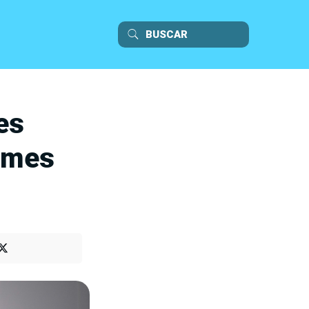
es
ilmes