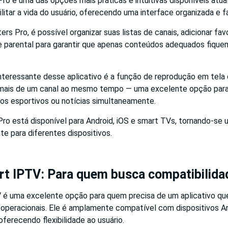
o é uma das opções mais práticas e intuitivas disponíveis atua
ilitar a vida do usuário, oferecendo uma interface organizada e fá
s Pro, é possível organizar suas listas de canais, adicionar fav
le parental para garantir que apenas conteúdos adequados fique
interessante desse aplicativo é a função de reprodução em tela d
a mais de um canal ao mesmo tempo — uma excelente opção par
s esportivos ou notícias simultaneamente.
ro está disponível para Android, iOS e smart TVs, tornando-se u
nte para diferentes dispositivos.
rt IPTV: Para quem busca compatibilida
é uma excelente opção para quem precisa de um aplicativo qu
 operacionais. Ele é amplamente compatível com dispositivos An
erecendo flexibilidade ao usuário.