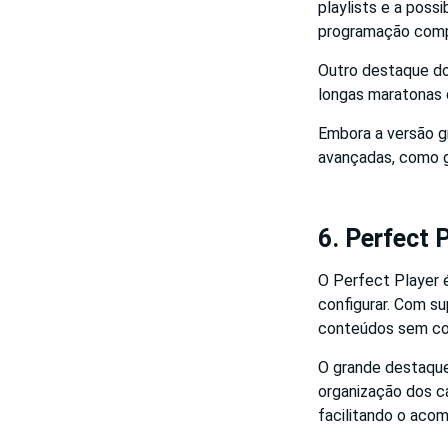
playlists e a poss
programação compl
Outro destaque do
longas maratonas d
Embora a versão g
avançadas, como g
6. Perfect P
O Perfect Player é
configurar. Com s
conteúdos sem co
O grande destaque 
organização dos c
facilitando o aco