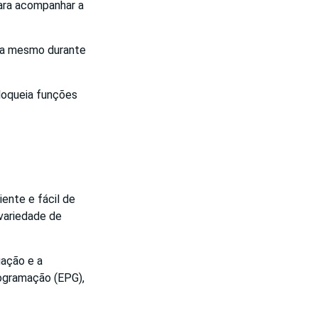
para acompanhar a
ida mesmo durante
bloqueia funções
iente e fácil de
variedade de
gação e a
rogramação (EPG),