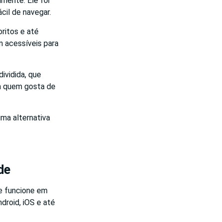
lmente. Ele foi
cil de navegar.
oritos e até
m acessíveis para
ividida, que
a quem gosta de
ma alternativa
de
e funcione em
droid, iOS e até