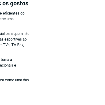
s os gostos
 eficientes do
erece uma
cial para quem não
as esportivas ao
rt TVs, TV Box,
 torna a
acionais e
taca como uma das