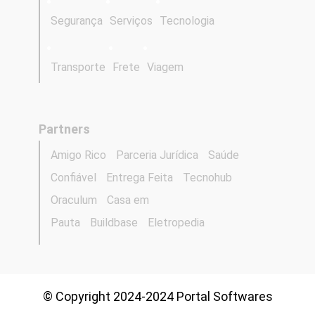
Segurança
Serviços
Tecnologia
Transporte
Frete
Viagem
Partners
Amigo Rico
Parceria Jurídica
Saúde
Confiável
Entrega Feita
Tecnohub
Oraculum
Casa em
Pauta
Buildbase
Eletropedia
© Copyright 2024-2024 Portal Softwares