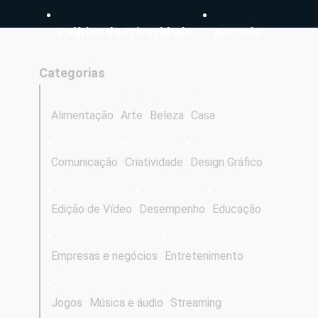
Política de Privacidade
Anuncie
Categorias
Alimentação
Arte
Beleza
Casa
Comunicação
Criatividade
Design Gráfico
Edição de Vídeo
Desempenho
Educação
Empresas e negócios
Entretenimento
Jogos
Música e áudio
Streaming