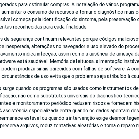
gerados para estimular compras. A instalação de vários progra
aumentar o consumo de recursos e tornar o diagnóstico mais 
ável começa pela identificação do sintoma, pela preservação 
entas reconhecidas para cada finalidade.
sos de segurança continuam relevantes porque códigos malicios
dade inesperada, alterações no navegador e uso elevado do proc
ravamento indica infecção, assim como a ausência de ameaça d
rdware está saudável. Memória defeituosa, alimentação instáve
podem produzir sinais parecidos com falhas de software. A co
e circunstâncias de uso evita que o problema seja atribuído à cau
o surge quando os programas são usados como instrumentos de
ficação, não como substitutos universais do diagnóstico técnic
entes e monitoramento periódico reduzem riscos e fornecem his
 A assistência especializada entra quando os dados apontam de
ermanece estável ou quando a intervenção exige desmontagem.
preserva arquivos, reduz tentativas aleatórias e torna o reparo m