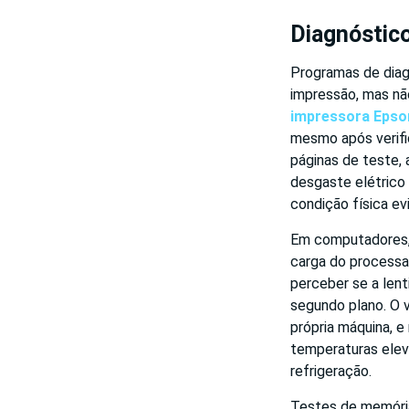
Diagnóstico
Programas de diag
impressão, mas nã
impressora Epso
mesmo após verifi
páginas de teste, 
desgaste elétrico 
condição física ev
Em computadores, 
carga do processad
perceber se a len
segundo plano. O 
própria máquina, e
temperaturas elev
refrigeração.
Testes de memóri