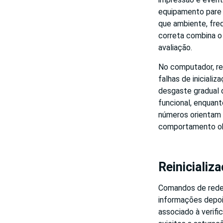
equipamento pare d
que ambiente, fre
correta combina o
avaliação.
No computador, re
falhas de inicializ
desgaste gradual 
funcional, enquan
números orientam 
comportamento o
Reinicializ
Comandos de redefi
informações depo
associado à verif