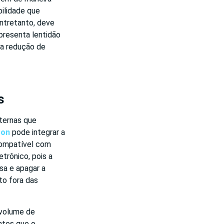
ilidade que
ntretanto, deve
presenta lentidão
 a redução de
s
ternas que
son
pode integrar a
compatível com
trônico, pois a
sa e apagar a
to fora das
 volume de
ntes que o