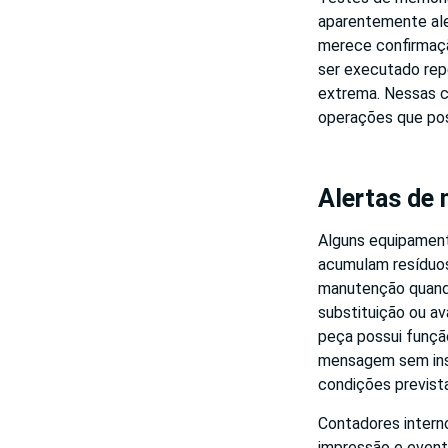
aparentemente ale
merece confirmaçã
ser executado rep
extrema. Nessas co
operações que po
Alertas de
Alguns equipament
acumulam resíduos
manutenção quando
substituição ou av
peça possui função
mensagem sem insp
condições previst
Contadores interno
impressão e event