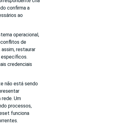
correspondente cria
do confirma a
ssários ao
tema operacional,
conflitos de
 assim, restaurar
 específicos.
ais credenciais
te não está sendo
presentar
a rede. Um
ndo processos,
eset funciona
orrentes.