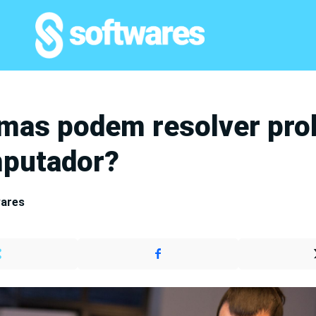
mas podem resolver pr
putador?
wares