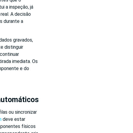
i a inspeção, já
real. A decisão
s durante a
 dados gravados,
e distinguir
continuar
irada imediata. Os
mponente e do
 automáticos
las ou sincronizar
n
deve estar
mponentes físicos