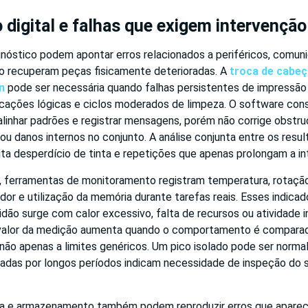
 digital e falhas que exigem intervenção 
nóstico podem apontar erros relacionados a periféricos, comun
o recuperam peças fisicamente deterioradas. A
troca de cabeç
n
pode ser necessária quando falhas persistentes de impress
cações lógicas e ciclos moderados de limpeza. O software con
alinhar padrões e registrar mensagens, porém não corrige obstr
ou danos internos no conjunto. A análise conjunta entre os result
ita desperdício de tinta e repetições que apenas prolongam a in
ferramentas de monitoramento registram temperatura, rotação
or e utilização da memória durante tarefas reais. Esses indica
tidão surge com calor excessivo, falta de recursos ou atividad
valor da medição aumenta quando o comportamento é comparado
 não apenas a limites genéricos. Um pico isolado pode ser norma
adas por longos períodos indicam necessidade de inspeção do 
a e armazenamento também podem reproduzir erros que apare