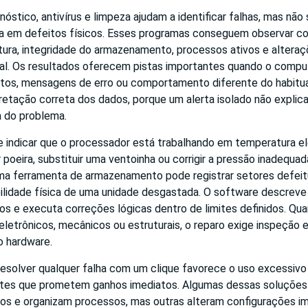
óstico, antivírus e limpeza ajudam a identificar falhas, mas não
ca em defeitos físicos. Esses programas conseguem observar 
ura, integridade do armazenamento, processos ativos e alteraç
al. Os resultados oferecem pistas importantes quando o compu
tos, mensagens de erro ou comportamento diferente do habitual.
retação correta dos dados, porque um alerta isolado não expli
 do problema.
e indicar que o processador está trabalhando em temperatura e
oeira, substituir uma ventoinha ou corrigir a pressão inadequad
ma ferramenta de armazenamento pode registrar setores defei
bilidade física de uma unidade desgastada. O software descreve
s e executa correções lógicas dentro de limites definidos. Qu
etrônicos, mecânicos ou estruturais, o reparo exige inspeção 
 hardware.
resolver qualquer falha com um clique favorece o uso excessivo
otes que prometem ganhos imediatos. Algumas dessas soluçõe
ios e organizam processos, mas outras alteram configurações i