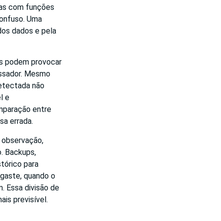
mas com funções
confuso. Uma
dos dados e pela
os podem provocar
essador. Mesmo
etectada não
l e
mparação entre
sa errada.
 observação,
o. Backups,
tórico para
sgaste, quando o
 Essa divisão de
ais previsível.