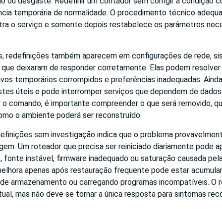
ão ou desgaste. Redefinir um contador sem corrigir a condição 
cia temporária de normalidade. O procedimento técnico adequa
tra o serviço e somente depois restabelece os parâmetros nece
 redefinições também aparecem em configurações de rede, sis
s que deixaram de responder corretamente. Elas podem resolver 
ivos temporários corrompidos e preferências inadequadas. Ainda
stes úteis e pode interromper serviços que dependem de dados
 o comando, é importante compreender o que será removido, qu
como o ambiente poderá ser reconstruído.
definições sem investigação indica que o problema provavelmen
gem. Um roteador que precisa ser reiniciado diariamente pode a
 fonte instável, firmware inadequado ou saturação causada pel
elhora apenas após restauração frequente pode estar acumula
 de armazenamento ou carregando programas incompatíveis. O r
ual, mas não deve se tornar a única resposta para sintomas rec