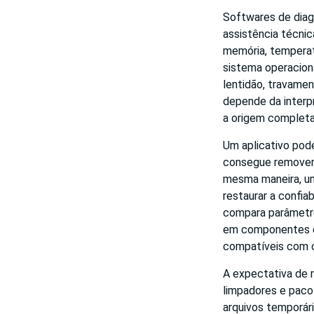
Softwares de diagn
assistência técni
memória, temperat
sistema operacion
lentidão, travamen
depende da interp
a origem completa
Um aplicativo pod
consegue remover p
mesma maneira, u
restaurar a confia
compara parâmetro
em componentes el
compatíveis com o
A expectativa de 
limpadores e pac
arquivos temporár