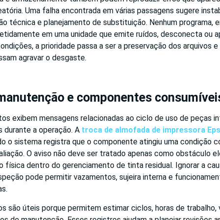
atória. Uma falha encontrada em várias passagens sugere instab
o técnica e planejamento de substituição. Nenhum programa, e
etidamente em uma unidade que emite ruídos, desconecta ou a
ndições, a prioridade passa a ser a preservação dos arquivos e
ssam agravar o desgaste.
 manutenção e componentes consumívei
os exibem mensagens relacionadas ao ciclo de uso de peças in
 durante a operação. A
troca de almofada de impressora Ep
 o sistema registra que o componente atingiu uma condição 
aliação. O aviso não deve ser tratado apenas como obstáculo ele
 física dentro do gerenciamento de tinta residual. Ignorar a cau
eção pode permitir vazamentos, sujeira interna e funcionamen
as.
s são úteis porque permitem estimar ciclos, horas de trabalho,
os de manutenção. Esses registros ajudam a planejar revisões a