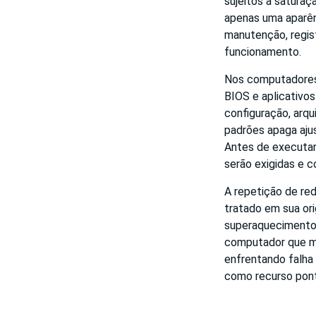
sujeitos a saturaç
apenas uma aparên
manutenção, regis
funcionamento.
Nos computadores,
BIOS e aplicativo
configuração, arqu
padrões apaga aju
Antes de executar
serão exigidas e 
A repetição de re
tratado em sua ori
superaquecimento,
computador que m
enfrentando falha
como recurso pont