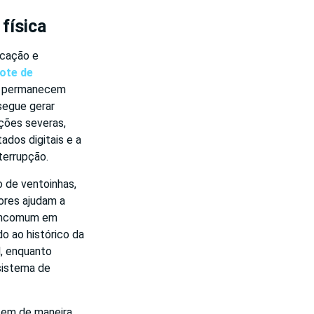
física
icação e
ote de
ão permanecem
segue gerar
uções severas,
ados digitais e a
terrupção.
 de ventoinhas,
dores ajudam a
e incomum em
 ao histórico da
l, enquanto
sistema de
cem de maneira