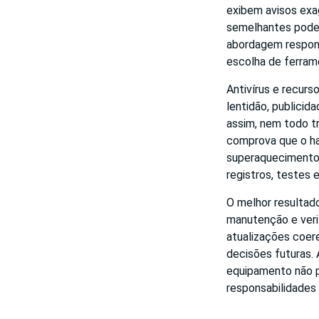
exibem avisos exa
semelhantes pode 
abordagem respons
escolha de ferram
Antivírus e recur
lentidão, publici
assim, nem todo t
comprova que o ha
superaquecimento 
registros, testes 
O melhor resultad
manutenção e veri
atualizações coer
decisões futuras.
equipamento não p
responsabilidades 