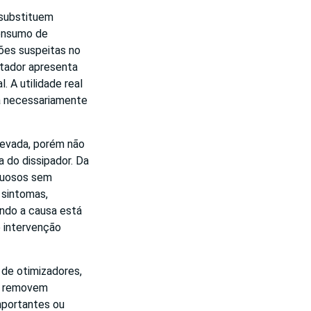
 substituem
consumo de
ões suspeitas no
tador apresenta
 A utilidade real
ca necessariamente
levada, porém não
a do dissipador. Da
tuosos sem
 sintomas,
ando a causa está
e intervenção
 de otimizadores,
s removem
mportantes ou