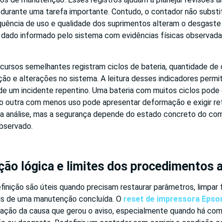
urante uma tarefa importante. Contudo, o contador não substitu
quência de uso e qualidade dos suprimentos alteram o desgaste 
 dado informado pelo sistema com evidências físicas observada
cursos semelhantes registram ciclos de bateria, quantidade de
ação e alterações no sistema. A leitura desses indicadores permit
de um incidente repentino. Uma bateria com muitos ciclos pode 
to outra com menos uso pode apresentar deformação e exigir ret
a análise, mas a segurança depende do estado concreto do co
bservado.
ação lógica e limites dos procedimentos
nição são úteis quando precisam restaurar parâmetros, limpar fi
is de uma manutenção concluída. O
reset de impressora Epso
icação da causa que gerou o aviso, especialmente quando há co