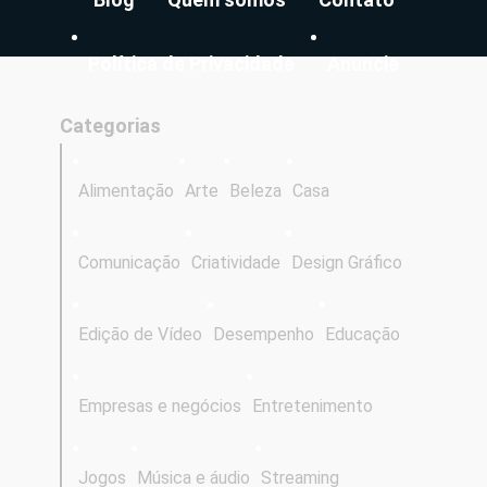
Política de Privacidade
Anuncie
Categorias
Alimentação
Arte
Beleza
Casa
Comunicação
Criatividade
Design Gráfico
Edição de Vídeo
Desempenho
Educação
Empresas e negócios
Entretenimento
Jogos
Música e áudio
Streaming