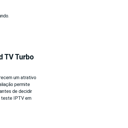
undo.
rd TV Turbo
erecem um atrativo
valiação permite
antes de decidir
se teste IPTV em