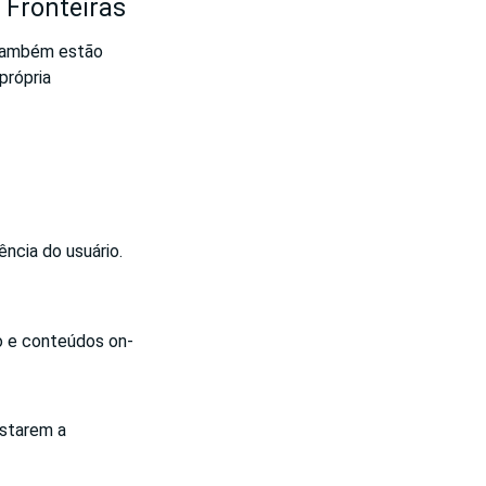
 Fronteiras
 também estão
própria
ncia do usuário.
o e conteúdos on-
estarem a