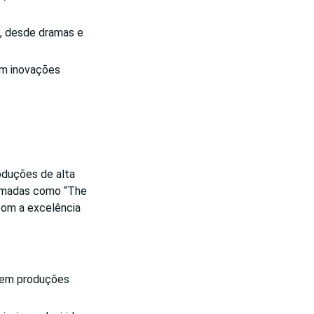
, desde dramas e
 em inovações
oduções de alta
lamadas como “The
com a excelência
e em produções