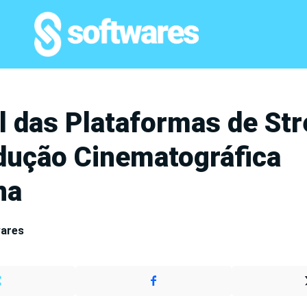
l das Plataformas de St
dução Cinematográfica
na
wares