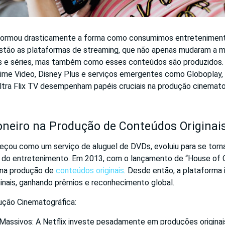
nsformou drasticamente a forma como consumimos entreteniment
stão as plataformas de streaming, que não apenas mudaram a 
es e séries, mas também como esses conteúdos são produzidos
ime Video, Disney Plus e serviços emergentes como Globoplay,
ltra Flix TV desempenham papéis cruciais na produção cinemato
ioneiro na Produção de Conteúdos Originai
meçou como um serviço de aluguel de DVDs, evoluiu para se torn
a do entretenimento. Em 2013, com o lançamento de “House of Ca
a na produção de
conteúdos originais
. Desde então, a plataforma 
inais, ganhando prêmios e reconhecimento global.
ção Cinematográfica:
Massivos: A Netflix investe pesadamente em produções originais