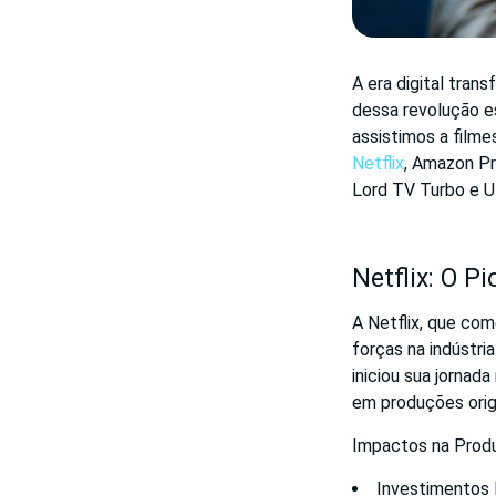
A era digital tra
dessa revolução e
assistimos a film
Netflix
, Amazon Pr
Lord TV Turbo e U
Netflix: O P
A Netflix, que co
forças na indústri
iniciou sua jornad
em produções orig
Impactos na Produ
Investimentos 