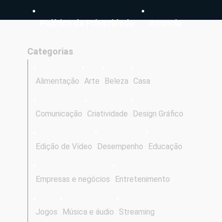
Política de Privacidade
Anuncie
Categorias
Alimentação
Arte
Beleza
Casa
Comunicação
Criatividade
Design Gráfico
Edição de Vídeo
Desempenho
Educação
Empresas e negócios
Entretenimento
Jogos
Música e áudio
Streaming