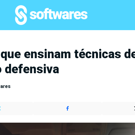
 que ensinam técnicas d
o defensiva
wares