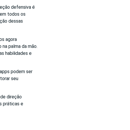
ireção defensiva é
 nem todos os
oção dessas
vos agora
o na palma da mão.
as habilidades e
s apps podem ser
torar seu
 de direção
s práticas e