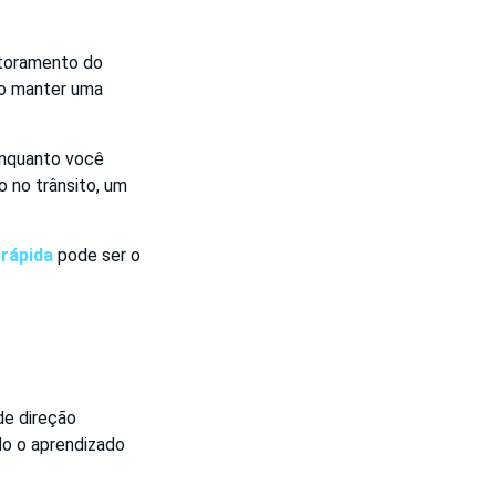
itoramento do
mo manter uma
enquanto você
o no trânsito, um
 rápida
pode ser o
de direção
do o aprendizado