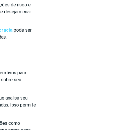
ções de risco e
ue desejam criar
racia
pode ser
das.
erativos para
s sobre seu
ue analisa seu
das. Isso permite
pções como