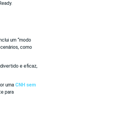
Ready.
inclui um “modo
 cenários, como
ivertido e eficaz,
 por uma
CNH sem
te para