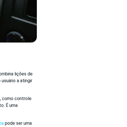
ombina lições de
suário a atingir
s, como controle
to. É uma
ta
pode ser uma