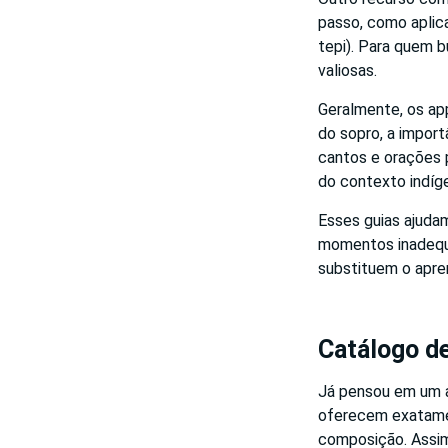
passo, como aplica
tepi). Para quem 
valiosas.
Geralmente, os ap
do sopro, a impor
cantos e orações 
do contexto indíg
Esses guias ajuda
momentos inadequa
substituem o apre
Catálogo d
Já pensou em um ap
oferecem exatamen
composição. Assim