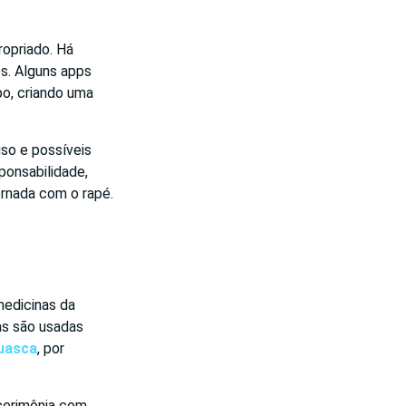
ropriado. Há
os. Alguns apps
po, criando uma
so e possíveis
ponsabilidade,
ornada com o rapé.
edicinas da
as são usadas
huasca
, por
cerimônia com