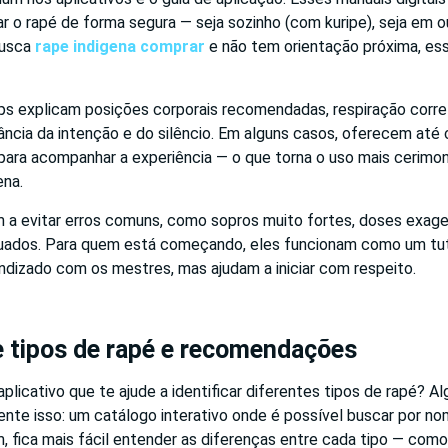
r o rapé de forma segura — seja sozinho (com kuripe), seja em 
busca
rape indigena comprar
e não tem orientação próxima, ess
ps explicam posições corporais recomendadas, respiração corre
tância da intenção e do silêncio. Em alguns casos, oferecem at
para acompanhar a experiência — o que torna o uso mais cerimon
ena.
m a evitar erros comuns, como sopros muito fortes, doses exag
dos. Para quem está começando, eles funcionam como um tuto
ndizado com os mestres, mas ajudam a iniciar com respeito.
e tipos de rapé e recomendações
licativo que te ajude a identificar diferentes tipos de rapé? A
te isso: um catálogo interativo onde é possível buscar por nome
, fica mais fácil entender as diferenças entre cada tipo — com