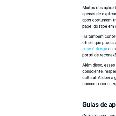
Muitos dos aplicat
apenas de explicar
apps costumam traz
papel do rapé em 
Há também conteúd
etnias que produze
rape é droga
ou a
portal de reconex
Além disso, esse
consciente, respei
cultural. A ideia 
consumo inconseq
Guias de ap
Outro recurso comu