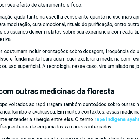
por seu efeito de aterramento e foco.
rmação ajuda tanto na escolha consciente quanto no uso mais ap
 meditação, cura emocional, rituais de purificação, entre outr
e os usuários deixem relatos sobre sua experiência com cada ti
etiva.
ps costumam incluir orientações sobre dosagem, frequência de u
 Isso é fundamental para quem quer explorar a medicina com res
ou uso superficial. A tecnologia, nesse caso, vira um aliado na j
com outras medicinas da floresta
pps voltados ao rapé tragam também conteúdos sobre outras m
nanga, kambô e ayahuasca. Em muitos contextos, essas medicin
ante entender a sinergia entre elas. O termo
rape indigena aya
frequentemente em jornadas xamânicas integradas.
 explicam em que momento o rapé pode ser usado durante uma 