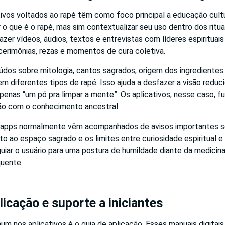
ivos voltados ao rapé têm como foco principal a educação cultu
 o que é o rapé, mas sim contextualizar seu uso dentro dos ritua
er vídeos, áudios, textos e entrevistas com líderes espirituai
cerimônias, rezas e momentos de cura coletiva.
os sobre mitologia, cantos sagrados, origem dos ingredientes
m diferentes tipos de rapé. Isso ajuda a desfazer a visão reduc
penas “um pó pra limpar a mente”. Os aplicativos, nesse caso,
ão com o conhecimento ancestral.
s apps normalmente vêm acompanhados de avisos importantes s
to ao espaço sagrado e os limites entre curiosidade espiritual e
é guiar o usuário para uma postura de humildade diante da medicina
uente.
licação e suporte a iniciantes
m nos aplicativos é o guia de aplicação. Esses manuais digitai