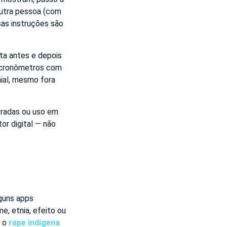
outra pessoa (com
as instruções são
ta antes e depois
é cronômetros com
ial, mesmo fora
eradas ou uso em
r digital — não
lguns apps
, etnia, efeito ou
o o
rape indigena