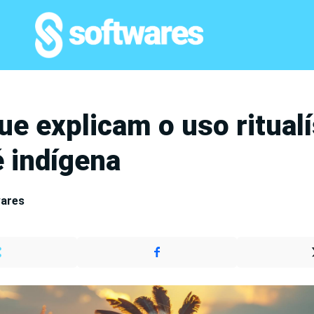
e explicam o uso ritualí
é indígena
wares