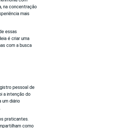
za, na concentração
xperiência mais
nde essas
ia é criar uma
enas com a busca
gistro pessoal de
oi a intenção do
 um diário
.
os praticantes.
ompartilham como