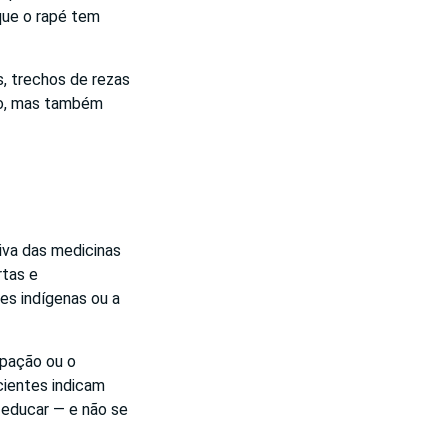
 que o rapé tem
s, trechos de rezas
ivo, mas também
iva das medicinas
rtas e
es indígenas ou a
ipação ou o
ientes indicam
é educar — e não se