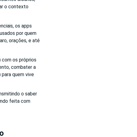
rar o contexto
enciais, os apps
o usados por quem
aro, orações, e até
u com os próprios
mento, combater a
 para quem vive
nsmitindo o saber
ando feita com
do