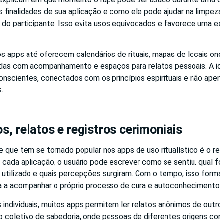
s finalidades de sua aplicação e como ele pode ajudar na limpe
 do participante. Isso evita usos equivocados e favorece uma e
os apps até oferecem calendários de rituais, mapas de locais o
das com acompanhamento e espaços para relatos pessoais. A ide
conscientes, conectados com os princípios espirituais e não ap
s.
, relatos e registros cerimoniais
 que tem se tornado popular nos apps de uso ritualístico é o re
 cada aplicação, o usuário pode escrever como se sentiu, qual f
é utilizado e quais percepções surgiram. Com o tempo, isso forma
uda a acompanhar o próprio processo de cura e autoconhecimento
 individuais, muitos apps permitem ler relatos anônimos de outr
o coletivo de sabedoria, onde pessoas de diferentes origens c