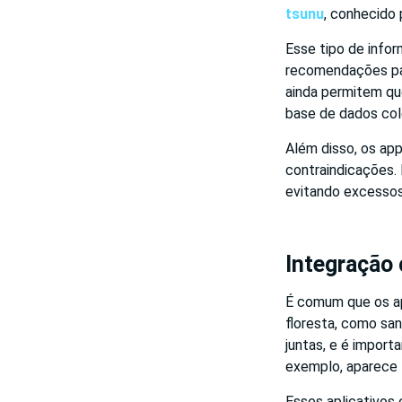
tsunu
, conhecido 
Esse tipo de info
recomendações para
ainda permitem qu
base de dados col
Além disso, os ap
contraindicações.
evitando excessos 
Integração 
É comum que os a
floresta, como sa
juntas, e é import
exemplo, aparece 
Esses aplicativos