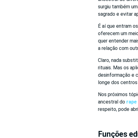
surgiu também uma 
sagrado e evitar a
É aí que entram os
oferecem um meio 
quer entender mais
a relação com outr
Claro, nada substi
rituais. Mas os a
desinformação e c
longe dos centros 
Nos próximos tópi
ancestral do
rape
respeito, pode abr
Funções edu