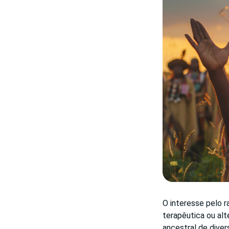
O interesse pelo 
terapêutica ou al
ancestral de diver