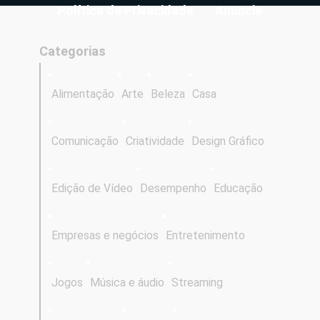
Política de Privacidade
Anuncie
Categorias
Alimentação
Arte
Beleza
Casa
Comunicação
Criatividade
Design Gráfico
Edição de Vídeo
Desempenho
Educação
Empresas e negócios
Entretenimento
Jogos
Música e áudio
Streaming