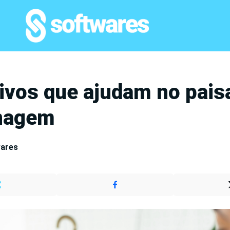
tivos que ajudam no pai
inagem
wares