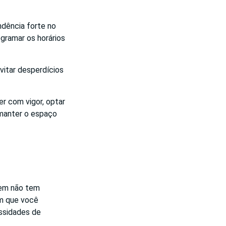
ndência forte no
gramar os horários
vitar desperdícios
r com vigor, optar
 manter o espaço
uem não tem
em que você
ssidades de