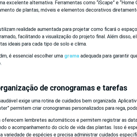
uma excelente alternativa. Ferramentas como “iScape” e “Home
namento de plantas, móveis e elementos decorativos diretamente
utilizam realidade aumentada para projetar como ficará o espaço
ramado, facilitando a visualização do projeto final. Além disso, 
as ideais para cada tipo de solo e clima.
rdim, é essencial escolher uma
grama
adequada para garantir que
.
organização de cronogramas e tarefas
saudável exige uma rotina de cuidados bem organizada. Aplicat
nter” permitem criar cronogramas personalizados para rega, pod
 oferecem lembretes automáticos e permitem registrar as data
tando o acompanhamento do ciclo de vida das plantas. Isso é esp
 variedade de espécies e precisa administrar cuidados específ