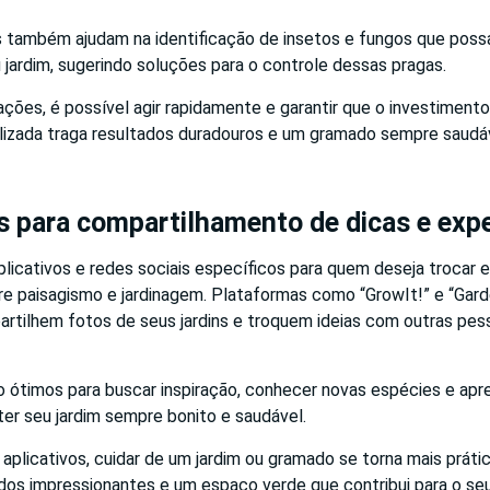
 também ajudam na identificação de insetos e fungos que poss
 jardim, sugerindo soluções para o controle dessas pragas.
ções, é possível agir rapidamente e garantir que o investimen
lizada traga resultados duradouros e um gramado sempre saudáv
 para compartilhamento de dicas e expe
plicativos e redes sociais específicos para quem deseja trocar 
re paisagismo e jardinagem. Plataformas como “GrowIt!” e “Ga
artilhem fotos de seus jardins e troquem ideias com outras pe
 ótimos para buscar inspiração, conhecer novas espécies e apr
er seu jardim sempre bonito e saudável.
plicativos, cuidar de um jardim ou gramado se torna mais prátic
ados impressionantes e um espaço verde que contribui para o se