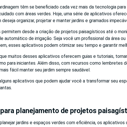
ardinagem têm se beneficiado cada vez mais da tecnologia para f
cuidado com áreas verdes. Hoje, uma série de aplicativos ofere
 deseja organizar, projetar e manter jardins e gramados impecáve
 permitem desde a criação de projetos paisagísticos até o mo
le automático de irrigação. Seja você um profissional da área o
gem, esses aplicativos podem otimizar seu tempo e garantir mel
que muitos desses aplicativos oferecem guias e tutoriais, torn
mo para iniciantes. Além disso, com recursos como lembretes de
 mais fácil manter seu jardim sempre saudável.
alguns aplicativos que podem ajudar você a transformar seu esp
antas.
 para planejamento de projetos paisagís
lanejar jardins e espaços verdes com eficiência, os aplicativos