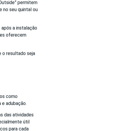
 Outside” permitem
 no seu quintal ou
 após a instalação
eles oferecem
 o resultado seja
ivos como
a e adubação.
s das atividades
ecialmente útil
icos para cada