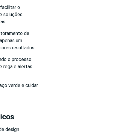
acilitar o
ce soluções
is.
nitoramento de
u apenas um
hores resultados.
ando o processo
 rega e alertas
aço verde e cuidar
ticos
 de design