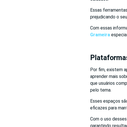
Essas ferramentas
prejudicando o seu
Com essas informa
Grameira
especia
Plataformas
Por fim, existem a
aprender mais sob
que usuários comp
pelo tema.
Esses espaços são
eficazes para mant
Com o uso desses a
garantindo result