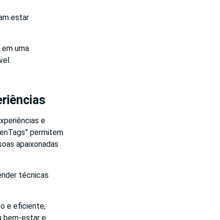
am estar
to em uma
el.
riências
experiências e
rdenTags” permitem
ssoas apaixonadas
ender técnicas
o e eficiente,
u bem-estar e