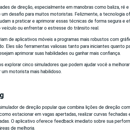
idades de direção, especialmente em manobras como baliza, ré e
 um desafio para muitos motoristas. Felizmente, a tecnologia o
udam a praticar e aprimorar essas técnicas de forma segura e e
o veículo ou enfrentar o estresse do trânsito real.
iam de aplicativos móveis a programas mais robustos com gráfic
. Eles são ferramentas valiosas tanto para iniciantes quanto p
sejam aprimorar suas habilidades ou ganhar mais confiança.
os explorar cinco simuladores que podem ajudar você a melhora
r um motorista mais habilidoso.
ng
 simulador de direção popular que combina lições de direção com
s como estacionar em vagas apertadas, realizar curvas fechadas e
das. O aplicativo oferece feedback imediato sobre sua perfor
áreas de melhoria.