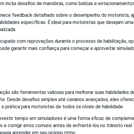
m inclui desafios de manobras, como balizas e estacionamento
ornece feedback detalhado sobre o desempenho do motorista, aju
abilidades específicas. É ideal para motoristas que desejam uma
alizada.
cupado com reprovações durante o processo de habilitação, o
pode garantir mais confiança para começar e aproveitar simula
eção são ferramentas valiosas para melhorar suas habilidades d
nte. Desde desafios simples até cenários avançados, eles ofer
 e prática para motoristas de todos os níveis de habilidade.
 investir tempo em simuladores é uma forma eficaz de compleme
o e corrigir erros comuns antes de enfrentá-los no trânsito real.
eseja aprender em seu próprio ritmo.