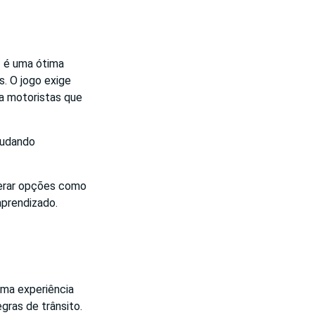
2 é uma ótima
. O jogo exige
a motoristas que
ajudando
derar opções como
aprendizado.
uma experiência
egras de trânsito.