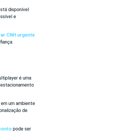
está disponível
ssível e
rar CNH urgente
fiança.
ltiplayer é uma
s, estacionamento
as em um ambiente
sonalização de
conto
pode ser