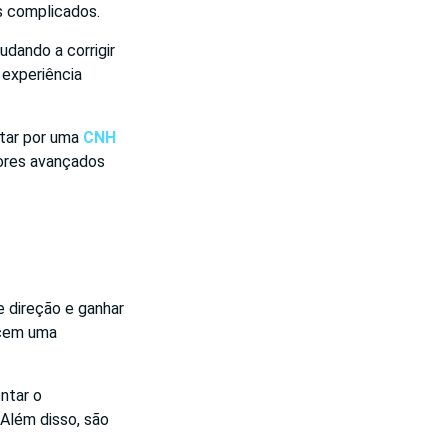
s complicados.
dando a corrigir
 experiência
ptar por uma
CNH
dores avançados
e direção e ganhar
ecem uma
ntar o
 Além disso, são