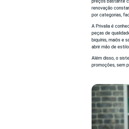
preços bastante c
renovação constant
por categorias, fa
A Privalia é conhe
peças de qualidade
biquínis, maiôs e 
abrir mão de estil
Além disso, o sist
promoções, sem pe