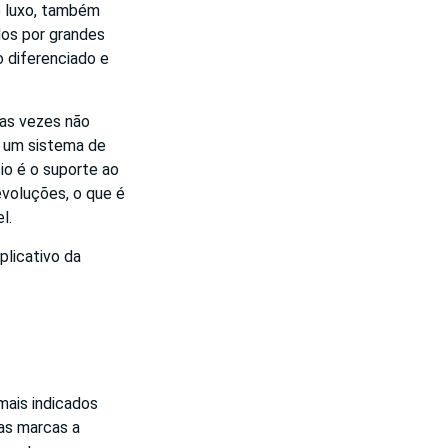
de luxo, também
dos por grandes
 diferenciado e
tas vezes não
e um sistema de
io é o suporte ao
evoluções, o que é
l.
plicativo da
mais indicados
as marcas a