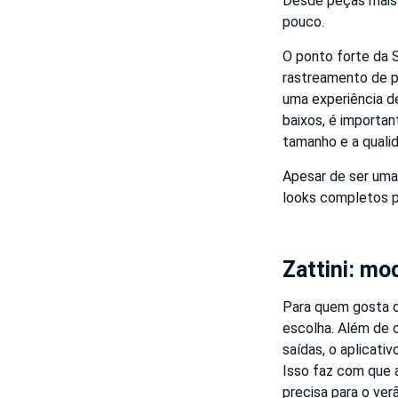
Desde peças mais t
pouco.
O ponto forte da S
rastreamento de p
uma experiência de
baixos, é importan
tamanho e a quali
Apesar de ser uma
looks completos p
Zattini: mo
Para quem gosta d
escolha. Além de 
saídas, o aplicat
Isso faz com que a
precisa para o ver