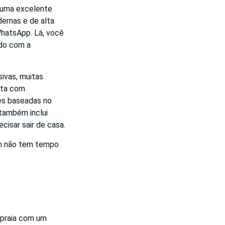
é uma excelente
dernas e de alta
WhatsApp. Lá, você
udo com a
sivas, muitas
nta com
es baseadas no
 também inclui
isar sair de casa.
em não tem tempo
 praia com um