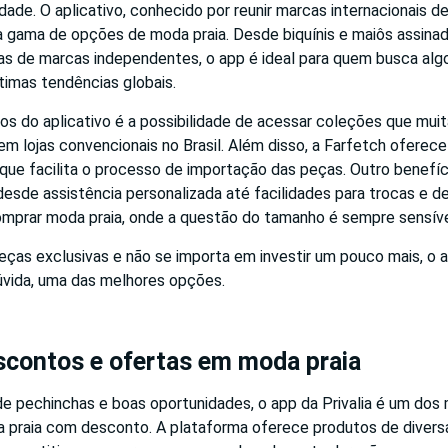
dade. O aplicativo, conhecido por reunir marcas internacionais 
 gama de opções de moda praia. Desde biquínis e maiôs assina
as de marcas independentes, o app é ideal para quem busca algo
timas tendências globais.
os do aplicativo é a possibilidade de acessar coleções que mui
em lojas convencionais no Brasil. Além disso, a Farfetch oferec
 que facilita o processo de importação das peças. Outro benefíc
i desde assistência personalizada até facilidades para trocas e d
mprar moda praia, onde a questão do tamanho é sempre sensíve
ças exclusivas e não se importa em investir um pouco mais, o a
úvida, uma das melhores opções.
escontos e ofertas em moda praia
e pechinchas e boas oportunidades, o app da Privalia é um dos 
 praia com desconto. A plataforma oferece produtos de divers