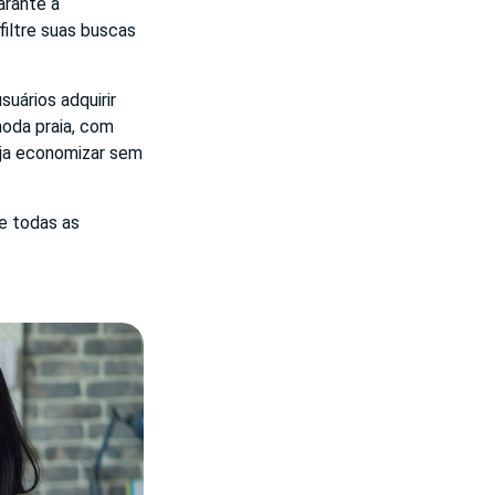
arante a
filtre suas buscas
uários adquirir
moda praia, com
seja economizar sem
e todas as