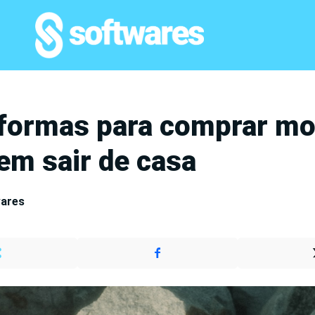
aformas para comprar m
sem sair de casa
wares