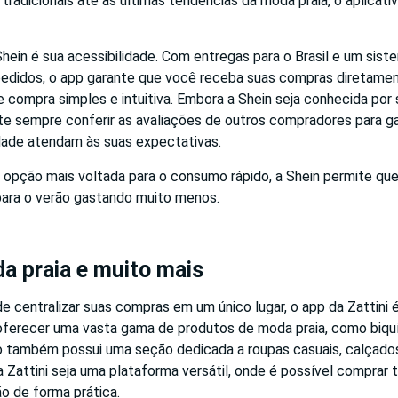
radicionais até as últimas tendências da moda praia, o aplicat
hein é sua acessibilidade. Com entregas para o Brasil e um sist
edidos, o app garante que você receba suas compras diretame
 compra simples e intuitiva. Embora a Shein seja conhecida por
te sempre conferir as avaliações de outros compradores para ga
dade atendam às suas expectativas.
 opção mais voltada para o consumo rápido, a Shein permite q
ara o verão gastando muito menos.
da praia e muito mais
e centralizar suas compras em um único lugar, o app da Zattini
oferecer uma vasta gama de produtos de moda praia, como biquí
ivo também possui uma seção dedicada a roupas casuais, calçados
 Zattini seja uma plataforma versátil, onde é possível comprar
ão de forma prática.