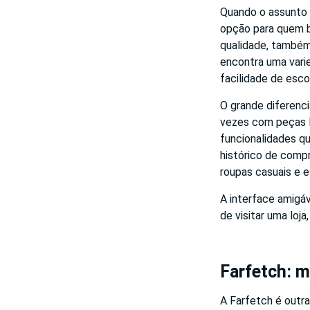
Quando o assunto 
opção para quem bu
qualidade, também
encontra uma varie
facilidade de esco
O grande diferenci
vezes com peças li
funcionalidades q
histórico de compr
roupas casuais e 
A interface amigá
de visitar uma loj
Farfetch: m
A Farfetch é outr