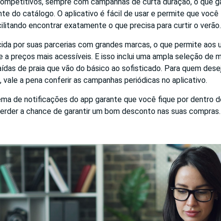
ompetitivos, sempre com campanhas de curta duração, o que g
e do catálogo. O aplicativo é fácil de usar e permite que você 
cilitando encontrar exatamente o que precisa para curtir o verão.
cida por suas parcerias com grandes marcas, o que permite aos us
 a preços mais acessíveis. E isso inclui uma ampla seleção de 
saídas de praia que vão do básico ao sofisticado. Para quem de
o, vale a pena conferir as campanhas periódicas no aplicativo.
ema de notificações do app garante que você fique por dentro d
rder a chance de garantir um bom desconto nas suas compras.