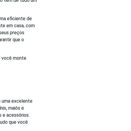
ivo tem de tudo um
ema eficiente de
nte em casa, com
 seus preços
rantir que o
ue você monte
 é uma excelente
nis, maiôs e
 e acessórios.
 tudo que você