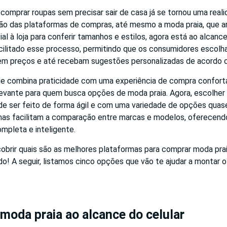
comprar roupas sem precisar sair de casa já se tornou uma reali
ão das plataformas de compras, até mesmo a moda praia, que an
ial à loja para conferir tamanhos e estilos, agora está ao alcanc
cilitado esse processo, permitindo que os consumidores escol
em preços e até recebam sugestões personalizadas de acordo c
ue combina praticidade com uma experiência de compra confortá
evante para quem busca opções de moda praia. Agora, escolher b
de ser feito de forma ágil e com uma variedade de opções quase 
rmas facilitam a comparação entre marcas e modelos, oferecend
mpleta e inteligente.
obrir quais são as melhores plataformas para comprar moda prai
do! A seguir, listamos cinco opções que vão te ajudar a montar o
moda praia ao alcance do celular