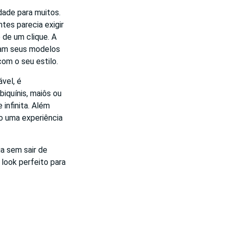
dade para muitos.
tes parecia exigir
e de um clique. A
ham seus modelos
om o seu estilo.
vel, é
iquínis, maiôs ou
infinita. Além
o uma experiência
a sem sair de
 look perfeito para