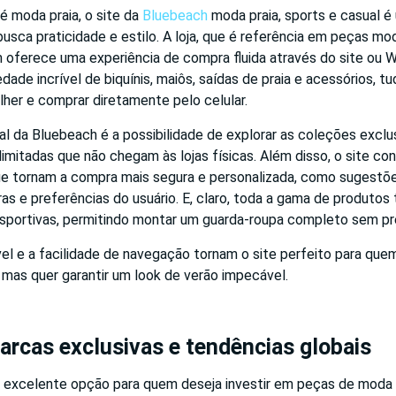
é moda praia, o site da
Bluebeach
moda praia, sports e casual 
sca praticidade e estilo. A loja, que é referência em peças mo
 oferece uma experiência de compra fluida através do site ou 
dade incrível de biquínis, maiôs, saídas de praia e acessórios, t
lher e comprar diretamente pelo celular.
al da Bluebeach é a possibilidade de explorar as coleções exclu
mitadas que não chegam às lojas físicas. Além disso, o site co
ue tornam a compra mais segura e personalizada, como sugestõ
as e preferências do usuário. E, claro, toda a gama de produtos
esportivas, permitindo montar um guarda-roupa completo sem prec
vel e a facilidade de navegação tornam o site perfeito para qu
a, mas quer garantir um look de verão impecável.
arcas exclusivas e tendências globais
a excelente opção para quem deseja investir em peças de moda