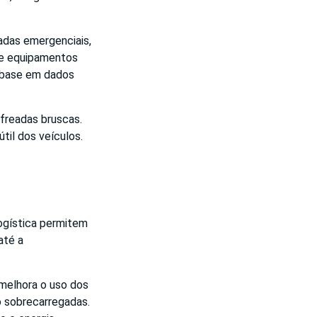
adas emergenciais,
de equipamentos
 base em dados
freadas bruscas.
til dos veículos.
ogística permitem
até a
 melhora o uso dos
o sobrecarregadas.