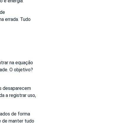
o e energia.
 de
ma errada. Tudo
trar na equação
ade. O objetivo?
os desaparecem
a a registrar uso,
sados de forma
e de manter tudo