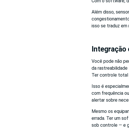
Com o software, dá
Além disso, senso
congestionamento 
isso se traduz em 
Integração
Você pode não pen
da rastreabilidade
Ter controle tota
Isso é especialme
com frequência ou 
alertar sobre nec
Mesmo os equipame
errada. Ter um so
sob controle — e ga