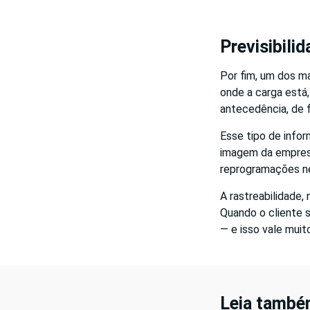
Previsibili
Por fim, um dos ma
onde a carga está,
antecedência, de 
Esse tipo de info
imagem da empresa.
reprogramações ne
A rastreabilidade,
Quando o cliente 
— e isso vale muit
Leia també