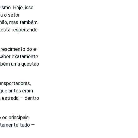
ismo. Hoje, isso
a o setor
inhão, mas também
a está respeitando
crescimento do e-
 saber exatamente
ambém uma questão
ansportadoras,
 que antes eram
a estrada — dentro
os principais
lutamente tudo —