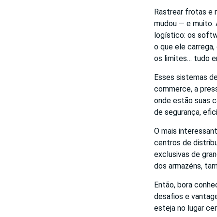
Rastrear frotas e 
mudou — e muito. A
logístico: os sof
o que ele carrega,
os limites… tudo 
Esses sistemas de
commerce, a press
onde estão suas c
de segurança, efici
O mais interessan
centros de distri
exclusivas de gra
dos armazéns, ta
Então, bora conhe
desafios e vantag
esteja no lugar cer