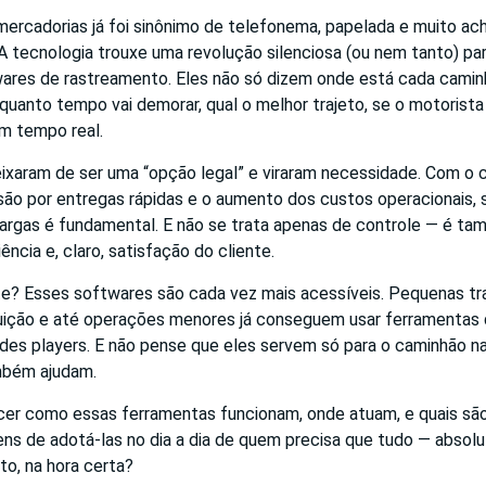
mercadorias já foi sinônimo de telefonema, papelada e muito ach
 tecnologia trouxe uma revolução silenciosa (ou nem tanto) par
twares de rastreamento. Eles não só dizem onde está cada cam
 quanto tempo vai demorar, qual o melhor trajeto, se o motorist
em tempo real.
ixaram de ser uma “opção legal” e viraram necessidade. Com o 
ão por entregas rápidas e o aumento dos custos operacionais,
argas é fundamental. E não se trata apenas de controle — é t
ência e, claro, satisfação do cliente.
te? Esses softwares são cada vez mais acessíveis. Pequenas tr
buição e até operações menores já conseguem usar ferramentas
ndes players. E não pense que eles servem só para o caminhão n
mbém ajudam.
cer como essas ferramentas funcionam, onde atuam, e quais são 
ens de adotá-las no dia a dia de quem precisa que tudo — abso
to, na hora certa?