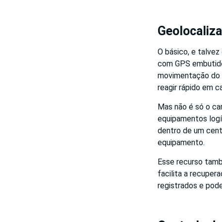
Geolocaliz
O básico, e talve
com GPS embutido
movimentação do v
reagir rápido em c
Mas não é só o ca
equipamentos log
dentro de um cent
equipamento.
Esse recurso tamb
facilita a recuper
registrados e pod