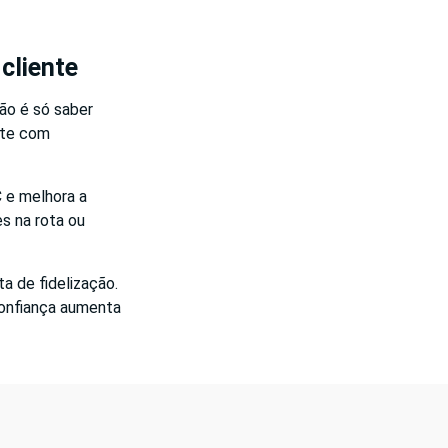
cliente
Não é só saber
ente com
C e melhora a
s na rota ou
ta de fidelização.
confiança aumenta