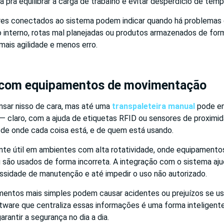
 pra equilibrar a carga de trabalho e evitar desperdício de temp
res conectados ao sistema podem indicar quando há problemas
interno, rotas mal planejadas ou produtos armazenados de for
mais agilidade e menos erro.
 com equipamentos de movimentação
sar nisso de cara, mas até uma
transpaleteira manual
pode en
 — claro, com a ajuda de etiquetas RFID ou sensores de proximid
l de onde cada coisa está, e de quem está usando.
nte útil em ambientes com alta rotatividade, onde equipament
são usados de forma incorreta. A integração com o sistema ajud
essidade de manutenção e até impedir o uso não autorizado.
ntos mais simples podem causar acidentes ou prejuízos se u
ftware que centraliza essas informações é uma forma inteligent
rantir a segurança no dia a dia.