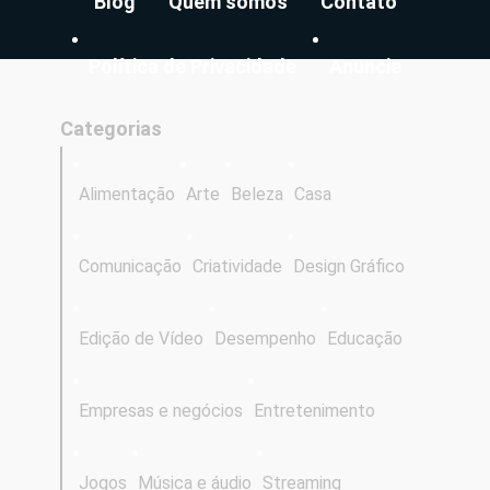
Blog
Quem somos
Contato
Política de Privacidade
Anuncie
Categorias
Alimentação
Arte
Beleza
Casa
Comunicação
Criatividade
Design Gráfico
Edição de Vídeo
Desempenho
Educação
Empresas e negócios
Entretenimento
Jogos
Música e áudio
Streaming