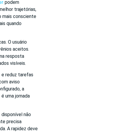
or
podem
elhor trajetórias,
ão mais consciente
ais quando
as. O usuário
vênios aceitos.
uma resposta
dos visíveis.
 e reduz tarefas
com aviso
nfigurado, a
 é uma jornada
 disponível não
nte precisa
da. A rapidez deve