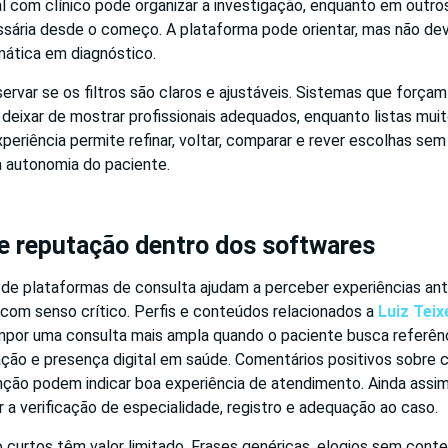
al com clínico pode organizar a investigação, enquanto em outro
ssária desde o começo. A plataforma pode orientar, mas não de
ática em diagnóstico.
ervar se os filtros são claros e ajustáveis. Sistemas que força
deixar de mostrar profissionais adequados, enquanto listas mu
xperiência permite refinar, voltar, comparar e rever escolhas se
 autonomia do paciente.
e reputação dentro dos softwares
 de plataformas de consulta ajudam a perceber experiências ant
 com senso crítico. Perfis e conteúdos relacionados a
Luiz Teix
or uma consulta mais ampla quando o paciente busca referênc
ção e presença digital em saúde. Comentários positivos sobre c
nção podem indicar boa experiência de atendimento. Ainda assi
r a verificação de especialidade, registro e adequação ao caso.
curtos têm valor limitado. Frases genéricas, elogios sem conte