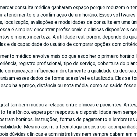
marcar consulta médica ganharam espaço porque reduzem o te
r atendimento e a confirmação de um horário. Esses softwares r
, localização, avaliações e modalidades de consulta em uma úni
essa é simples: encontrar profissionais e clínicas disponíveis c
os e menos incerteza. A utilidade real, porém, depende da qua
das e da capacidade do usuário de comparar opções com critério
mento médico envolve mais do que escolher o primeiro horário li
riência, registro profissional, tipo de serviço, cobertura do plano
 de comunicação influenciam diretamente a qualidade da decisão
anizam esses dados de forma acessível e atualizada. Elas se to
escolha a preço, distância ou nota média, como se saúde foss
ital também mudou a relação entre clínicas e pacientes. Antes,
o telefônico, espera por resposta e disponibilidade nem sempre
ostram horários, instruções, formas de pagamento e lembretes 
visibilidade. Mesmo assim, a tecnologia precisa ser acompanha
 pois dúvidas clínicas e administrativas nem sempre cabem em 