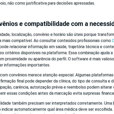
io, não como justificativa para decisões apressadas.
nvênios e compatibilidade com a necessi
lidade, localização, convênio e horário são úteis porque transf
a mais compatível. Ao consultar conteúdos profissionais como
D
o pode relacionar informação em saúde, trajetória técnica e cont
 critérios disponíveis na plataforma. Essa combinação ajuda a 
m proximidade ou aparência do perfil. O software é mais valios
der informações importantes.
 com convênios merece atenção especial. Algumas plataformas
firmação final pode depender da clínica, do tipo de consulta e d
ipação, carência, autorização prévia e reembolso podem alterar 
rir essas condições antes da marcação evita surpresas financei
ialidade também precisam ser interpretados corretamente. Uma 
 indicar automaticamente qual área médica deve ser escolhida.