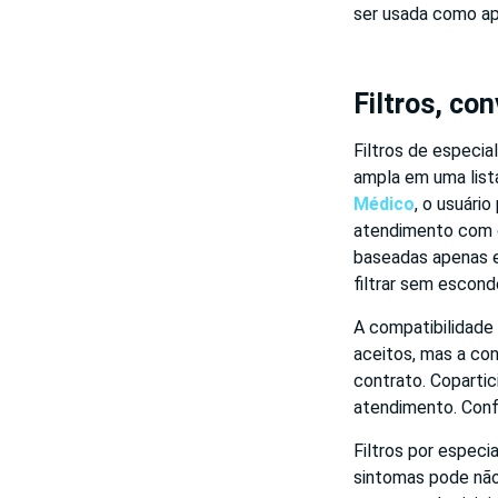
ser usada como apo
Filtros, co
Filtros de especia
ampla em uma list
Médico
, o usuári
atendimento com os
baseadas apenas e
filtrar sem escon
A compatibilidade
aceitos, mas a con
contrato. Copartic
atendimento. Confe
Filtros por espec
sintomas pode não