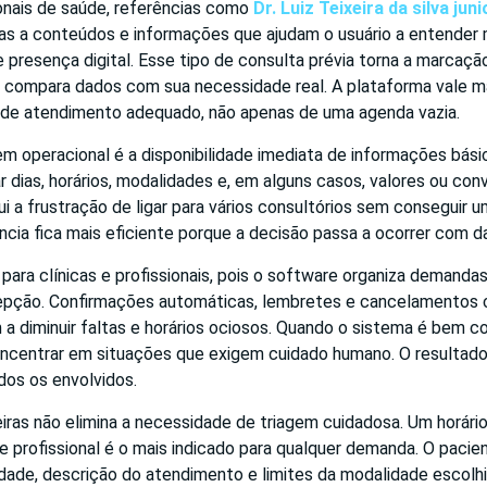
ionais de saúde, referências como
Dr. Luiz Teixeira da silva juni
as a conteúdos e informações que ajudam o usuário a entender m
 presença digital. Esse tipo de consulta prévia torna a marcaç
 compara dados com sua necessidade real. A plataforma vale m
de atendimento adequado, não apenas de uma agenda vazia.
em operacional é a disponibilidade imediata de informações básic
r dias, horários, modalidades e, em alguns casos, valores ou con
ui a frustração de ligar para vários consultórios sem conseguir 
ência fica mais eficiente porque a decisão passa a ocorrer com da
ra clínicas e profissionais, pois o software organiza demandas
cepção. Confirmações automáticas, lembretes e cancelamentos 
a diminuir faltas e horários ociosos. Quando o sistema é bem co
ncentrar em situações que exigem cuidado humano. O resultado
odos os envolvidos.
iras não elimina a necessidade de triagem cuidadosa. Um horário
le profissional é o mais indicado para qualquer demanda. O pacie
dade, descrição do atendimento e limites da modalidade escolhi