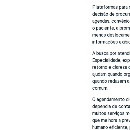
Plataformas para 
decisão de procura
agendas, convênios
o paciente, a prom
menos deslocament
informações exibi
A busca por atendi
Especialidade, expe
retorno e clareza
ajudam quando org
quando reduzem a 
comum.
O agendamento dig
dependia de contat
muitos serviços m
que melhora a pre
humano eficiente,