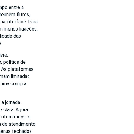
mpo entre a
eúnem filtros,
ca interface. Para
om menos ligações,
lidade das
.
vre.
, política de
. As plataformas
rnam limitadas
e uma compra
 a jornada
 clara. Agora,
automáticos, o
da de atendimento
menus fechados.