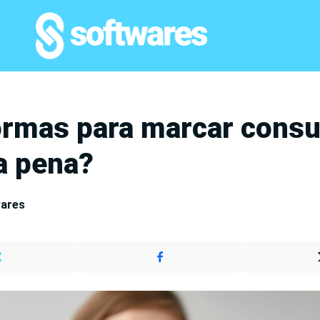
ormas para marcar consu
a pena?
wares