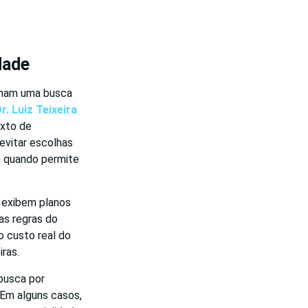
dade
ormam uma busca
r. Luiz Teixeira
exto de
evitar escolhas
o quando permite
 exibem planos
as regras do
o custo real do
ras.
busca por
 Em alguns casos,