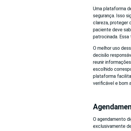
Uma plataforma d
segurança. Isso si
clareza, proteger 
paciente deve sa
patrocinada. Essa 
O melhor uso dess
decisão responsável
reunir informações
escolhido corresp
plataforma facili
verificável e bom
Agendamento
O agendamento dig
exclusivamente d