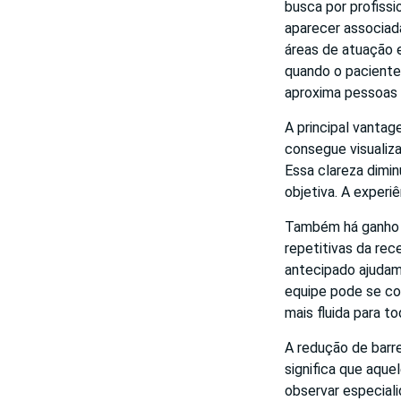
busca por profiss
aparecer associad
áreas de atuação e
quando o paciente
aproxima pessoas 
A principal vantag
consegue visualiza
Essa clareza dimin
objetiva. A experi
Também há ganho pa
repetitivas da re
antecipado ajudam 
equipe pode se co
mais fluida para t
A redução de barre
significa que aque
observar especiali