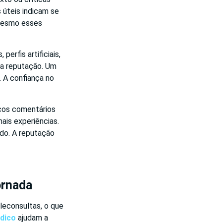
 úteis indicam se
 Mesmo esses
erfis artificiais,
 a reputação. Um
 A confiança no
cos comentários
is experiências.
ado. A reputação
ornada
leconsultas, o que
édico
ajudam a