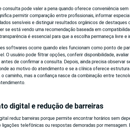
e consulta pode valer a pena quando oferece conveniência se
gnifica permitir comparação entre profissionais, informar especi
dados sensíveis e distinguir resultados orgânicos de destaques 
ber se está vendo uma recomendação baseada em compatibilida
transparência é essencial para que a escolha permaneça livre e 
es softwares ocorre quando eles funcionam como ponto de par
. O usuário pode filtrar opções, conferir disponibilidade, avaliar
 antes de confirmar a consulta. Depois, ainda precisa observar se
onde ao motivo do atendimento e se a clínica oferece estrutura
ta o caminho, mas a confiança nasce da combinação entre tecnol
 atendimento.
 digital e redução de barreiras
ital reduz barreiras porque permite encontrar horários sem dep
e ligações telefônicas ou respostas demoradas por mensagem.