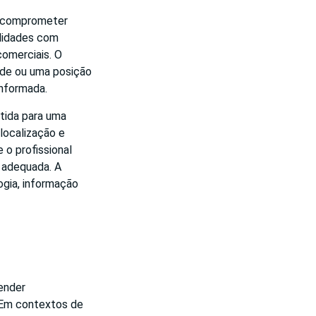
m comprometer
alidades com
comerciais. O
de ou uma posição
informada.
tida para uma
 localização e
 o profissional
 adequada. A
ogia, informação
ender
 Em contextos de