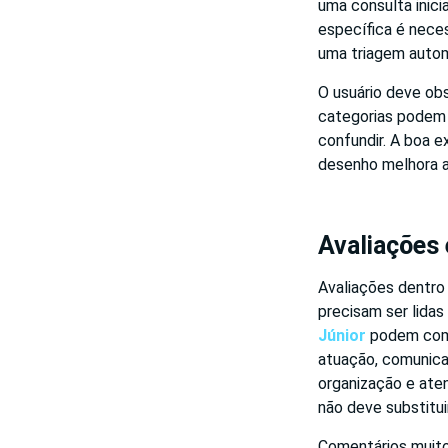
uma consulta inici
específica é nece
uma triagem autom
O usuário deve obs
categorias podem 
confundir. A boa e
desenho melhora a
Avaliações 
Avaliações dentro
precisam ser lidas
Júnior
podem comp
atuação, comunica
organização e ate
não deve substitui
Comentários muito 