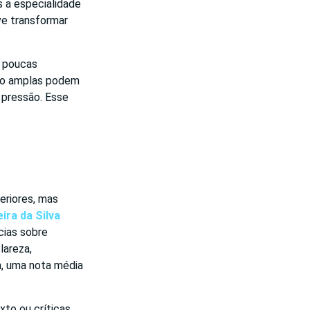
s a especialidade
ve transformar
m poucas
ito amplas podem
m pressão. Esse
eriores, mas
eira da Silva
ias sobre
lareza,
m, uma nota média
xto ou críticas