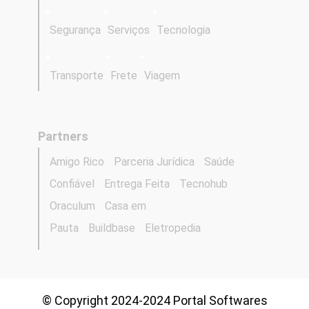
Segurança
Serviços
Tecnologia
Transporte
Frete
Viagem
Partners
Amigo Rico
Parceria Jurídica
Saúde
Confiável
Entrega Feita
Tecnohub
Oraculum
Casa em
Pauta
Buildbase
Eletropedia
© Copyright 2024-2024 Portal Softwares