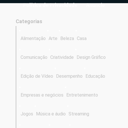
Política de Privacidade
Anuncie
Categorias
Alimentação
Arte
Beleza
Casa
Comunicação
Criatividade
Design Gráfico
Edição de Vídeo
Desempenho
Educação
Empresas e negócios
Entretenimento
Jogos
Música e áudio
Streaming