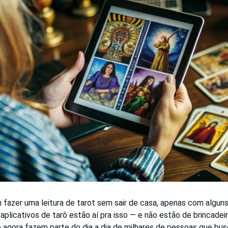
fazer uma leitura de tarot sem sair de casa, apenas com alguns
s aplicativos de tarô estão aí pra isso — e não estão de brincadei
 agora fazem parte do dia a dia de milhares de pessoas que bu