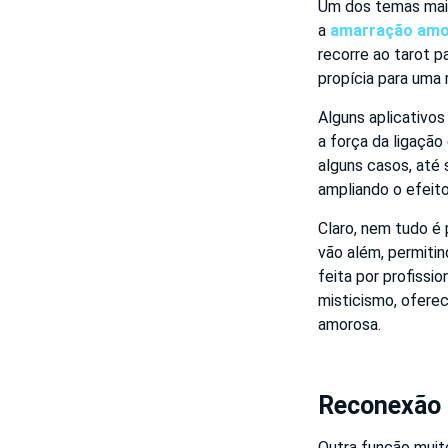
Um dos temas mais
a
amarração am
recorre ao tarot p
propícia para uma
Alguns aplicativo
a força da ligação
alguns casos, até
ampliando o efeito 
Claro, nem tudo é
vão além, permitin
feita por profissio
misticismo, ofere
amorosa.
Reconexão d
Outra função muito