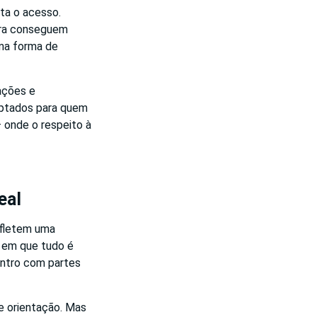
ita o acesso.
ora conseguem
uma forma de
ações e
aptados para quem
— onde o respeito à
eal
efletem uma
a em que tudo é
ontro com partes
e orientação. Mas