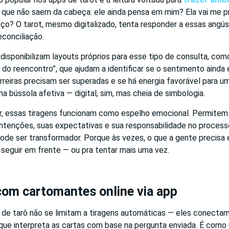
 que não saem da cabeça: ele ainda pensa em mim? Ela vai me p
o? O tarot, mesmo digitalizado, tenta responder a essas angús
econciliação.
 disponibilizam layouts próprios para esse tipo de consulta, com
o do reencontro”, que ajudam a identificar se o sentimento ainda
arreiras precisam ser superadas e se há energia favorável para 
 bússola afetiva — digital, sim, mas cheia de simbologia.
r, essas tiragens funcionam como espelho emocional. Permitem
 intenções, suas expectativas e sua responsabilidade no process
pode ser transformador. Porque às vezes, o que a gente precisa
seguir em frente — ou pra tentar mais uma vez.
com cartomantes online via app
 de tarô não se limitam a tiragens automáticas — eles conectam
 que interpreta as cartas com base na pergunta enviada. É como