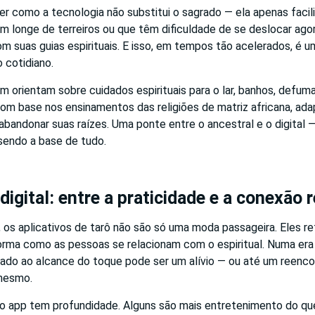
er como a tecnologia não substitui o sagrado — ela apenas facil
 longe de terreiros ou que têm dificuldade de se deslocar ag
m suas guias espirituais. E isso, em tempos tão acelerados, é 
o cotidiano.
 orientam sobre cuidados espirituais para o lar, banhos, defum
om base nos ensinamentos das religiões de matriz africana, ad
abandonar suas raízes. Uma ponte entre o ancestral e o digital 
sendo a base de tudo.
digital: entre a praticidade e a conexão r
 os aplicativos de tarô não são só uma moda passageira. Eles r
orma como as pessoas se relacionam com o espiritual. Numa er
grado ao alcance do toque pode ser um alívio — ou até um reenc
 mesmo.
o app tem profundidade. Alguns são mais entretenimento do qu