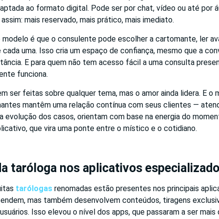
daptada ao formato digital. Pode ser por chat, vídeo ou até por á
assim: mais reservado, mais prático, mais imediato.
modelo é que o consulente pode escolher a cartomante, ler ava
 de cada uma. Isso cria um espaço de confiança, mesmo que a co
tância. E para quem não tem acesso fácil a uma consulta presen
ente funciona.
 ser feitas sobre qualquer tema, mas o amor ainda lidera. E o 
mantes mantêm uma relação contínua com seus clientes — ate
 evolução dos casos, orientam com base na energia do moment
licativo, que vira uma ponte entre o místico e o cotidiano.
a taróloga nos aplicativos especializad
uitas
tarólogas
renomadas estão presentes nos principais aplic
tendem, mas também desenvolvem conteúdos, tiragens exclusiv
s usuários. Isso elevou o nível dos apps, que passaram a ser mai