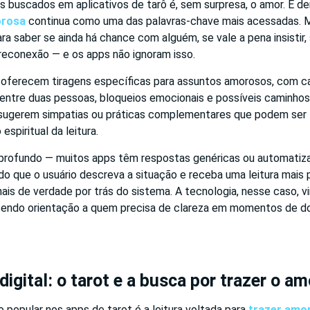
 buscados em aplicativos de tarô é, sem surpresa, o amor. E d
orosa
continua como uma das palavras-chave mais acessadas. 
ara saber se ainda há chance com alguém, se vale a pena insistir,
 reconexão — e os apps não ignoram isso.
s oferecem tiragens específicas para assuntos amorosos, com c
 entre duas pessoas, bloqueios emocionais e possíveis caminhos
 sugerem simpatias ou práticas complementares que podem ser 
espiritual da leitura.
 profundo — muitos apps têm respostas genéricas ou automatiz
do que o usuário descreva a situação e receba uma leitura mais 
nais de verdade por trás do sistema. A tecnologia, nesse caso, vi
cendo orientação a quem precisa de clareza em momentos de do
igital: o tarot e a busca por trazer o am
 popular nos apps de tarot é a leitura voltada para
trazer amor