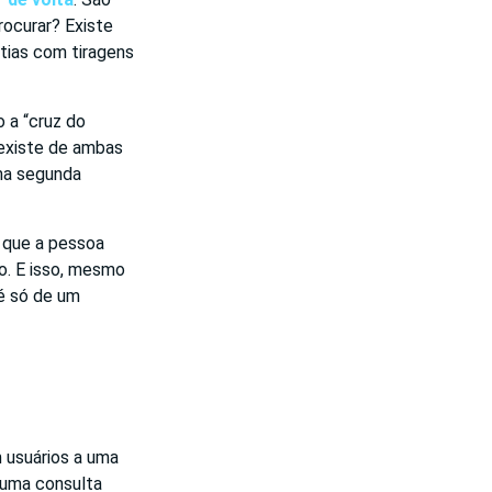
rocurar? Existe
tias com tiragens
o a “cruz do
 existe de ambas
uma segunda
 que a pessoa
o. E isso, mesmo
 é só de um
 usuários a uma
 uma consulta