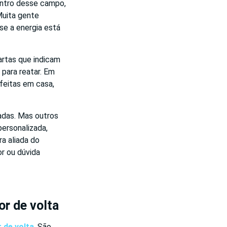
entro desse campo,
Muita gente
 se a energia está
artas que indicam
 para reatar. Em
feitas em casa,
adas. Mas outros
personalizada,
ra aliada do
r ou dúvida
or de volta
 de volta
. São