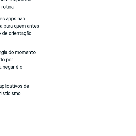
rotina.
ses apps não
ta para quem antes
o de orientação.
ergia do momento
do por
a negar é o
plicativos de
misticismo