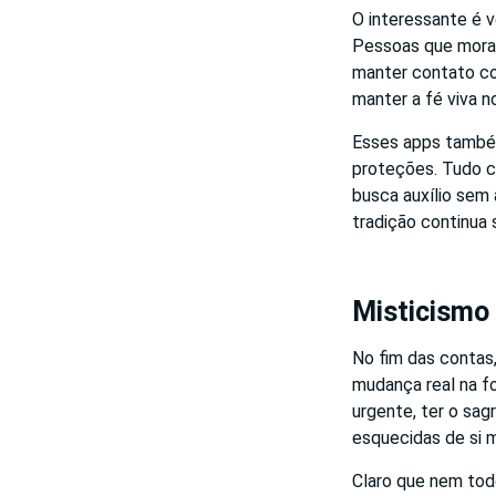
O interessante é v
Pessoas que moram
manter contato co
manter a fé viva n
Esses apps também
proteções. Tudo c
busca auxílio sem 
tradição continua 
Misticismo 
No fim das contas,
mudança real na f
urgente, ter o sa
esquecidas de si
Claro que nem tod