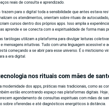
aços reais de consulta e aprendizado.
s trazem para o digital toda a sensibilidade que antes estava res
nalizam os atendimentos, orientam sobre rituais de autocuidado,
criam cursos dentro dos próprios apps. Isso amplia a experiência
mas aprende e se conecta com a espiritualidade de forma mais p
s tarólogas utilizam a plataforma para divulgar leituras coletiva
 e mensagens intuitivas. Tudo com uma linguagem acessível e 
está começando a se abrir para esse universo. É o misticismo v
ra a era digital.
tecnologia nos rituais com mães de sant
modernidade dos apps, práticas mais tradicionais, como as co
ambém estão encontrando espaço nas plataformas digitais. Hoje 
ferecem agendamento de consultas espirituais com mães de san
o sobre oferendas e até diagnósticos energéticos à distância.