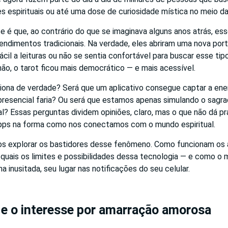
es espirituais ou até uma dose de curiosidade mística no meio da 
e é que, ao contrário do que se imaginava alguns anos atrás, es
endimentos tradicionais. Na verdade, eles abriram uma nova por
ácil a leituras ou não se sentia confortável para buscar esse tip
ão, o tarot ficou mais democrático — e mais acessível.
iona de verdade? Será que um aplicativo consegue captar a en
presencial faria? Ou será que estamos apenas simulando o sagra
al? Essas perguntas dividem opiniões, claro, mas o que não dá pr
pps na forma como nos conectamos com o mundo espiritual.
os explorar os bastidores desse fenômeno. Como funcionam os a
 quais os limites e possibilidades dessa tecnologia — e como o 
a inusitada, seu lugar nas notificações do seu celular.
l e o interesse por amarração amorosa