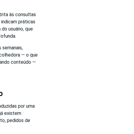
trita às consultas
 indicam práticas
 do usuário, que
rofunda.
s semanais,
acolhedora — o que
irando conteúdo —
o
nduzidas por uma
já existem
to, pedidos de