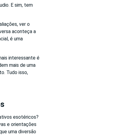
udio. E sim, tem
liações, ver o
nversa aconteça a
cial, é uma
mais interessante é
ndem mais de uma
o. Tudo isso,
os
ativos esotéricos?
as e orientações
s que uma diversão