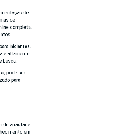
lementação de
rmas de
nline completa,
entos.
ra iniciantes,
a é altamente
e busca.
ss, pode ser
izado para
 de arrastar e
onhecimento em