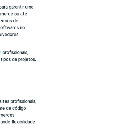
para garantir uma
ommerce ou até
termos de
 softwares no
olvedores
s
profissionais,
tipos de projetos,
tes profissionais,
are de código
mmerces
nde flexibilidade