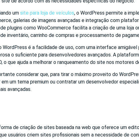
 o site de acordo com as necessidades específicas do negócio.
riando um
site para loja de veículos
, o WordPress permite a imp
erce, galerias de imagens avançadas e integração com platafo
de plugins como WooCommerce facilita a criação de uma loja o
o de inventário, carrinho de compras e processamento de pagam
 WordPress é a facilidade de uso, com uma interface amigável pa
sa o suficiente para desenvolvedores avançados. A plataform
O, o que ajuda a melhorar o ranqueamento do site nos motores d
rtante considerar que, para tirar o máximo proveito do WordPre
ir em um tema premium ou contratar um desenvolvedor especial
ais avançadas.
forma de criação de sites baseada na web que oferece um editor
 que usuários criem sites profissionais sem a necessidade de c