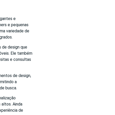
egantes e
gners e pequenas
uma variedade de
grados.
s de design que
móveis. Ele também
sitas e consultas
mentos de design,
mitindo a
 de busca.
nalização
altos. Ainda
xperiência de