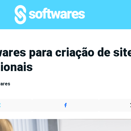
ares para criação de sit
sionais
wares