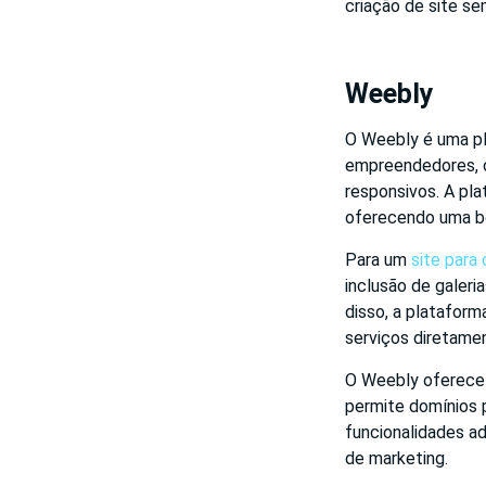
criação de site s
Weebly
O Weebly é uma pl
empreendedores, of
responsivos. A pla
oferecendo uma bo
Para um
site para
inclusão de galeri
disso, a platafor
serviços diretamen
O Weebly oferece 
permite domínios 
funcionalidades a
de marketing.