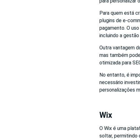
para personalizar
Para quem está c
plugins de e-comm
pagamento. O uso 
incluindo a gestã
Outra vantagem do
mas também podero
otimizada para SE
No entanto, é impo
necessário invest
personalizações m
Wix
O Wix é uma plata
soltar, permitindo