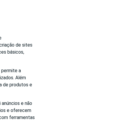
e
criação de sites
ces básicos,
 permite a
lizados. Além
da de produtos e
i anúncios e não
cios e oferecem
s com ferramentas